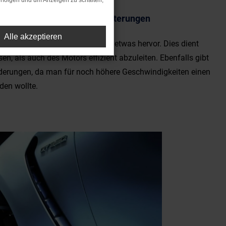
rfolgen und um Anzeigen zu schalten,
tang 2016 Kotflügel Verbreiterungen
Alle akzeptieren
ie Kotflügel zur Fahrertüre hin etwas hervor. Dies dient
en, als auch des Motors effizient abzuleiten. Ebenfalls gibt
derungen, da man für noch höhere Geschwindigkeiten einen
den wollte.