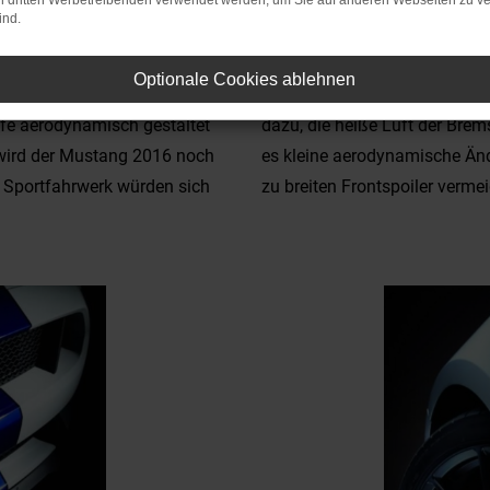
on dritten Werbetreibenden verwendet werden, um Sie auf anderen Webseiten zu ve
ind.
rwerk
Ford Mus
Optionale Cookies ablehnen
res Fahrwerk. Dies reduziert
Bei dem Shelby GT350 stehen d
ffe aerodynamisch gestaltet
dazu, die heiße Luft der Brems
wird der Mustang 2016 noch
es kleine aerodynamische Än
es Sportfahrwerk würden sich
zu breiten Frontspoiler vermei