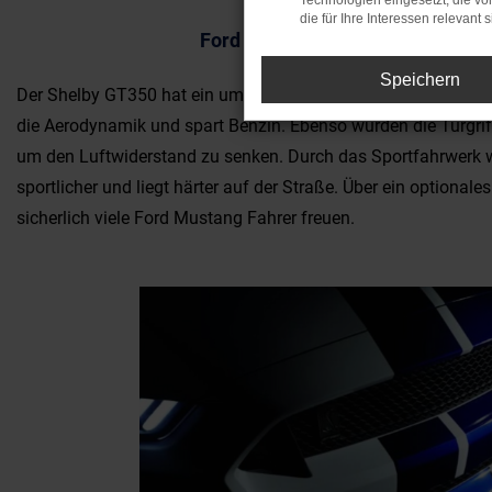
Technologien eingesetzt, die v
die für Ihre Interessen relevant s
Ford Mustang 2016 mit Sportfah
Speichern
Der Shelby GT350 hat ein um 25 Millimeter abgesenktes härte
die Aerodynamik und spart Benzin. Ebenso wurden die Türgri
um den Luftwiderstand zu senken. Durch das Sportfahrwerk 
sportlicher und liegt härter auf der Straße. Über ein optional
sicherlich viele Ford Mustang Fahrer freuen.