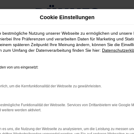
Cookie Einstellungen
ie bestmögliche Nutzung unserer Webseite zu ermöglichen und unsere
hierbei Ihre Präferenzen und verarbeiten Daten für Marketing und Stati
einem späteren Zeitpunkt Ihre Meinung ändern, können Sie die Einwillig
en zum Umfang der Datenverarbeitung finden Sie hier:
Datenschutzerkl
FORD MUSTANG 2016
en von uns eingesetzt:
by Dr. Alexander Dünnes
rlich, um die Kernfunktionalität der Webseite zu gewährleisten.
offiziell über Ford Deutschland bestellt werden. Zwar ist derze
 jedoch zu erkennen, wie Ford den Ford Mustang 2016 weiter ent
estmögliche Funktionalität der Webseite. Services von Drittanbietern wie Google 
in die weitere Entwicklung des Ford Mustang 2016 einfließen, 
eitere werden aktiviert.
 es uns, die Nutzung der Webseite zu analysieren, um die Leistung zu messen u