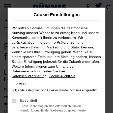
0
Zum
Cookie Einstellungen
Hauptinhalt
Startseite
Cham
Ford
Ford Ranger
Ford Ranger Neuwagen für Cham
springen
kaufen
Wir nutzen Cookies, um Ihnen die bestmögliche
Nutzung unserer Webseite zu ermöglichen und unsere
Kommunikation mit Ihnen zu verbessern. Wir
berücksichtigen hierbei Ihre Präferenzen und
Ford Ranger Neuwagen
verarbeiten Daten für Marketing und Statistiken nur,
wenn Sie uns Ihre Einwilligung geben. Wenn Sie zu
für Cham kaufen
einem späteren Zeitpunkt Ihre Meinung ändern, können
Sie die Einwilligung jederzeit für die Zukunft widerrufen.
Weitere Informationen zum Umfang der
UNSERE ARGUMENTE FÜR EINEN
Datenverarbeitung finden Sie hier:
Datenschutzerklärung
,
Cookie-Richtlinie
.
FORD RANGER NEUWAGEN IN CHAM
Impressum
Sie suchen nach Argumenten beim Autokauf? Dann
Folgende Kategorien von Cookies werden von uns eingesetzt:
empfehlen wir Ihnen einen Ford Ranger Neuwagen und
Essentiell
damit die qualitativ beste Mobilität für Cham und
Diese Technologien sind erforderlich, um die
Umgebung. Wohlgemerkt: dieses Modell überzeugt
Kernfunktionalität der Webseite zu gewährleisten.