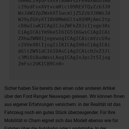
U0Mmc29ydFsxXVtmaWVsZF09aXNUb3Am
c29ydFsxXVtvcmRlcl09REVTQyZzb3J0
WzJdW2ZpZWxkXT1wcmljZSZzb3J0WzJd
W29yZGVyXT1BU0MmbGltaXQ9MjAmc2tp
cD0wIiwKICAgICJoZWFkZXJzIjoge30s
CiAgICAiYm9keSI6IG51bGwsCiAgICAi
ZXhwZWN0IjogewogICAgICAicmVzcG9u
c2VUeXBlIjogIiIKICAgIH0sCiAgICAi
dGltZW91dCI6IDAsCiAgICAicHJvZ3Jl
c3MiOiBudWxsLAogICAgInJpc2t5Ijog
ZmFsc2UKICB9Cn0=
Sicher haben Sie bereits den einen oder anderen Artikel
über den Ford Ranger Neuwagen gelesen. Wir können Ihnen
aus eigener Erfahrungen versichern: in der Realität ist das
Fahrzeug noch ein gutes Stück überzeugender. Für Ihre
Mobilität in Cham eignet sich das Modell ebenso wie für
Fahrten über die Autobahn oder Landstraße. In der