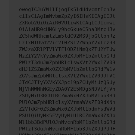
ewogICJuYW1lIjogIk5ldHdvcmtFcnJv
ciIsCiAgImNvbmZpZyI6IHsKICAgICJt
ZXRob2QiOiAiR0VUIiwKICAgICJ1cmwi
OiAiaHR0cHM6Ly9hcGkueC5ha3MtcHJv
ZC5hdWRhcmlzLm5ldC92MS9jbGllbnRz
LzIxMTUvd2Vic2l0ZS12ZWhpY2xlcz93
ZWJzaXRlPTVlYTFlODZiNmQxZTU2YTUw
MzZiY2VkYyZmaWx0ZXJbMF1bZmllbGRd
PWlzT3duJmZpbHRlclswXVt2YWx1ZV09
dHJ1ZSZmaWx0ZXJbMV1bZmllbGRdPW1v
ZGVsJmZpbHRlclsxXVt2YWx1ZV09JTVC
JTdCJTIyYXVkYXJpc19pZCUyMiUzQSUy
MjVhNWNhNGEyZDA0Y2E5MDg5NDViYjVh
ZSUyMiU3RCU1RCZmaWx0ZXJbMV1bb3Bd
PUlOJmZpbHRlclsyXVtmaWVsZF09dXNh
Z2VTdGF0ZSZmaWx0ZXJbMl1bdmFsdWVd
PSU1QiUyMk5FVyUyMiU1RCZmaWx0ZXJb
Ml1bb3BdPUlOJnNvcnRbMF1bZmllbGRd
PWlzT3duJnNvcnRbMF1bb3JkZXJdPURF