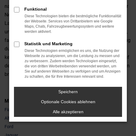
natürlich auch gebraucht, doch nur bei einem Ford Ranger
Funktional
Neuwagen können Sie die Ausstattung nach Lust und
Diese Technologien bieten die bestmögliche Funktionalität
der Webseite. Services von Drittanbietern wie Google
Laune auswählen und zudem festlegen, welchen Motor
Maps, Chats, Fahrzeugbewertungssystem und weitere
und welche Lackierung Sie möchten. Anders ausgedrückt,
werden aktiviert.
fahren Sie fortan mit einem rundum individuellen Fahrzeug
Statistik und Marketing
durch Cham und gehen auch hinsichtlich der Qualität
Diese Technologien ermöglichen es uns, die Nutzung der
Webseite zu analysieren, um die Leistung zu messen und
keinerlei Kompromiss ein. Die Sicherheitssysteme sind auf
zu verbessern. Zudem werden Technologien eingesetzt,
dem neuesten Stand und auch hinsichtlich der Assistenten
die von dritten Werbetreibenden verwendet werden, um
Sie auf anderen Webseiten zu verfolgen und um Anzeigen
brauchen Sie keinerlei Abstriche hinzunehmen.
zu schalten, die für Ihre Interessen relevant sind.
Speichern
Marken
Optionale Cookies ablehnen
Fiat
Alle akzeptieren
Alfa Romeo
Ford
Jaguar