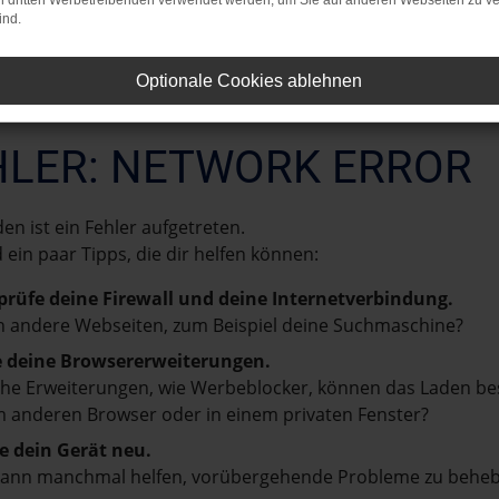
on dritten Werbetreibenden verwendet werden, um Sie auf anderen Webseiten zu ve
ind.
Optionale Cookies ablehnen
HLER: NETWORK ERROR
en ist ein Fehler aufgetreten.
d ein paar Tipps, die dir helfen können:
prüfe deine Firewall und deine Internetverbindung.
 andere Webseiten, zum Beispiel deine Suchmaschine?
e deine Browsererweiterungen.
e Erweiterungen, wie Werbeblocker, können das Laden besti
 anderen Browser oder in einem privaten Fenster?
e dein Gerät neu.
kann manchmal helfen, vorübergehende Probleme zu beheb