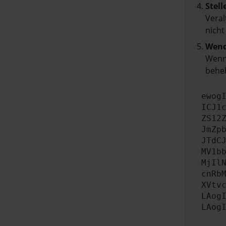
Stell
Veral
nicht
Wend
Wenn 
beheb
ewog
ICJ1
ZS12
JmZp
JTdC
MV1b
MjIl
cnRb
XVtv
LAog
LAog