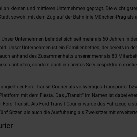
ahl an kleinen und mittleren Unternehmen geprägt. Die wichtigst
 Stadt sowohl mit dem Zug auf der Bahnlinie München-Prag als a
er Unternehmen befindet sich seit mehr als 60 Jahren in der
Unser Unternehmen ist ein Familienbetrieb, der bereits in der d
h auch anhand des Zusammenhalts unserer mehr als 80 Mitarbeite
rken anbieten, sondern auch ein breites Servicespektrum existi
ungiert der Ford Transit Courier als vollwertiges Transporter bz
Plattform mit dem Fiesta. Das „Transit“ im Namen ist dabei eher
 Ford Transit. Als Ford Transit Courier wurde das Fahrzeug ers
ünf Sitzen als auch die Ausführung als Zweisitzer mit erweitert
rier