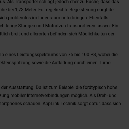
s. Als Transporter schlägt jedoch eher zu Buche, dass das
öhe bei 1,73 Meter. Für regelrechte Begeisterung sorgt der
 sich problemlos im Innenraum unterbringen. Ebenfalls
ch lange Stangen und Matratzen transportieren lassen. Ein
lich breit und allerorten befinden sich Möglichkeiten der
alb eines Leistungsspektrums von 75 bis 100 PS, wobei die
ekteinspritzung sowie die Aufladung durch einen Turbo.
 der Ausstattung. Da ist zum Beispiel die fordtypisch hohe
tzung mobiler Internetverbindungen möglich. Als Dreh- und
artphones schauen. AppLink-Technik sorgt dafür, dass sich