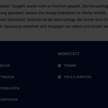
meister“ fungiert, wurde nicht an Komfort gespart. Die Klimaanla
ung spendiert, sodass das lästige Eiskratzen im Winter entfäll
en überwacht. Optional ist die Alarmanlage, die immer dann S
Volt- Spannung verstehen sich hingegen von selbst und runden d
WERKSTATT
RZEUGE
TERMIN
HTWAGEN
TEILE & ZUBEHÖR
 VERKAUFEN
 ANFRAGEN