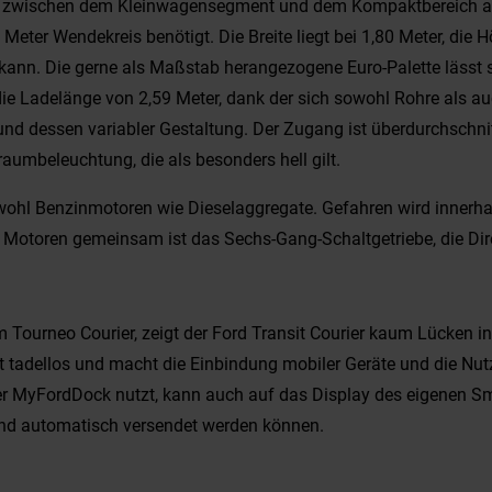
enze zwischen dem Kleinwagensegment und dem Kompaktbereich au
 Meter Wendekreis benötigt. Die Breite liegt bei 1,80 Meter, die H
n kann. Die gerne als Maßstab herangezogene Euro-Palette lässt
ie Ladelänge von 2,59 Meter, dank der sich sowohl Rohre als au
nd dessen variabler Gestaltung. Der Zugang ist überdurchschnitt
aumbeleuchtung, die als besonders hell gilt.
owohl Benzinmotoren wie Dieselaggregate. Gefahren wird innerh
n Motoren gemeinsam ist das Sechs-Gang-Schaltgetriebe, die Dir
 Tourneo Courier, zeigt der Ford Transit Courier kaum Lücken in
tet tadellos und macht die Einbindung mobiler Geräte und die Nu
er MyFordDock nutzt, kann auch auf das Display des eigenen Sm
 und automatisch versendet werden können.