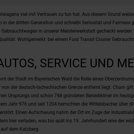
htwagens viel mit Vertrauen zu tun hat. Aus diesem Grund weisen
 in der dritten Generation und schreibt Seriosität und Fairne
er Gebrauchtwagen in unserer Meisterwerkstatt gecheckt werden. W
 Qualität. Wohlgemerkt: bei einem Ford Transit Courier Gebrauch
AUTOS, SERVICE UND M
t der Stadt im Bayerischen Wald die Rolle eines Oberzentrums 
er von der deutsch-tschechischen Grenze entfernt liegt. Cham g
ischen Ursprungs und schon 748 gründeten Benediktiner im heuti
 Jahr 976 und seit 1204 herrschten die Wittelsbacher über di
erstört. Einen Aufschwung nahm der Ort im Zuge der Industriali
em hier verladen, was bis spät ins 19. Jahrhundert eine der w
e auf dem Katzberg.