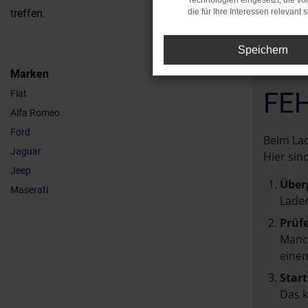
Technologien eingesetzt, die v
treffen.
die für Ihre Interessen relevant s
Speichern
Marken
FE
Fiat
Alfa Romeo
Ford
Beim Lad
Jaguar
Hier sin
Jeep
Über
Maserati
Laden
Prüf
Manch
einem
Start
Das 