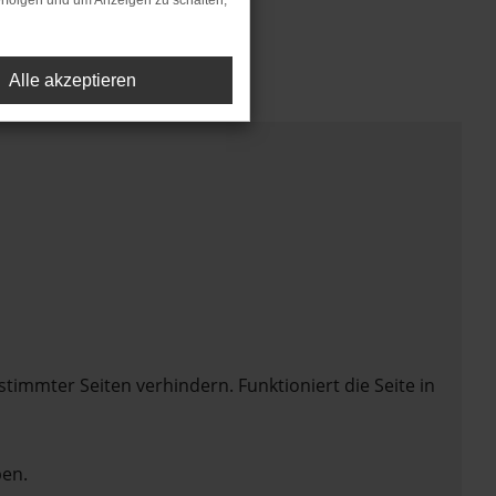
rfolgen und um Anzeigen zu schalten,
Alle akzeptieren
mmter Seiten verhindern. Funktioniert die Seite in
en.