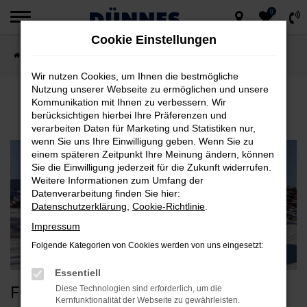
0
Zum
Cookie Einstellungen
Hauptinhalt
Startseite
Marken
Ford
Ford Ranger 2019
springen
Wir nutzen Cookies, um Ihnen die bestmögliche
FORD RANGER 2019
Nutzung unserer Webseite zu ermöglichen und unsere
Kommunikation mit Ihnen zu verbessern. Wir
bei Dünnes im Raum Regensburg
berücksichtigen hierbei Ihre Präferenzen und
verarbeiten Daten für Marketing und Statistiken nur,
wenn Sie uns Ihre Einwilligung geben. Wenn Sie zu
einem späteren Zeitpunkt Ihre Meinung ändern, können
Sie die Einwilligung jederzeit für die Zukunft widerrufen.
Weitere Informationen zum Umfang der
Datenverarbeitung finden Sie hier:
Datenschutzerklärung
,
Cookie-Richtlinie
.
Impressum
Folgende Kategorien von Cookies werden von uns eingesetzt:
Essentiell
FORD RANGER 2019
Diese Technologien sind erforderlich, um die
Kernfunktionalität der Webseite zu gewährleisten.