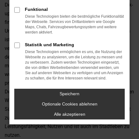
Der Ford Ranger ist ein Gewinner und meistverkaufter Pick-
Funktional
up in Europa. Und bringen die Mitbewerber auch noch so
Diese Technologien bieten die bestmögliche Funktionalität
finessenreiche Modelle auf den Markt, greift der
der Webseite. Services von Drittanbietern wie Google
Maps, Chats, Fahrzeugbewertungssystem und weitere
Unternehmer trotzdem zum Ford Ranger. Denn der Wagen
werden aktiviert.
ist günstig, robust und lässt sich spielend einfach wieder
Statistik und Marketing
verkaufen. Bei einem durchweg geringen Wertverlust. In
Diese Technologien ermöglichen es uns, die Nutzung der
den USA wurde die Version 2019 gerade vorgestellt. Der
Webseite zu analysieren, um die Leistung zu messen und
zu verbessern. Zudem werden Technologien eingesetzt,
mittelgroße Pick-up wird bereits seit 1982 produziert und
die von dritten Werbetreibenden verwendet werden, um
Sie auf anderen Webseiten zu verfolgen und um Anzeigen
wurde insgesamt sieben Millionen Mal verkauft. Die nun
zu schalten, die für Ihre Interessen relevant sind.
präsentierte Version wird Ende 2018 gebaut und in
Deutschland werden vermutlich gegen April 2019 die ersten
Speichern
Wagen eintreffen. Gebaut wird der Wagen für Europa im
Optionale Cookies ablehnen
Südafrika. Alleine seit 2014 hat der Absatz um 83 Prozent
Alle akzeptieren
zugenommen. Der neue Ford Ranger liefert
Leistungsfähigkeit, Nutzen und ist auch im Stadtleben zu
nutzen.