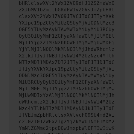
bHRlclswXVt2YWx1ZV09dHJ1ZSZmaWx0
ZXJbMV1bZmllbGRdPW1vZGVsJmZpbHRl
clsxXVt2YWx1ZV09JTVCJTdCJTIyYXVk
YXJpc19pZCUyMiUzQSUyMjViODNlMzc3
OGE5YTUyMzAyNTAwMWIxMiUyMiU3RCUy
QyU3QiUyMmF1ZGFyaXNfaWQlMjIlM0El
MjI1YjgzZTM3NzhhOWE1MjMwMjUwMDFj
YjYlMjIlN0QlMkMlN0IlMjJhdWRhcmlz
X2lkJTIyJTNBJTIyNWI4M2UzNzc4YTlh
NTIzMDI1MDAxZDI2JTIyJTdEJTJDJTdC
JTIyYXVkYXJpc19pZCUyMiUzQSUyMjVi
ODNlMzc3OGE5YTUyMzAyNTAwMWYyNiUy
MiU3RCUyQyU3QiUyMmF1ZGFyaXNfaWQl
MjIlM0ElMjI1YjgzZTM3NzhhOWE1MjMw
MjUwMDIxYzAlMjIlN0QlMkMlN0IlMjJh
dWRhcmlzX2lkJTIyJTNBJTIyNWI4M2Uz
Nzc4YTlhNTIzMDI1MDAyNDJkJTIyJTdE
JTVEJmZpbHRlclsxXVtvcF09SU4md2Vi
c2l0ZT01ZWExZTg2YjZkMWU1NmE1MDM2
YmNlZGMmc2tpcD0wJmxpbWl0PTIwIiwK