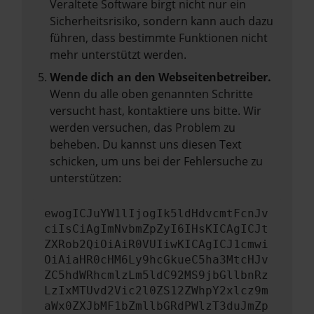
Veraltete Software birgt nicht nur ein
Sicherheitsrisiko, sondern kann auch dazu
führen, dass bestimmte Funktionen nicht
mehr unterstützt werden.
Wende dich an den Webseitenbetreiber.
Wenn du alle oben genannten Schritte
versucht hast, kontaktiere uns bitte. Wir
werden versuchen, das Problem zu
beheben. Du kannst uns diesen Text
schicken, um uns bei der Fehlersuche zu
unterstützen:
ewogICJuYW1lIjogIk5ldHdvcmtFcnJv
ciIsCiAgImNvbmZpZyI6IHsKICAgICJt
ZXRob2QiOiAiR0VUIiwKICAgICJ1cmwi
OiAiaHR0cHM6Ly9hcGkueC5ha3MtcHJv
ZC5hdWRhcmlzLm5ldC92MS9jbGllbnRz
LzIxMTUvd2Vic2l0ZS12ZWhpY2xlcz9m
aWx0ZXJbMF1bZmllbGRdPWlzT3duJmZp