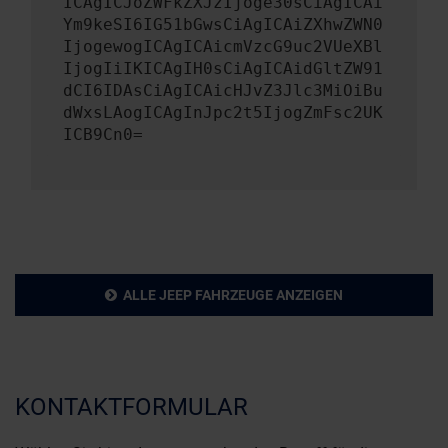
ICAgICJoZWFkZXJzIjoge30sCiAgICAi
Ym9keSI6IG51bGwsCiAgICAiZXhwZWN0
IjogewogICAgICAicmVzcG9uc2VUeXBl
IjogIiIKICAgIH0sCiAgICAidGltZW91
dCI6IDAsCiAgICAicHJvZ3Jlc3MiOiBu
dWxsLAogICAgInJpc2t5IjogZmFsc2UK
ICB9Cn0=
ALLE JEEP FAHRZEUGE ANZEIGEN
KONTAKTFORMULAR