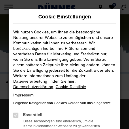
0
Zum
Cookie Einstellungen
Hauptinhalt
springen
Wir nutzen Cookies, um Ihnen die bestmögliche
Nutzung unserer Webseite zu ermöglichen und unsere
Kommunikation mit Ihnen zu verbessern. Wir
berücksichtigen hierbei Ihre Präferenzen und
verarbeiten Daten für Marketing und Statistiken nur,
wenn Sie uns Ihre Einwilligung geben. Wenn Sie zu
IHR PARTNER FÜR JEEP
einem späteren Zeitpunkt Ihre Meinung ändern, können
Bei uns finden Sie Ihr Traumauto
Sie die Einwilligung jederzeit für die Zukunft widerrufen.
Weitere Informationen zum Umfang der
Datenverarbeitung finden Sie hier:
Startseite
Jeep
Datenschutzerklärung
,
Cookie-Richtlinie
.
Impressum
Folgende Kategorien von Cookies werden von uns eingesetzt:
Essentiell
Diese Technologien sind erforderlich, um die
Kernfunktionalität der Webseite zu gewährleisten.