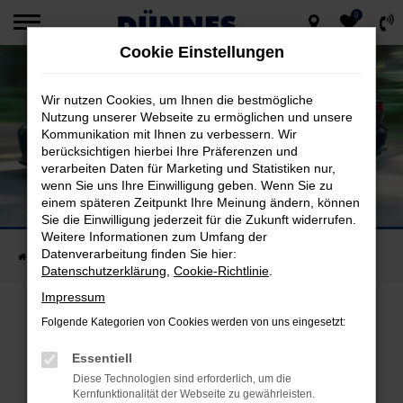
0
Zum
Cookie Einstellungen
Hauptinhalt
springen
Wir nutzen Cookies, um Ihnen die bestmögliche
Nutzung unserer Webseite zu ermöglichen und unsere
Kommunikation mit Ihnen zu verbessern. Wir
berücksichtigen hierbei Ihre Präferenzen und
verarbeiten Daten für Marketing und Statistiken nur,
wenn Sie uns Ihre Einwilligung geben. Wenn Sie zu
GÜNSTIGES KFZ LEASING
einem späteren Zeitpunkt Ihre Meinung ändern, können
Leasing bei Dünnes im Raum Regensburg
Sie die Einwilligung jederzeit für die Zukunft widerrufen.
Weitere Informationen zum Umfang der
Datenverarbeitung finden Sie hier:
Startseite
Marken
Maserati
Günstiges KFZ Leasing
Datenschutzerklärung
,
Cookie-Richtlinie
.
Impressum
Folgende Kategorien von Cookies werden von uns eingesetzt:
GÜNSTIGES KFZ LEASING
Essentiell
Erst sparen, dann fahren – so galt es noch für unsere
Diese Technologien sind erforderlich, um die
Eltern beim Neuwagenkauf. Lange war es nahezu
Kernfunktionalität der Webseite zu gewährleisten.