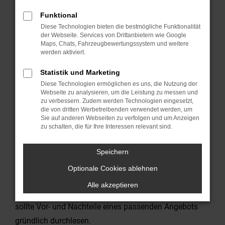
undenkbar, ein neues Auto zu finanzieren oder gar zu
Funktional
leasen. Heute bietet das große Angebot für günstiges
Diese Technologien bieten die bestmögliche Funktionalität
der Webseite. Services von Drittanbietern wie Google
KFZ Leasing eine attraktive Möglichkeit, dass neueste
Maps, Chats, Fahrzeugbewertungssystem und weitere
Fahrzeugmodell zu fahren. Ein günstiges KFZ Leasing
werden aktiviert.
Angebot des favorisierten Autoherstellers erleichtert
Statistik und Marketing
dies und macht diese Art des Fahrzeug-Erwerbs immer
Diese Technologien ermöglichen es uns, die Nutzung der
Webseite zu analysieren, um die Leistung zu messen und
beliebter. Ursprünglich für Unternehmen eine attraktive
zu verbessern. Zudem werden Technologien eingesetzt,
Möglichkeit, ist inzwischen günstiges KFZ Leasing
die von dritten Werbetreibenden verwendet werden, um
Sie auf anderen Webseiten zu verfolgen und um Anzeigen
auch für Privatkunden interessant. Mit dieser Art der
zu schalten, die für Ihre Interessen relevant sind.
Neuwagen-Finanzierung wird
für nahezu jede
Privatperson das Fahren eines Neuwagens möglich.
Speichern
Wer sich bei Interesse an einem Auto noch unschlüssig
Optionale Cookies ablehnen
ist, ob für ihn ein Bar-Kauf, eine Kreditfinanzierung oder
Alle akzeptieren
ein günstiges KFZ Leasing Angebot vorteilhafter ist,
sollte Vor- und Nachteile eines passenden Angebots
gründlich durchlesen.