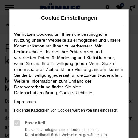
0
Zum
Cookie Einstellungen
Hauptinhalt
Startseite
München
Ford
Ford Edge für München kaufen
springen
Wir nutzen Cookies, um Ihnen die bestmögliche
Nutzung unserer Webseite zu ermöglichen und unsere
Ford Edge für München
Kommunikation mit Ihnen zu verbessern. Wir
berücksichtigen hierbei Ihre Präferenzen und
kaufen
verarbeiten Daten für Marketing und Statistiken nur,
wenn Sie uns Ihre Einwilligung geben. Wenn Sie zu
einem späteren Zeitpunkt Ihre Meinung ändern, können
Sie die Einwilligung jederzeit für die Zukunft widerrufen.
MIT DEM FORD EDGE UNTERWEGS IN
Weitere Informationen zum Umfang der
MÜNCHEN
Datenverarbeitung finden Sie hier:
Datenschutzerklärung
,
Cookie-Richtlinie
.
Das perfekte Fahrzeug für München? Diese Frage wird uns
Impressum
immer wieder gestellt und offen gestanden, kommt es bei
Folgende Kategorien von Cookies werden von uns eingesetzt:
der Beantwortung stark auf Ihre individuellen Vorstellungen
Essentiell
an. Fest steht jedoch, dass der Ford Edge bestens für Ihre
Diese Technologien sind erforderlich, um die
Mobilität in München geeignet ist und gleich in mehrerlei
Kernfunktionalität der Webseite zu gewährleisten.