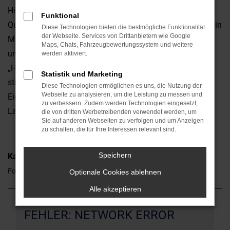
Hinsicht überzeugt. Da ist zum einen die erstklassige
Funktional
Qualität, da sind aber auch die emotionalen Faktoren. Ob in
Diese Technologien bieten die bestmögliche Funktionalität
der Webseite. Services von Drittanbietern wie Google
München oder anderswo: ein Ford Edge ist ein Hingucker
Maps, Chats, Fahrzeugbewertungssystem und weitere
und weckt gleich auf den ersten Blick Sympathien. Die
werden aktiviert.
„Hardfacts“ wie Leistung, Ausstattung und Verbrauch
Statistik und Marketing
stimmen natürlich ebenfalls und unterstreichen die
Diese Technologien ermöglichen es uns, die Nutzung der
Webseite zu analysieren, um die Leistung zu messen und
Eignung sowohl für den Stadtverkehr als auch für
zu verbessern. Zudem werden Technologien eingesetzt,
Landstraße und Autobahn.
die von dritten Werbetreibenden verwendet werden, um
Sie auf anderen Webseiten zu verfolgen und um Anzeigen
zu schalten, die für Ihre Interessen relevant sind.
Speichern
Kategorie
Ford Edge Gebrauchtwagen München
Optionale Cookies ablehnen
Alle akzeptieren
FEHLER: NETWORK ERROR