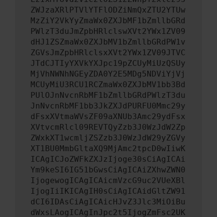
ZWJzaXRlPTVlYTFlODZiNmQxZTU2YTUw
MzZiY2VkYyZmaWx0ZXJbMF1bZmllbGRd
PWlzT3duJmZpbHRlclswXVt2YWx1ZV09
dHJ1ZSZmaWx0ZXJbMV1bZmllbGRdPW1v
ZGVsJmZpbHRlclsxXVt2YWx1ZV09JTVC
JTdCJTIyYXVkYXJpc19pZCUyMiUzQSUy
MjVhNWNhNGEyZDA0Y2E5MDg5NDViYjVj
MCUyMiU3RCU1RCZmaWx0ZXJbMV1bb3Bd
PUlOJnNvcnRbMF1bZmllbGRdPWlzT3du
JnNvcnRbMF1bb3JkZXJdPURFU0Mmc29y
dFsxXVtmaWVsZF09aXNUb3Amc29ydFsx
XVtvcmRlcl09REVTQyZzb3J0WzJdW2Zp
ZWxkXT1wcmljZSZzb3J0WzJdW29yZGVy
XT1BU0MmbGltaXQ9MjAmc2tpcD0wIiwK
ICAgICJoZWFkZXJzIjoge30sCiAgICAi
Ym9keSI6IG51bGwsCiAgICAiZXhwZWN0
IjogewogICAgICAicmVzcG9uc2VUeXBl
IjogIiIKICAgIH0sCiAgICAidGltZW91
dCI6IDAsCiAgICAicHJvZ3Jlc3MiOiBu
dWxsLAogICAgInJpc2t5IjogZmFsc2UK