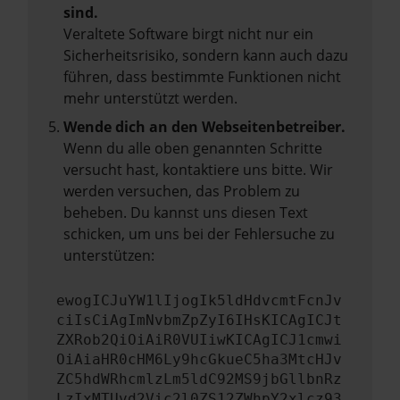
sind.
Veraltete Software birgt nicht nur ein
Sicherheitsrisiko, sondern kann auch dazu
führen, dass bestimmte Funktionen nicht
mehr unterstützt werden.
Wende dich an den Webseitenbetreiber.
Wenn du alle oben genannten Schritte
versucht hast, kontaktiere uns bitte. Wir
werden versuchen, das Problem zu
beheben. Du kannst uns diesen Text
schicken, um uns bei der Fehlersuche zu
unterstützen:
ewogICJuYW1lIjogIk5ldHdvcmtFcnJv
ciIsCiAgImNvbmZpZyI6IHsKICAgICJt
ZXRob2QiOiAiR0VUIiwKICAgICJ1cmwi
OiAiaHR0cHM6Ly9hcGkueC5ha3MtcHJv
ZC5hdWRhcmlzLm5ldC92MS9jbGllbnRz
LzIxMTUvd2Vic2l0ZS12ZWhpY2xlcz93