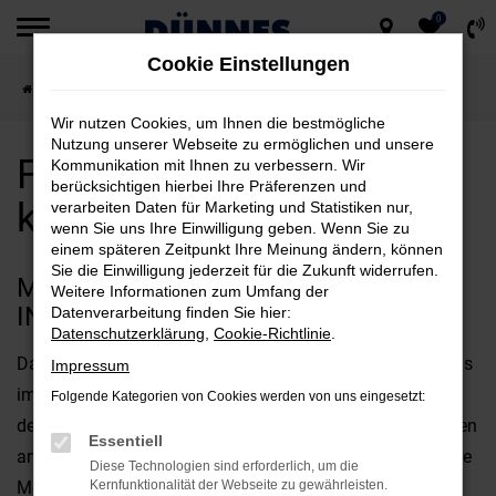
0
Zum
Cookie Einstellungen
Hauptinhalt
Startseite
München
Ford
Ford S-Max für München kaufen
springen
Wir nutzen Cookies, um Ihnen die bestmögliche
Nutzung unserer Webseite zu ermöglichen und unsere
Ford S-Max für München
Kommunikation mit Ihnen zu verbessern. Wir
berücksichtigen hierbei Ihre Präferenzen und
kaufen
verarbeiten Daten für Marketing und Statistiken nur,
wenn Sie uns Ihre Einwilligung geben. Wenn Sie zu
einem späteren Zeitpunkt Ihre Meinung ändern, können
Sie die Einwilligung jederzeit für die Zukunft widerrufen.
MIT DEM FORD S-MAX UNTERWEGS
Weitere Informationen zum Umfang der
IN MÜNCHEN
Datenverarbeitung finden Sie hier:
Datenschutzerklärung
,
Cookie-Richtlinie
.
Das perfekte Fahrzeug für München? Diese Frage wird uns
Impressum
immer wieder gestellt und offen gestanden, kommt es bei
Folgende Kategorien von Cookies werden von uns eingesetzt:
der Beantwortung stark auf Ihre individuellen Vorstellungen
Essentiell
an. Fest steht jedoch, dass der Ford S-Max bestens für Ihre
Diese Technologien sind erforderlich, um die
Mobilität in München geeignet ist und gleich in mehrerlei
Kernfunktionalität der Webseite zu gewährleisten.