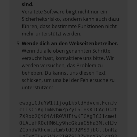
sind.
Veraltete Software birgt nicht nur ein
Sicherheitsrisiko, sondern kann auch dazu
führen, dass bestimmte Funktionen nicht
mehr unterstützt werden.
Wende dich an den Webseitenbetreiber.
Wenn du alle oben genannten Schritte
versucht hast, kontaktiere uns bitte. Wir
werden versuchen, das Problem zu
beheben. Du kannst uns diesen Text
schicken, um uns bei der Fehlersuche zu
unterstützen:
ewogICJuYW1lIjogIk5ldHdvcmtFcnJv
ciIsCiAgImNvbmZpZyI6IHsKICAgICJt
ZXRob2QiOiAiR0VUIiwKICAgICJ1cmwi
OiAiaHR0cHM6Ly9hcGkueC5ha3MtcHJv
ZC5hdWRhcmlzLm5ldC92MS9jbGllbnRz
LzIxMTUvd2Vic2l0ZS12ZWhpY2xlcz93