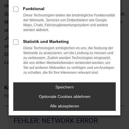
Hinsicht überzeugt. Da ist zum einen die erstklassige
Funktional
Qualität, da sind aber auch die emotionalen Faktoren. Ob in
Diese Technologien bieten die bestmögliche Funktionalität
der Webseite. Services von Drittanbietern wie Google
München oder anderswo: ein Ford S-Max ist ein Hingucker
Maps, Chats, Fahrzeugbewertungssystem und weitere
und weckt gleich auf den ersten Blick Sympathien. Die
werden aktiviert.
„Hardfacts“ wie Leistung, Ausstattung und Verbrauch
Statistik und Marketing
stimmen natürlich ebenfalls und unterstreichen die
Diese Technologien ermöglichen es uns, die Nutzung der
Webseite zu analysieren, um die Leistung zu messen und
Eignung sowohl für den Stadtverkehr als auch für
zu verbessern. Zudem werden Technologien eingesetzt,
Landstraße und Autobahn.
die von dritten Werbetreibenden verwendet werden, um
Sie auf anderen Webseiten zu verfolgen und um Anzeigen
zu schalten, die für Ihre Interessen relevant sind.
Speichern
Kategorie
Ford S-Max Gebrauchtwagen München
Optionale Cookies ablehnen
Alle akzeptieren
FEHLER: NETWORK ERROR