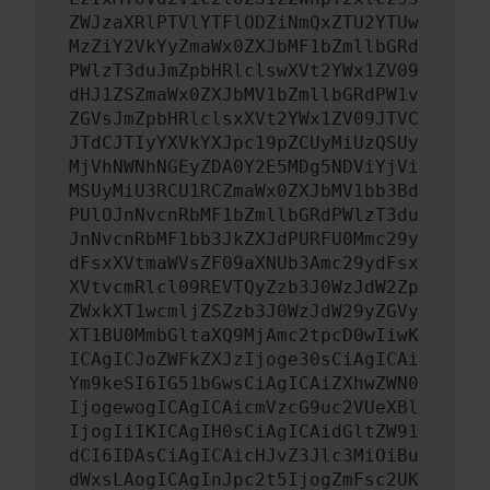
ZWJzaXRlPTVlYTFlODZiNmQxZTU2YTUw
MzZiY2VkYyZmaWx0ZXJbMF1bZmllbGRd
PWlzT3duJmZpbHRlclswXVt2YWx1ZV09
dHJ1ZSZmaWx0ZXJbMV1bZmllbGRdPW1v
ZGVsJmZpbHRlclsxXVt2YWx1ZV09JTVC
JTdCJTIyYXVkYXJpc19pZCUyMiUzQSUy
MjVhNWNhNGEyZDA0Y2E5MDg5NDViYjVi
MSUyMiU3RCU1RCZmaWx0ZXJbMV1bb3Bd
PUlOJnNvcnRbMF1bZmllbGRdPWlzT3du
JnNvcnRbMF1bb3JkZXJdPURFU0Mmc29y
dFsxXVtmaWVsZF09aXNUb3Amc29ydFsx
XVtvcmRlcl09REVTQyZzb3J0WzJdW2Zp
ZWxkXT1wcmljZSZzb3J0WzJdW29yZGVy
XT1BU0MmbGltaXQ9MjAmc2tpcD0wIiwK
ICAgICJoZWFkZXJzIjoge30sCiAgICAi
Ym9keSI6IG51bGwsCiAgICAiZXhwZWN0
IjogewogICAgICAicmVzcG9uc2VUeXBl
IjogIiIKICAgIH0sCiAgICAidGltZW91
dCI6IDAsCiAgICAicHJvZ3Jlc3MiOiBu
dWxsLAogICAgInJpc2t5IjogZmFsc2UK