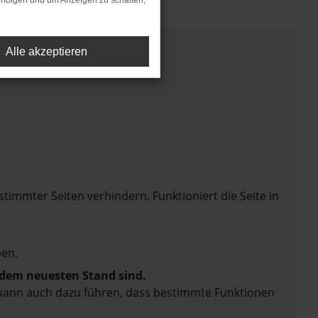
rfolgen und um Anzeigen zu schalten,
Alle akzeptieren
mmter Seiten verhindern. Funktioniert die Seite in
en.
f dem neuesten Stand sind.
rn kann auch dazu führen, dass bestimmte Funktionen