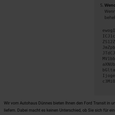
Wend
Wenn 
beheb
ewog
ICJ1
ZS12
JmZp
JTdC
MV1b
aXNU
bGlt
Ijog
c3Mi
Wir vom Autohaus Dünnes bieten Ihnen den Ford Transit in un
liefern. Dabei macht es keinen Unterschied, ob Sie sich für 