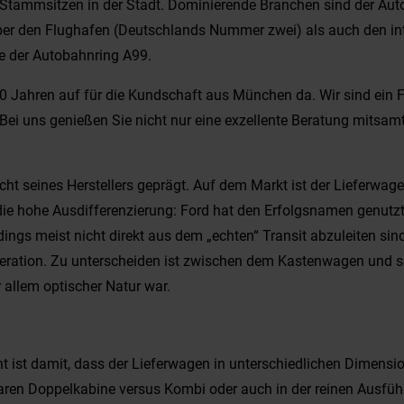
 Stammsitzen in der Stadt. Dominierende Branchen sind der Aut
 über den Flughafen (Deutschlands Nummer zwei) als auch den i
e der Autobahnring A99.
 Jahren auf für die Kundschaft aus München da. Wir sind ein Fa
 Bei uns genießen Sie nicht nur eine exzellente Beratung mitsa
t seines Herstellers geprägt. Auf dem Markt ist der Lieferwagen
le die hohe Ausdifferenzierung: Ford hat den Erfolgsnamen gen
dings meist nicht direkt aus dem „echten“ Transit abzuleiten sin
lgeneration. Zu unterscheiden ist zwischen dem Kastenwagen un
r allem optischer Natur war.
t ist damit, dass der Lieferwagen in unterschiedlichen Dimens
ren Doppelkabine versus Kombi oder auch in der reinen Ausführun