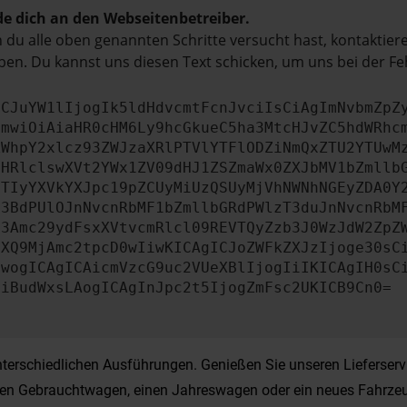
e dich an den Webseitenbetreiber.
du alle oben genannten Schritte versucht hast, kontaktier
en. Du kannst uns diesen Text schicken, um uns bei der Fe
ICJuYW1lIjogIk5ldHdvcmtFcnJvciIsCiAgImNvbmZpZ
cmwiOiAiaHR0cHM6Ly9hcGkueC5ha3MtcHJvZC5hdWRhc
ZWhpY2xlcz93ZWJzaXRlPTVlYTFlODZiNmQxZTU2YTUwM
bHRlclswXVt2YWx1ZV09dHJ1ZSZmaWx0ZXJbMV1bZmllb
JTIyYXVkYXJpc19pZCUyMiUzQSUyMjVhNWNhNGEyZDA0Y
b3BdPUlOJnNvcnRbMF1bZmllbGRdPWlzT3duJnNvcnRbM
b3Amc29ydFsxXVtvcmRlcl09REVTQyZzb3J0WzJdW2ZpZ
aXQ9MjAmc2tpcD0wIiwKICAgICJoZWFkZXJzIjoge30sC
ewogICAgICAicmVzcG9uc2VUeXBlIjogIiIKICAgIH0sC
OiBudWxsLAogICAgInJpc2t5IjogZmFsc2UKICB9Cn0=
terschiedlichen Ausführungen. Genießen Sie unseren Lieferserv
einen Gebrauchtwagen, einen Jahreswagen oder ein neues Fahrzeu