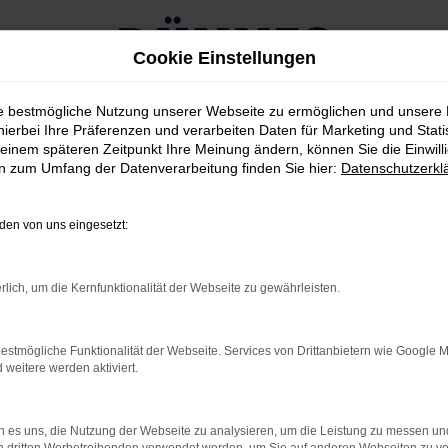
Cookie Einstellungen
ie bestmögliche Nutzung unserer Webseite zu ermöglichen und unsere
hierbei Ihre Präferenzen und verarbeiten Daten für Marketing und Stati
einem späteren Zeitpunkt Ihre Meinung ändern, können Sie die Einwillig
en zum Umfang der Datenverarbeitung finden Sie hier:
Datenschutzerkl
kaufen
en von uns eingesetzt:
IT UNTERWEGS IN MÜNC
rlich, um die Kernfunktionalität der Webseite zu gewährleisten.
r wieder gestellt und offen gestanden, kommt es bei der Beantw
 in München geeignet ist und gleich in mehrerlei Hinsicht überzeug
estmögliche Funktionalität der Webseite. Services von Drittanbietern wie Google 
ein Ford Transit ist ein Hingucker und weckt gleich auf den er
eitere werden aktiviert.
nterstreichen die Eignung sowohl für den Stadtverkehr als auc
 es uns, die Nutzung der Webseite zu analysieren, um die Leistung zu messen u