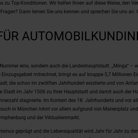
zu Top-Konditionen. Wir helfen Ihnen auf diese Weise, den Verk
Fragen? Dann lernen Sie uns kennen und sprechen Sie uns an. I
FÜR AUTOMOBILKUNDIN
 Nummer eins, sondern auch die Landeshauptstadt. „Minga“ – w
 Einzugsgebiet mitrechnet, bringt es auf knappe 5,7 Millionen 
tadt, die schon im zwölften Jahrhundert existierte und von Anfa
 die Stadt im Jahr 1506 zu ihrer Hauptstadt und damit auch der
hnerzahl stagnierte. Im Kontext des 18. Jahrhunderts und vor al
esuch in München lohnt vor allem aufgrund von Marienplatz un
ymphenburg und der Viktualienmarkt.
smus geprägt und die Lebensqualität wird Jahr für Jahr zu den b