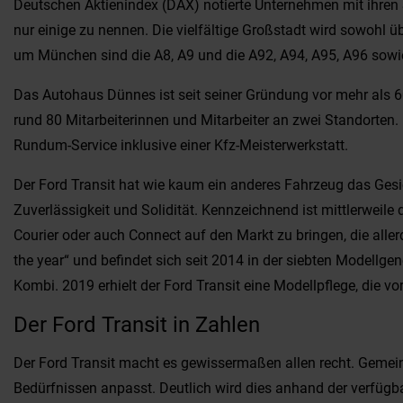
Deutschen Aktienindex (DAX) notierte Unternehmen mit ihren
nur einige zu nennen. Die vielfältige Großstadt wird sowohl
um München sind die A8, A9 und die A92, A94, A95, A96 sowi
Das Autohaus Dünnes ist seit seiner Gründung vor mehr als 60
rund 80 Mitarbeiterinnen und Mitarbeiter an zwei Standorten.
Rundum-Service inklusive einer Kfz-Meisterwerkstatt.
Der Ford Transit hat wie kaum ein anderes Fahrzeug das Gesich
Zuverlässigkeit und Solidität. Kennzeichnend ist mittlerwei
Courier oder auch Connect auf den Markt zu bringen, die aller
the year“ und befindet sich seit 2014 in der siebten Model
Kombi. 2019 erhielt der Ford Transit eine Modellpflege, die vo
Der Ford Transit in Zahlen
Der Ford Transit macht es gewissermaßen allen recht. Gemein
Bedürfnissen anpasst. Deutlich wird dies anhand der verfügba