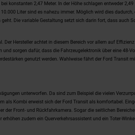
te bei konstanten 2,47 Meter. In der Höhe schlagen entweder 2,4
 10.000 Liter sind es nahezu immer. Möglich wird dies dadurch,
eht. Die variable Gestaltung setzt sich darin fort, dass auch 
. Der Hersteller achtet in diesem Bereich vor allem auf Effizienz
 und sorgen dafür, dass die Fahrzeugelektronik über eine 48-Vol
rdestärken genutzt werden. Wahlweise fährt der Ford Transit mit 
rwägungen unterworfen. Da sind zum Beispiel die vielen Verzurrp
em als Kombi erweist sich der Ford Transit als komfortabel. Ei
der der Front- und Rückfahrkamera. Sogar die seitlichen Bereic
erhöhen zudem ein Querverkehrsassistent und ein Toter-Winkel-