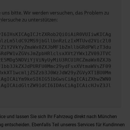
e uns bitte. Wir werden versuchen, das Problem zu
hlersuche zu unterstützen:
yI6IHsKICAgICJtZXRob2QiOiAiR0VUIiwKICAg
mlzLm5ldC92MS9jbGllbnRzLzIxMTUvd2Vic2l0
zZiY2VkYyZmaWx0ZXJbMF1bZmllbGRdPWlzT3du
GRdPW1vZGVsJmZpbHRlclsxXVt2YWx1ZV09JTVC
2E5MDg5NDViYjViNyUyMiU3RCU1RCZmaWx0ZXJb
F1bb3JkZXJdPURFU0Mmc29ydFsxXVtmaWVsZF09
WxkXT1wcmljZSZzb3J0WzJdW29yZGVyXT1BU0Mm
iAgICAiYm9keSI6IG51bGwsCiAgICAiZXhwZWN0
iAgICAidGltZW91dCI6IDAsCiAgICAicHJvZ3Jl
ice und lassen Sie sich Ihr Fahrzeug direkt nach München
g entscheiden. Ebenfalls Teil unseres Services für Kundinnen