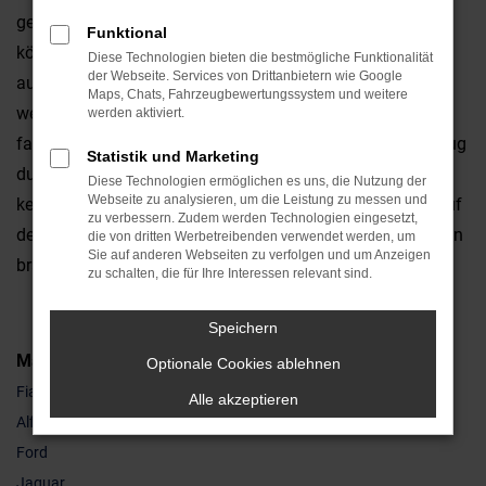
gebraucht, doch nur bei einem Fiat 500C Neuwagen
Funktional
können Sie die Ausstattung nach Lust und Laune
Diese Technologien bieten die bestmögliche Funktionalität
der Webseite. Services von Drittanbietern wie Google
auswählen und zudem festlegen, welchen Motor und
Maps, Chats, Fahrzeugbewertungssystem und weitere
welche Lackierung Sie möchten. Anders ausgedrückt,
werden aktiviert.
fahren Sie fortan mit einem rundum individuellen Fahrzeug
Statistik und Marketing
durch Neumarkt und gehen auch hinsichtlich der Qualität
Diese Technologien ermöglichen es uns, die Nutzung der
Webseite zu analysieren, um die Leistung zu messen und
keinerlei Kompromiss ein. Die Sicherheitssysteme sind auf
zu verbessern. Zudem werden Technologien eingesetzt,
dem neuesten Stand und auch hinsichtlich der Assistenten
die von dritten Werbetreibenden verwendet werden, um
Sie auf anderen Webseiten zu verfolgen und um Anzeigen
brauchen Sie keinerlei Abstriche hinzunehmen.
zu schalten, die für Ihre Interessen relevant sind.
Speichern
Marken
Optionale Cookies ablehnen
Fiat
Alle akzeptieren
Alfa Romeo
Ford
Jaguar