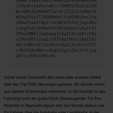
U0Mmc29ydFsxXVtmaWVsZF09aXNUb3Am
c29ydFsxXVtvcmRlcl09REVTQyZzb3J0
WzJdW2ZpZWxkXT1wcmljZSZzb3J0WzJd
W29yZGVyXT1BU0MmbGltaXQ9MjAmc2tp
cD0wIiwKICAgICJoZWFkZXJzIjoge30s
CiAgICAiYm9keSI6IG51bGwsCiAgICAi
ZXhwZWN0IjogewogICAgICAicmVzcG9u
c2VUeXBlIjogIiIKICAgIH0sCiAgICAi
dGltZW91dCI6IDAsCiAgICAicHJvZ3Jl
c3MiOiBudWxsLAogICAgInJpc2t5Ijog
ZmFsc2UKICB9Cn0=
Sicher haben Sie bereits den einen oder anderen Artikel
über den Fiat 500C Neuwagen gelesen. Wir können Ihnen
aus eigener Erfahrungen versichern: in der Realität ist das
Fahrzeug noch ein gutes Stück überzeugender. Für Ihre
Mobilität in Neumarkt eignet sich das Modell ebenso wie
für Fahrten über die Autobahn oder Landstraße. In der