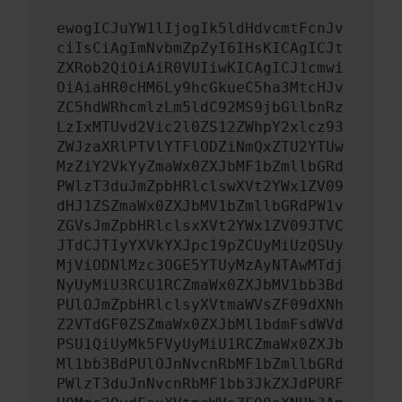
ewogICJuYW1lIjogIk5ldHdvcmtFcnJv
ciIsCiAgImNvbmZpZyI6IHsKICAgICJt
ZXRob2QiOiAiR0VUIiwKICAgICJ1cmwi
OiAiaHR0cHM6Ly9hcGkueC5ha3MtcHJv
ZC5hdWRhcmlzLm5ldC92MS9jbGllbnRz
LzIxMTUvd2Vic2l0ZS12ZWhpY2xlcz93
ZWJzaXRlPTVlYTFlODZiNmQxZTU2YTUw
MzZiY2VkYyZmaWx0ZXJbMF1bZmllbGRd
PWlzT3duJmZpbHRlclswXVt2YWx1ZV09
dHJ1ZSZmaWx0ZXJbMV1bZmllbGRdPW1v
ZGVsJmZpbHRlclsxXVt2YWx1ZV09JTVC
JTdCJTIyYXVkYXJpc19pZCUyMiUzQSUy
MjViODNlMzc3OGE5YTUyMzAyNTAwMTdj
NyUyMiU3RCU1RCZmaWx0ZXJbMV1bb3Bd
PUlOJmZpbHRlclsyXVtmaWVsZF09dXNh
Z2VTdGF0ZSZmaWx0ZXJbMl1bdmFsdWVd
PSU1QiUyMk5FVyUyMiU1RCZmaWx0ZXJb
Ml1bb3BdPUlOJnNvcnRbMF1bZmllbGRd
PWlzT3duJnNvcnRbMF1bb3JkZXJdPURF