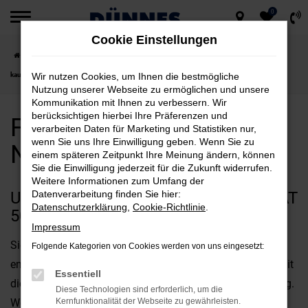
0
Zum
Cookie Einstellungen
Hauptinhalt
Startseite
Neumarkt
Fiat
Fiat 500C
Fiat 500C Neuwagen für Neumarkt
springen
kaufen
Wir nutzen Cookies, um Ihnen die bestmögliche
Nutzung unserer Webseite zu ermöglichen und unsere
Kommunikation mit Ihnen zu verbessern. Wir
berücksichtigen hierbei Ihre Präferenzen und
Fiat 500C Neuwagen für
verarbeiten Daten für Marketing und Statistiken nur,
wenn Sie uns Ihre Einwilligung geben. Wenn Sie zu
Neumarkt kaufen
einem späteren Zeitpunkt Ihre Meinung ändern, können
Sie die Einwilligung jederzeit für die Zukunft widerrufen.
Weitere Informationen zum Umfang der
UNSERE ARGUMENTE FÜR EINEN FIAT
Datenverarbeitung finden Sie hier:
Datenschutzerklärung
,
Cookie-Richtlinie
.
500C NEUWAGEN IN NEUMARKT
Impressum
Sie suchen nach Argumenten beim Autokauf? Dann
Folgende Kategorien von Cookies werden von uns eingesetzt:
empfehlen wir Ihnen einen Fiat 500C Neuwagen und damit
Essentiell
die qualitativ beste Mobilität für Neumarkt und Umgebung.
Diese Technologien sind erforderlich, um die
Wohlgemerkt: dieses Modell überzeugt natürlich auch
Kernfunktionalität der Webseite zu gewährleisten.