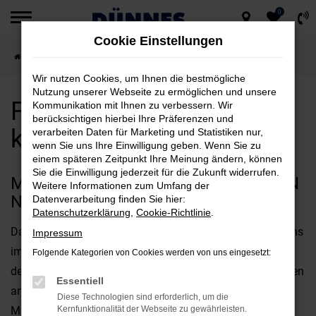
0
Zum
Cookie Einstellungen
Hauptinhalt
Startseite
Neumarkt
Ford
Ford Edge für Neumarkt kaufen
springen
Wir nutzen Cookies, um Ihnen die bestmögliche
Nutzung unserer Webseite zu ermöglichen und unsere
Ford Edge für Neumarkt
Kommunikation mit Ihnen zu verbessern. Wir
berücksichtigen hierbei Ihre Präferenzen und
kaufen
verarbeiten Daten für Marketing und Statistiken nur,
wenn Sie uns Ihre Einwilligung geben. Wenn Sie zu
einem späteren Zeitpunkt Ihre Meinung ändern, können
Sie die Einwilligung jederzeit für die Zukunft widerrufen.
MIT DEM FORD EDGE UNTERWEGS IN
Weitere Informationen zum Umfang der
NEUMARKT
Datenverarbeitung finden Sie hier:
Datenschutzerklärung
,
Cookie-Richtlinie
.
Das perfekte Fahrzeug für Neumarkt? Diese Frage wird uns
Impressum
immer wieder gestellt und offen gestanden, kommt es bei
Folgende Kategorien von Cookies werden von uns eingesetzt:
der Beantwortung stark auf Ihre individuellen Vorstellungen
Essentiell
an. Fest steht jedoch, dass der Ford Edge bestens für Ihre
Diese Technologien sind erforderlich, um die
Mobilität in Neumarkt geeignet ist und gleich in mehrerlei
Kernfunktionalität der Webseite zu gewährleisten.