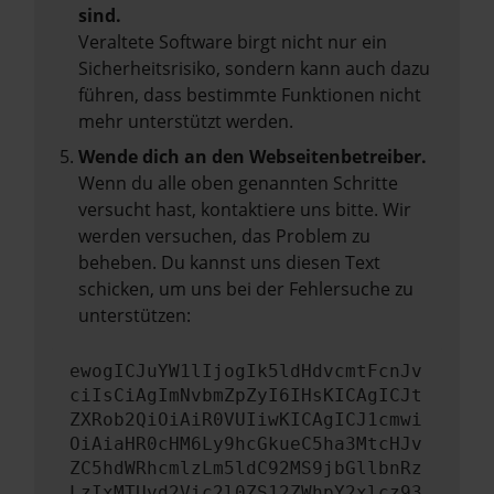
sind.
Veraltete Software birgt nicht nur ein
Sicherheitsrisiko, sondern kann auch dazu
führen, dass bestimmte Funktionen nicht
mehr unterstützt werden.
Wende dich an den Webseitenbetreiber.
Wenn du alle oben genannten Schritte
versucht hast, kontaktiere uns bitte. Wir
werden versuchen, das Problem zu
beheben. Du kannst uns diesen Text
schicken, um uns bei der Fehlersuche zu
unterstützen:
ewogICJuYW1lIjogIk5ldHdvcmtFcnJv
ciIsCiAgImNvbmZpZyI6IHsKICAgICJt
ZXRob2QiOiAiR0VUIiwKICAgICJ1cmwi
OiAiaHR0cHM6Ly9hcGkueC5ha3MtcHJv
ZC5hdWRhcmlzLm5ldC92MS9jbGllbnRz
LzIxMTUvd2Vic2l0ZS12ZWhpY2xlcz93