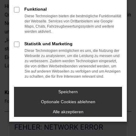
Hinsicht überzeugt. Da ist zum einen die erstklassige
Funktional
Qualität, da sind aber auch die emotionalen Faktoren. Ob in
Diese Technologien bieten die bestmögliche Funktionalität
der Webseite. Services von Drittanbietern wie Google
Neumarkt oder anderswo: ein Ford Edge ist ein Hingucker
Maps, Chats, Fahrzeugbewertungssystem und weitere
und weckt gleich auf den ersten Blick Sympathien. Die
werden aktiviert.
„Hardfacts“ wie Leistung, Ausstattung und Verbrauch
Statistik und Marketing
stimmen natürlich ebenfalls und unterstreichen die
Diese Technologien ermöglichen es uns, die Nutzung der
Webseite zu analysieren, um die Leistung zu messen und
Eignung sowohl für den Stadtverkehr als auch für
zu verbessern. Zudem werden Technologien eingesetzt,
Landstraße und Autobahn.
die von dritten Werbetreibenden verwendet werden, um
Sie auf anderen Webseiten zu verfolgen und um Anzeigen
zu schalten, die für Ihre Interessen relevant sind.
Speichern
Kategorie
Ford Edge Gebrauchtwagen Neumarkt
Optionale Cookies ablehnen
Alle akzeptieren
FEHLER: NETWORK ERROR