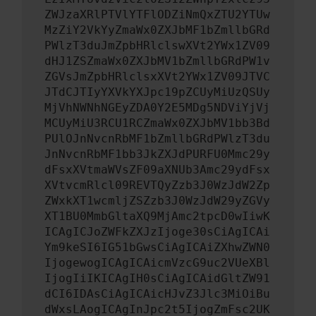
ZWJzaXRlPTVlYTFlODZiNmQxZTU2YTUw
MzZiY2VkYyZmaWx0ZXJbMF1bZmllbGRd
PWlzT3duJmZpbHRlclswXVt2YWx1ZV09
dHJ1ZSZmaWx0ZXJbMV1bZmllbGRdPW1v
ZGVsJmZpbHRlclsxXVt2YWx1ZV09JTVC
JTdCJTIyYXVkYXJpc19pZCUyMiUzQSUy
MjVhNWNhNGEyZDA0Y2E5MDg5NDViYjVj
MCUyMiU3RCU1RCZmaWx0ZXJbMV1bb3Bd
PUlOJnNvcnRbMF1bZmllbGRdPWlzT3du
JnNvcnRbMF1bb3JkZXJdPURFU0Mmc29y
dFsxXVtmaWVsZF09aXNUb3Amc29ydFsx
XVtvcmRlcl09REVTQyZzb3J0WzJdW2Zp
ZWxkXT1wcmljZSZzb3J0WzJdW29yZGVy
XT1BU0MmbGltaXQ9MjAmc2tpcD0wIiwK
ICAgICJoZWFkZXJzIjoge30sCiAgICAi
Ym9keSI6IG51bGwsCiAgICAiZXhwZWN0
IjogewogICAgICAicmVzcG9uc2VUeXBl
IjogIiIKICAgIH0sCiAgICAidGltZW91
dCI6IDAsCiAgICAicHJvZ3Jlc3MiOiBu
dWxsLAogICAgInJpc2t5IjogZmFsc2UK