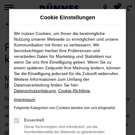
0
Zum
Cookie Einstellungen
Hauptinhalt
Startseite
Neumarkt
Ford
Ford Fiesta für Neumarkt kaufen
springen
Wir nutzen Cookies, um Ihnen die bestmögliche
Nutzung unserer Webseite zu ermöglichen und unsere
Ford Fiesta für Neumarkt
Kommunikation mit Ihnen zu verbessern. Wir
berücksichtigen hierbei Ihre Präferenzen und
kaufen
verarbeiten Daten für Marketing und Statistiken nur,
wenn Sie uns Ihre Einwilligung geben. Wenn Sie zu
einem späteren Zeitpunkt Ihre Meinung ändern, können
Sie die Einwilligung jederzeit für die Zukunft widerrufen.
MIT DEM FORD FIESTA UNTERWEGS
Weitere Informationen zum Umfang der
IN NEUMARKT
Datenverarbeitung finden Sie hier:
Datenschutzerklärung
,
Cookie-Richtlinie
.
Das perfekte Fahrzeug für Neumarkt? Diese Frage wird uns
Impressum
immer wieder gestellt und offen gestanden, kommt es bei
Folgende Kategorien von Cookies werden von uns eingesetzt:
der Beantwortung stark auf Ihre individuellen Vorstellungen
Essentiell
an. Fest steht jedoch, dass der Ford Fiesta bestens für Ihre
Diese Technologien sind erforderlich, um die
Mobilität in Neumarkt geeignet ist und gleich in mehrerlei
Kernfunktionalität der Webseite zu gewährleisten.