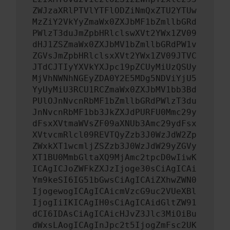
ZWJzaXRlPTVlYTFlODZiNmQxZTU2YTUw
MzZiY2VkYyZmaWx0ZXJbMF1bZmllbGRd
PWlzT3duJmZpbHRlclswXVt2YWx1ZV09
dHJ1ZSZmaWx0ZXJbMV1bZmllbGRdPW1v
ZGVsJmZpbHRlclsxXVt2YWx1ZV09JTVC
JTdCJTIyYXVkYXJpc19pZCUyMiUzQSUy
MjVhNWNhNGEyZDA0Y2E5MDg5NDViYjU5
YyUyMiU3RCU1RCZmaWx0ZXJbMV1bb3Bd
PUlOJnNvcnRbMF1bZmllbGRdPWlzT3du
JnNvcnRbMF1bb3JkZXJdPURFU0Mmc29y
dFsxXVtmaWVsZF09aXNUb3Amc29ydFsx
XVtvcmRlcl09REVTQyZzb3J0WzJdW2Zp
ZWxkXT1wcmljZSZzb3J0WzJdW29yZGVy
XT1BU0MmbGltaXQ9MjAmc2tpcD0wIiwK
ICAgICJoZWFkZXJzIjoge30sCiAgICAi
Ym9keSI6IG51bGwsCiAgICAiZXhwZWN0
IjogewogICAgICAicmVzcG9uc2VUeXBl
IjogIiIKICAgIH0sCiAgICAidGltZW91
dCI6IDAsCiAgICAicHJvZ3Jlc3MiOiBu
dWxsLAogICAgInJpc2t5IjogZmFsc2UK