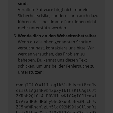
sind.
Veraltete Software birgt nicht nur ein
Sicherheitsrisiko, sondern kann auch dazu
führen, dass bestimmte Funktionen nicht
mehr unterstützt werden.
Wende dich an den Webseitenbetreiber.
Wenn du alle oben genannten Schritte
versucht hast, kontaktiere uns bitte. Wir
werden versuchen, das Problem zu
beheben. Du kannst uns diesen Text
schicken, um uns bei der Fehlersuche zu
unterstützen:
ewogICJuYW1lIjogIk5ldHdvcmtFcnJv
ciIsCiAgImNvbmZpZyI6IHsKICAgICJt
ZXRob2QiOiAiR0VUIiwKICAgICJ1cmwi
OiAiaHR0cHM6Ly9hcGkueC5ha3MtcHJv
ZC5hdWRhcmlzLm5ldC92MS9jbGllbnRz
LzIxMTUvd2Vic2l0ZS12ZWhpY2xlcz93