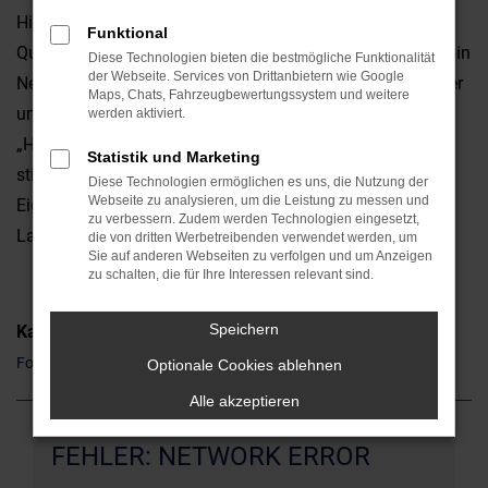
Hinsicht überzeugt. Da ist zum einen die erstklassige
Funktional
Qualität, da sind aber auch die emotionalen Faktoren. Ob in
Diese Technologien bieten die bestmögliche Funktionalität
der Webseite. Services von Drittanbietern wie Google
Neumarkt oder anderswo: ein Ford Fiesta ist ein Hingucker
Maps, Chats, Fahrzeugbewertungssystem und weitere
und weckt gleich auf den ersten Blick Sympathien. Die
werden aktiviert.
„Hardfacts“ wie Leistung, Ausstattung und Verbrauch
Statistik und Marketing
stimmen natürlich ebenfalls und unterstreichen die
Diese Technologien ermöglichen es uns, die Nutzung der
Webseite zu analysieren, um die Leistung zu messen und
Eignung sowohl für den Stadtverkehr als auch für
zu verbessern. Zudem werden Technologien eingesetzt,
Landstraße und Autobahn.
die von dritten Werbetreibenden verwendet werden, um
Sie auf anderen Webseiten zu verfolgen und um Anzeigen
zu schalten, die für Ihre Interessen relevant sind.
Speichern
Kategorie
Ford Fiesta Gebrauchtwagen Neumarkt
Optionale Cookies ablehnen
Alle akzeptieren
FEHLER: NETWORK ERROR