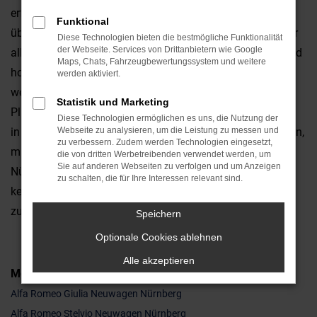
erfahren. Alfa Romeo Neuwagen zeichnen sich durch
Funktional
überragende Technik und viele innovative Details aus. Vor
Diese Technologien bieten die bestmögliche Funktionalität
der Webseite. Services von Drittanbietern wie Google
allem aber steigen Sie in ein Fahrzeug, das formschön und
Maps, Chats, Fahrzeugbewertungssystem und weitere
hoch emotional ist. Fahren in Nürnberg und Umgebung
werden aktiviert.
werden somit zu einem regelrechten Erlebnis. Der
Statistik und Marketing
Pluspunkt, den nur ein Alfa Romeo Neuwagen liefert, liegt
Diese Technologien ermöglichen es uns, die Nutzung der
in der Individualität Ihres Fahrzeugs. Sie allein entscheiden,
Webseite zu analysieren, um die Leistung zu messen und
zu verbessern. Zudem werden Technologien eingesetzt,
mit welcher Motorisierung oder welcher Lackfarbe Sie in
die von dritten Werbetreibenden verwendet werden, um
Sie auf anderen Webseiten zu verfolgen und um Anzeigen
Nürnberg durchstarten. Mit unseren Konfigurator ist das
zu schalten, die für Ihre Interessen relevant sind.
kein Problem und gerne stehen wir Ihnen mit Rat und Tat
zur Seite.
Speichern
Optionale Cookies ablehnen
Alle akzeptieren
Modelle
Alfa Romeo Giulia Neuwagen Nürnberg
Alfa Romeo Stelvio Neuwagen Nürnberg