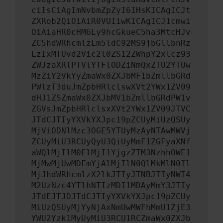
ciIsCiAgImNvbmZpZyI6IHsKICAgICJt
ZXRob2QiOiAiR0VUIiwKICAgICJ1cmwi
OiAiaHR0cHM6Ly9hcGkueC5ha3MtcHJv
ZC5hdWRhcmlzLm5ldC92MS9jbGllbnRz
LzIxMTUvd2Vic2l0ZS12ZWhpY2xlcz93
ZWJzaXRlPTVlYTFlODZiNmQxZTU2YTUw
MzZiY2VkYyZmaWx0ZXJbMF1bZmllbGRd
PWlzT3duJmZpbHRlclswXVt2YWx1ZV09
dHJ1ZSZmaWx0ZXJbMV1bZmllbGRdPW1v
ZGVsJmZpbHRlclsxXVt2YWx1ZV09JTVC
JTdCJTIyYXVkYXJpc19pZCUyMiUzQSUy
MjViODNlMzc3OGE5YTUyMzAyNTAwMWVj
ZCUyMiU3RCUyQyU3QiUyMmF1ZGFyaXNf
aWQlMjIlM0ElMjI1YjgzZTM3NzhhOWE1
MjMwMjUwMDFmYjAlMjIlN0QlMkMlN0Il
MjJhdWRhcmlzX2lkJTIyJTNBJTIyNWI4
M2UzNzc4YTlhNTIzMDI1MDAyMmY3JTIy
JTdEJTJDJTdCJTIyYXVkYXJpc19pZCUy
MiUzQSUyMjYyNjAxNmUwMWFhMmU1ZjE3
YWU2Yzk1MyUyMiU3RCU1RCZmaWx0ZXJb