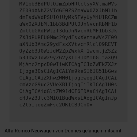
MV1bb3BdPUlOJmZpbHRlclsyXVtmaWVs
ZF09dXNhZ2VTdGF0ZSZmaWx0ZXJbMl1b
dmFsdWVdPSU1QiUyMk5FVyUyMiU1RCZm
aWx0ZXJbMl1bb3BdPUlOJnNvcnRbMF1b
ZmllbGRdPWlzT3duJnNvcnRbMF1bb3Jk
ZXJdPURFU0Mmc29ydFsxXVtmaWVsZF09
aXNUb3Amc29ydFsxXVtvcmRlcl09REVT
QyZzb3J0WzJdW2ZpZWxkXT1wcmljZSZz
b3J0WzJdW29yZGVyXT1BU0MmbGltaXQ9
MjAmc2tpcD0wIiwKICAgICJoZWFkZXJz
Ijoge30sCiAgICAiYm9keSI6IG51bGws
CiAgICAiZXhwZWN0IjogewogICAgICAi
cmVzcG9uc2VUeXBlIjogIiIKICAgIH0s
CiAgICAidGltZW91dCI6IDAsCiAgICAi
cHJvZ3Jlc3MiOiBudWxsLAogICAgInJp
c2t5IjogZmFsc2UKICB9Cn0=
Alfa Romeo Neuwagen von Dünnes gelangen mitsamt