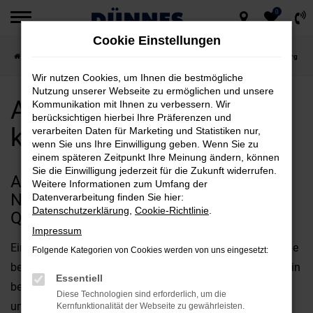
0
Zum
Cookie Einstellungen
Hauptinhalt
Startseite
Nürnberg
Alfa Romeo
Alfa Romeo Neuwagen kaufen für Nürnberg
springen
Wir nutzen Cookies, um Ihnen die bestmögliche
Nutzung unserer Webseite zu ermöglichen und unsere
Alfa Romeo Neuwagen
Kommunikation mit Ihnen zu verbessern. Wir
berücksichtigen hierbei Ihre Präferenzen und
kaufen für Nürnberg
verarbeiten Daten für Marketing und Statistiken nur,
wenn Sie uns Ihre Einwilligung geben. Wenn Sie zu
einem späteren Zeitpunkt Ihre Meinung ändern, können
Sie die Einwilligung jederzeit für die Zukunft widerrufen.
ALFA ROMEO NEUWAGEN FÜR
Weitere Informationen zum Umfang der
NÜRNBERG – EXZELLENZ IN
Datenverarbeitung finden Sie hier:
Datenschutzerklärung
,
Cookie-Richtlinie
.
QUALITÄT UND AUSSTATTUNG
Impressum
Ein Alfa Romeo Neuwagen für Nürnberg ist ganz sicher die
Folgende Kategorien von Cookies werden von uns eingesetzt:
beste Wahl, wenn es um Qualität geht. Man braucht nur ein
Essentiell
beliebiges Automagazin oder einen Test aufzuschlagen,
Diese Technologien sind erforderlich, um die
um die Vorzüge der aktuellen Modellgenerationen zu
Kernfunktionalität der Webseite zu gewährleisten.