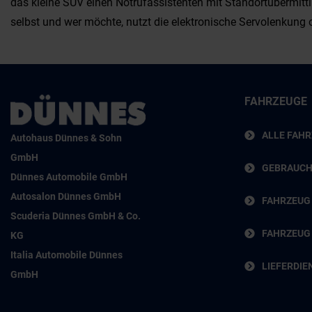
das kleine SUV einen Notrufassistenten mit Standortübermitt
selbst und wer möchte, nutzt die elektronische Servolenkung o
FAHRZEUGE
ALLE FAH
Autohaus Dünnes & Sohn
GmbH
GEBRAUC
Dünnes Automobile GmbH
Autosalon Dünnes GmbH
FAHRZEUG
Scuderia Dünnes GmbH & Co.
FAHRZEUG
KG
Italia Automobile Dünnes
LIEFERDIE
GmbH