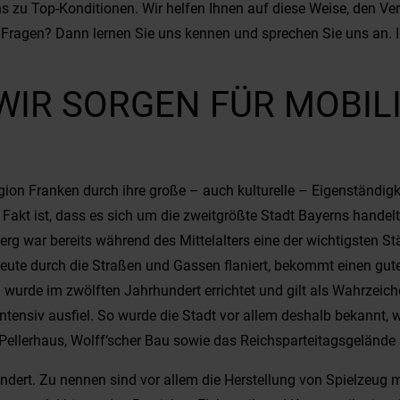
 zu Top-Konditionen. Wir helfen Ihnen auf diese Weise, den Ver
Fragen? Dann lernen Sie uns kennen und sprechen Sie uns an. I
IR SORGEN FÜR MOBILI
gion Franken durch ihre große – auch kulturelle – Eigenständigk
Fakt ist, dass es sich um die zweitgrößte Stadt Bayerns hande
erg war bereits während des Mittelalters eine der wichtigsten S
eute durch die Straßen und Gassen flaniert, bekommt einen gute
u wurde im zwölften Jahrhundert errichtet und gilt als Wahrzeic
ntensiv ausfiel. So wurde die Stadt vor allem deshalb bekannt, we
ellerhaus, Wolff‘scher Bau sowie das Reichsparteitagsgelände m
undert. Zu nennen sind vor allem die Herstellung von Spielzeug