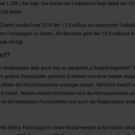
1.238 Liter liegt. Die Kante des Laderaums liegt dabei nur 0,6
0,60 Meter.
. Zuletzt wurde Ende 2019 der 1.5 EcoBlue als sparsamer Turb
chten Fahrzeugen zu haben. Als Benziner geht der 1.0 EcoBoost i
tik erfolgt.
rt?
ent andererseits aber auch das so genannte „Lifestyle-Segment“. 
 großen Dachspoiler, getönter Scheiben und einer breiten Auswa
n Bilder der Rückfahrkamera anzeigen lassen. Natürlich besitzt
 Echtzeit. Weitere Annehmlichkeiten sind die Klimaautomatik so
ist die beheizbare Frontscheibe und auch der Regensensor unter
nerlei Blöße. Fahrzeuge im toten Winkel werden automatisch erka