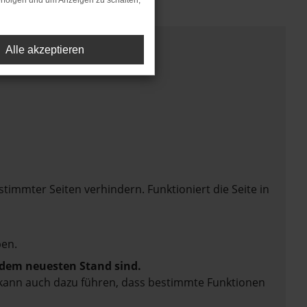
rfolgen und um Anzeigen zu schalten,
Alle akzeptieren
mmter Seiten verhindern. Funktioniert die Seite in
en.
f dem neuesten Stand sind.
rn kann auch dazu führen, dass bestimmte Funktionen