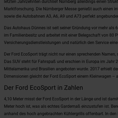
letzten Jahrzehnten durchlief Nürnberg allerdings einen Stru
Marktforschung. Die Nürnberger Messe genießt auch einen inte
sowie die Autobahnen A3, A6, A9 und A73 perfekt angebunden
Das Autohaus Dünnes ist seit seiner Gründung vor mehr als 6
im Familienbesitz und arbeitet mit einer Belegschaft von 80 
Versicherungsdienstleistungen und natürlich den Service eine
Der Ford EcoSport trägt nicht nur einen sprechenden Namen, s
Das SUV steht für Fahrspaß und erschien in Europa im Jahr 20
Mittelamerika und Brasilien angeboten wurde. 2017 erhielt de
Dimensionen gleicht der Ford EcoSport einem Kleinwagen – a
Der Ford EcoSport in Zahlen
4,10 Meter misst der Ford EcoSport in der Länge und ist damit 
Meter hoch ist, was als echtes Gardemaß einzustufen ist. Bere
anhand des hoch angebrachten Kühlergrills offenbart. In d