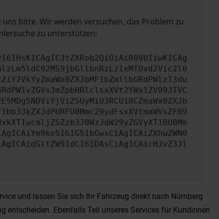
e uns bitte. Wir werden versuchen, das Problem zu
hlersuche zu unterstützen:
yI6IHsKICAgICJtZXRob2QiOiAiR0VUIiwKICAg
mlzLm5ldC92MS9jbGllbnRzLzIxMTUvd2Vic2l0
zZiY2VkYyZmaWx0ZXJbMF1bZmllbGRdPWlzT3du
GRdPW1vZGVsJmZpbHRlclsxXVt2YWx1ZV09JTVC
2E5MDg5NDViYjViZSUyMiU3RCU1RCZmaWx0ZXJb
F1bb3JkZXJdPURFU0Mmc29ydFsxXVtmaWVsZF09
WxkXT1wcmljZSZzb3J0WzJdW29yZGVyXT1BU0Mm
iAgICAiYm9keSI6IG51bGwsCiAgICAiZXhwZWN0
iAgICAidGltZW91dCI6IDAsCiAgICAicHJvZ3Jl
ice und lassen Sie sich Ihr Fahrzeug direkt nach Nürnberg
g entscheiden. Ebenfalls Teil unseres Services für Kundinnen