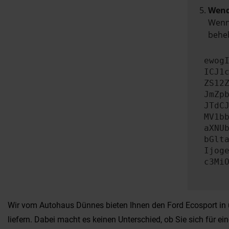
Wend
Wenn 
beheb
ewog
ICJ1
ZS12
JmZp
JTdC
MV1b
aXNU
bGlt
Ijog
c3Mi
Wir vom Autohaus Dünnes bieten Ihnen den Ford Ecosport in u
liefern. Dabei macht es keinen Unterschied, ob Sie sich für 