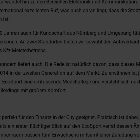
kturwandel hin zu den Bereichen Elektronik und Kommunikation. E
rnational exzellenten Ruf, was auch daran liegt, dass die Stad
 ist.
0 Jahren auch für Kundschaft aus Nürnberg und Umgebung tätig.
Personen. An zwei Standorten bieten wir sowohl den Autoverkauf
s Kfz-Meisterbetriebs.
ondern liefert auch. Die Rede ist natürlich davon, dass dieses
14 in der zweiten Generation auf dem Markt. Zu erwähnen ist je
r EcoSport eine umfassende Modellpflege und versteht sich nach 
llerdings mit großem Komfort.
perfekt für den Einsatz in der City geeignet. Praktisch ist dabe
its ein erster, flüchtiger Blick auf den EcoSport verrät dessen
en Innenraum passen fünf Erwachsene mitsamt einer Zuladung v