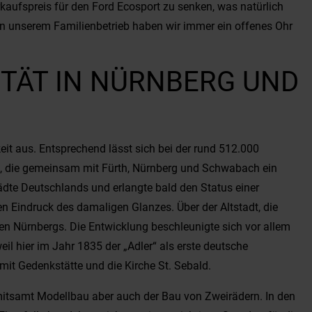
kaufspreis für den Ford Ecosport zu senken, was natürlich
n unserem Familienbetrieb haben wir immer ein offenes Ohr
TÄT IN NÜRNBERG UND
eit aus. Entsprechend lässt sich bei der rund 512.000
lt, die gemeinsam mit Fürth, Nürnberg und Schwabach ein
tädte Deutschlands und erlangte bald den Status einer
n Eindruck des damaligen Glanzes. Über der Altstadt, die
hen Nürnbergs. Die Entwicklung beschleunigte sich vor allem
il hier im Jahr 1835 der „Adler“ als erste deutsche
it Gedenkstätte und die Kirche St. Sebald.
 mitsamt Modellbau aber auch der Bau von Zweirädern. In den