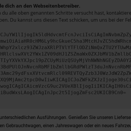
e dich an den Webseitenbetreiber.
du alle oben genannten Schritte versucht hast, kontaktier
en. Du kannst uns diesen Text schicken, um uns bei der Fe
ICJuYW1lIjogIk5ldHdvcmtFcnJvciIsCiAgImNvbmZpZ
cmwiOiAiaHR0cHM6Ly9hcGkueC5ha3MtcHJvZC5hdWRhc
ZWhpY2xlcz93ZWJzaXRlPTVlYTFlODZiNmQxZTU2YTUwM
bHRlclswXVt2YWx1ZV09dHJ1ZSZmaWx0ZXJbMV1bZmllb
JTIyYXVkYXJpc19pZCUyMiUzQSUyMjVhNWNhNGEyZDA0Y
b3BdPUlOJnNvcnRbMF1bZmllbGRdPWlzT3duJnNvcnRbM
b3Amc29ydFsxXVtvcmRlcl09REVTQyZzb3J0WzJdW2ZpZ
aXQ9MjAmc2tpcD0wIiwKICAgICJoZWFkZXJzIjoge30sC
ewogICAgICAicmVzcG9uc2VUeXBlIjogIiIKICAgIH0sC
OiBudWxsLAogICAgInJpc2t5IjogZmFsc2UKICB9Cn0=
nterschiedlichen Ausführungen. Genießen Sie unseren Lieferserv
einen Gebrauchtwagen, einen Jahreswagen oder ein neues Fahrzeu