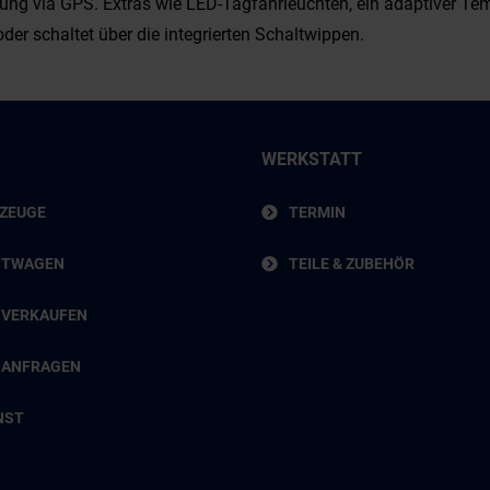
lung via GPS. Extras wie LED-Tagfahrleuchten, ein adaptiver Te
der schaltet über die integrierten Schaltwippen.
WERKSTATT
RZEUGE
TERMIN
HTWAGEN
TEILE & ZUBEHÖR
 VERKAUFEN
 ANFRAGEN
NST