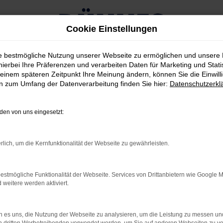
Cookie Einstellungen
ie bestmögliche Nutzung unserer Webseite zu ermöglichen und unsere
hierbei Ihre Präferenzen und verarbeiten Daten für Marketing und Stati
einem späteren Zeitpunkt Ihre Meinung ändern, können Sie die Einwillig
en zum Umfang der Datenverarbeitung finden Sie hier:
Datenschutzerkl
g kaufen
en von uns eingesetzt:
ORT UNTERWEGS IN NÜ
rlich, um die Kernfunktionalität der Webseite zu gewährleisten.
er wieder gestellt und offen gestanden, kommt es bei der Beant
 in Nürnberg geeignet ist und gleich in mehrerlei Hinsicht überze
estmögliche Funktionalität der Webseite. Services von Drittanbietern wie Google 
 ein Ford Ecosport ist ein Hingucker und weckt gleich auf den e
eitere werden aktiviert.
nterstreichen die Eignung sowohl für den Stadtverkehr als auc
 es uns, die Nutzung der Webseite zu analysieren, um die Leistung zu messen u