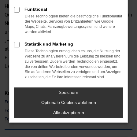
Hinsicht überzeugt. Da ist zum einen die erstklassige
Funktional
Qualität, da sind aber auch die emotionalen Faktoren. Ob in
Diese Technologien bieten die bestmögliche Funktionalität
der Webseite. Services von Drittanbietern wie Google
Nürnberg oder anderswo: ein Ford Kuga ist ein Hingucker
Maps, Chats, Fahrzeugbewertungssystem und weitere
und weckt gleich auf den ersten Blick Sympathien. Die
werden aktiviert.
„Hardfacts“ wie Leistung, Ausstattung und Verbrauch
Statistik und Marketing
stimmen natürlich ebenfalls und unterstreichen die
Diese Technologien ermöglichen es uns, die Nutzung der
Webseite zu analysieren, um die Leistung zu messen und
Eignung sowohl für den Stadtverkehr als auch für
zu verbessern. Zudem werden Technologien eingesetzt,
Landstraße und Autobahn.
die von dritten Werbetreibenden verwendet werden, um
Sie auf anderen Webseiten zu verfolgen und um Anzeigen
zu schalten, die für Ihre Interessen relevant sind.
Speichern
Kategorie
Ford Kuga Gebrauchtwagen Nürnberg
Optionale Cookies ablehnen
Ford Kuga Neuwagen Nürnberg
Alle akzeptieren
Ford Kuga Nürnberg