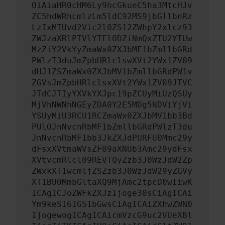
OiAiaHR0cHM6Ly9hcGkueC5ha3MtcHJv
ZC5hdWRhcmlzLm5ldC92MS9jbGllbnRz
LzIxMTUvd2Vic2l0ZS12ZWhpY2xlcz93
ZWJzaXRlPTVlYTFlODZiNmQxZTU2YTUw
MzZiY2VkYyZmaWx0ZXJbMF1bZmllbGRd
PWlzT3duJmZpbHRlclswXVt2YWx1ZV09
dHJ1ZSZmaWx0ZXJbMV1bZmllbGRdPW1v
ZGVsJmZpbHRlclsxXVt2YWx1ZV09JTVC
JTdCJTIyYXVkYXJpc19pZCUyMiUzQSUy
MjVhNWNhNGEyZDA0Y2E5MDg5NDViYjVi
YSUyMiU3RCU1RCZmaWx0ZXJbMV1bb3Bd
PUlOJnNvcnRbMF1bZmllbGRdPWlzT3du
JnNvcnRbMF1bb3JkZXJdPURFU0Mmc29y
dFsxXVtmaWVsZF09aXNUb3Amc29ydFsx
XVtvcmRlcl09REVTQyZzb3J0WzJdW2Zp
ZWxkXT1wcmljZSZzb3J0WzJdW29yZGVy
XT1BU0MmbGltaXQ9MjAmc2tpcD0wIiwK
ICAgICJoZWFkZXJzIjoge30sCiAgICAi
Ym9keSI6IG51bGwsCiAgICAiZXhwZWN0
IjogewogICAgICAicmVzcG9uc2VUeXBl