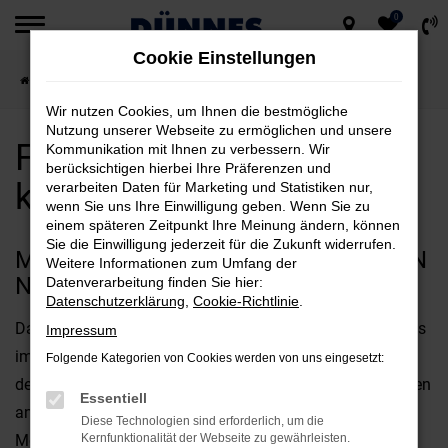
0
Zum
Cookie Einstellungen
Hauptinhalt
Startseite
Nürnberg
Ford
Ford Kuga für Nürnberg kaufen
springen
Wir nutzen Cookies, um Ihnen die bestmögliche
Nutzung unserer Webseite zu ermöglichen und unsere
Ford Kuga für Nürnberg
Kommunikation mit Ihnen zu verbessern. Wir
berücksichtigen hierbei Ihre Präferenzen und
kaufen
verarbeiten Daten für Marketing und Statistiken nur,
wenn Sie uns Ihre Einwilligung geben. Wenn Sie zu
einem späteren Zeitpunkt Ihre Meinung ändern, können
Sie die Einwilligung jederzeit für die Zukunft widerrufen.
MIT DEM FORD KUGA UNTERWEGS IN
Weitere Informationen zum Umfang der
NÜRNBERG
Datenverarbeitung finden Sie hier:
Datenschutzerklärung
,
Cookie-Richtlinie
.
Das perfekte Fahrzeug für Nürnberg? Diese Frage wird uns
Impressum
immer wieder gestellt und offen gestanden, kommt es bei
Folgende Kategorien von Cookies werden von uns eingesetzt:
der Beantwortung stark auf Ihre individuellen Vorstellungen
Essentiell
an. Fest steht jedoch, dass der Ford Kuga bestens für Ihre
Diese Technologien sind erforderlich, um die
Mobilität in Nürnberg geeignet ist und gleich in mehrerlei
Kernfunktionalität der Webseite zu gewährleisten.