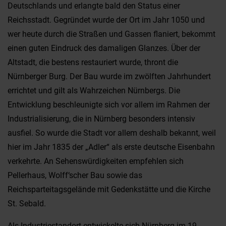
Deutschlands und erlangte bald den Status einer
Reichsstadt. Gegründet wurde der Ort im Jahr 1050 und
wer heute durch die Straßen und Gassen flaniert, bekommt
einen guten Eindruck des damaligen Glanzes. Über der
Altstadt, die bestens restauriert wurde, thront die
Nürnberger Burg. Der Bau wurde im zwölften Jahrhundert
errichtet und gilt als Wahrzeichen Nürnbergs. Die
Entwicklung beschleunigte sich vor allem im Rahmen der
Industrialisierung, die in Nürnberg besonders intensiv
ausfiel. So wurde die Stadt vor allem deshalb bekannt, weil
hier im Jahr 1835 der „Adler“ als erste deutsche Eisenbahn
verkehrte. An Sehenswürdigkeiten empfehlen sich
Pellerhaus, Wolff‘scher Bau sowie das
Reichsparteitagsgelände mit Gedenkstätte und die Kirche
St. Sebald.
Als Industriestandort entwickelte sich Nürnberg im 19.