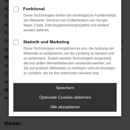
Gesichtspunkten der Vernunft betrachten, landen Sie
schnell bei einem Jeep Compass Gebrauchtwagen. Der
Funktional
Diese Technologien bieten die bestmögliche Funktionalität
Grund liegt in der exzellenten Qualität dieses Fahrzeugs,
der Webseite. Services von Drittanbietern wie Google
das bereits seit vielen Jahren gleichermaßen Kritiker wie
Maps, Chats, Fahrzeugbewertungssystem und weitere
werden aktiviert.
Fahrerinnen und Fahrer überzeugt. Wir vom Autohaus
Dünnes sind Experten für Jeep Compass Gebrauchtwagen
Statistik und Marketing
und bieten zudem einen Lieferservice direkt zu Ihnen nach
Diese Technologien ermöglichen es uns, die Nutzung der
Webseite zu analysieren, um die Leistung zu messen und
Nürnberg oder in die Umgebung. Die Auswahl ist enorm
zu verbessern. Zudem werden Technologien eingesetzt,
die von dritten Werbetreibenden verwendet werden, um
und mit ein wenig Glück finden Sie exakt den Jeep
Sie auf anderen Webseiten zu verfolgen und um Anzeigen
Compass Gebrauchtwagen, der Ihnen bereits seit Jahren
zu schalten, die für Ihre Interessen relevant sind.
vorschwebt. Oftmals besteht sogar die Möglichkeit, die
Speichern
Motorisierung oder bei der Lackierung eine Auswahl zu
Optionale Cookies ablehnen
treffen.
Alle akzeptieren
Marken