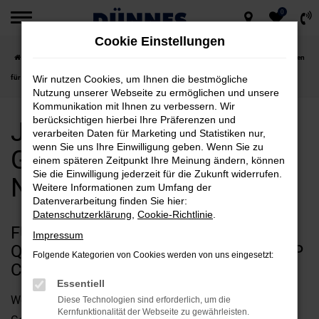
0
Zum
Cookie Einstellungen
Hauptinhalt
Startseite
Nürnberg
Jeep
Jeep Compass
Jeep Compass Gebrauchtwagen
springen
für Nürnberg kaufen
Wir nutzen Cookies, um Ihnen die bestmögliche
Nutzung unserer Webseite zu ermöglichen und unsere
Kommunikation mit Ihnen zu verbessern. Wir
berücksichtigen hierbei Ihre Präferenzen und
Jeep Compass
verarbeiten Daten für Marketing und Statistiken nur,
wenn Sie uns Ihre Einwilligung geben. Wenn Sie zu
Gebrauchtwagen für
einem späteren Zeitpunkt Ihre Meinung ändern, können
Sie die Einwilligung jederzeit für die Zukunft widerrufen.
Nürnberg kaufen
Weitere Informationen zum Umfang der
Datenverarbeitung finden Sie hier:
Datenschutzerklärung
,
Cookie-Richtlinie
.
FÜR CLEVERSPARER UND
Impressum
QUALITÄTSFANS IN NÜRNBERG: JEEP
Folgende Kategorien von Cookies werden von uns eingesetzt:
COMPASS GEBRAUCHTWAGEN
Essentiell
Wenn Sie Ihren Autokauf für Nürnberg allein aus
Diese Technologien sind erforderlich, um die
Kernfunktionalität der Webseite zu gewährleisten.