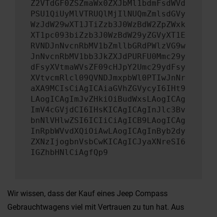
Z2VTdGF0ZSZmaWx0ZXJbMl1bdmFsdWVd
PSU1QiUyMlVTRUQlMjIlNUQmZmlsdGVy
WzJdW29wXT1JTiZzb3J0WzBdW2ZpZWxk
XT1pc093biZzb3J0WzBdW29yZGVyXT1E
RVNDJnNvcnRbMV1bZmllbGRdPWlzVG9w
JnNvcnRbMV1bb3JkZXJdPURFU0Mmc29y
dFsyXVtmaWVsZF09cHJpY2Umc29ydFsy
XVtvcmRlcl09QVNDJmxpbWl0PTIwJnNr
aXA9MCIsCiAgICAiaGVhZGVycyI6IHt9
LAogICAgImJvZHkiOiBudWxsLAogICAg
ImV4cGVjdCI6IHsKICAgICAgInJlc3Bv
bnNlVHlwZSI6ICIiCiAgICB9LAogICAg
InRpbWVvdXQiOiAwLAogICAgInByb2dy
ZXNzIjogbnVsbCwKICAgICJyaXNreSI6
IGZhbHNlCiAgfQp9
Wir wissen, dass der Kauf eines Jeep Compass
Gebrauchtwagens viel mit Vertrauen zu tun hat. Aus