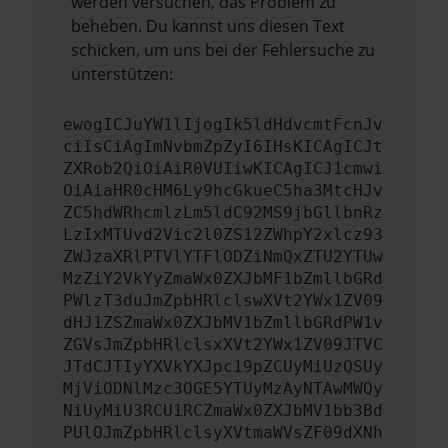
werden versuchen, das Problem zu
beheben. Du kannst uns diesen Text
schicken, um uns bei der Fehlersuche zu
unterstützen:
ewogICJuYW1lIjogIk5ldHdvcmtFcnJv
ciIsCiAgImNvbmZpZyI6IHsKICAgICJt
ZXRob2QiOiAiR0VUIiwKICAgICJ1cmwi
OiAiaHR0cHM6Ly9hcGkueC5ha3MtcHJv
ZC5hdWRhcmlzLm5ldC92MS9jbGllbnRz
LzIxMTUvd2Vic2l0ZS12ZWhpY2xlcz93
ZWJzaXRlPTVlYTFlODZiNmQxZTU2YTUw
MzZiY2VkYyZmaWx0ZXJbMF1bZmllbGRd
PWlzT3duJmZpbHRlclswXVt2YWx1ZV09
dHJ1ZSZmaWx0ZXJbMV1bZmllbGRdPW1v
ZGVsJmZpbHRlclsxXVt2YWx1ZV09JTVC
JTdCJTIyYXVkYXJpc19pZCUyMiUzQSUy
MjViODNlMzc3OGE5YTUyMzAyNTAwMWQy
NiUyMiU3RCU1RCZmaWx0ZXJbMV1bb3Bd
PUlOJmZpbHRlclsyXVtmaWVsZF09dXNh