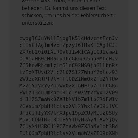
werden versuchen, das Problem zu
beheben. Du kannst uns diesen Text
schicken, um uns bei der Fehlersuche zu
unterstützen:
ewogICJuYW1lIjogIk5ldHdvcmtFcnJv
ciIsCiAgImNvbmZpZyI6IHsKICAgICJt
ZXRob2QiOiAiR0VUIiwKICAgICJ1cmwi
OiAiaHR0cHM6Ly9hcGkueC5ha3MtcHJv
ZC5hdWRhcmlzLm5ldC92MS9jbGllbnRz
LzIxMTUvd2Vic2l0ZS12ZWhpY2xlcz93
ZWJzaXRlPTVlYTFlODZiNmQxZTU2YTUw
MzZiY2VkYyZmaWx0ZXJbMF1bZmllbGRd
PWlzT3duJmZpbHRlclswXVt2YWx1ZV09
dHJ1ZSZmaWx0ZXJbMV1bZmllbGRdPW1v
ZGVsJmZpbHRlclsxXVt2YWx1ZV09JTVC
JTdCJTIyYXVkYXJpc19pZCUyMiUzQSUy
MjViODNlMzc3OGE5YTUyMzAyNTAwMjQy
ZCUyMiU3RCU1RCZmaWx0ZXJbMV1bb3Bd
PUlOJmZpbHRlclsyXVtmaWVsZF09dXNh