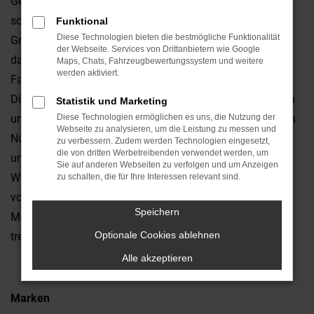
Gesichtspunkten der Vernunft betrachten, landen Sie
schnell bei einem Jeep Wrangler Gebrauchtwagen. Der
Funktional
Diese Technologien bieten die bestmögliche Funktionalität
Grund liegt in der exzellenten Qualität dieses Fahrzeugs,
der Webseite. Services von Drittanbietern wie Google
das bereits seit vielen Jahren gleichermaßen Kritiker wie
Maps, Chats, Fahrzeugbewertungssystem und weitere
werden aktiviert.
Fahrerinnen und Fahrer überzeugt. Wir vom Autohaus
Dünnes sind Experten für Jeep Wrangler Gebrauchtwagen
Statistik und Marketing
und bieten zudem einen Lieferservice direkt zu Ihnen nach
Diese Technologien ermöglichen es uns, die Nutzung der
Webseite zu analysieren, um die Leistung zu messen und
Nürnberg oder in die Umgebung. Die Auswahl ist enorm
zu verbessern. Zudem werden Technologien eingesetzt,
die von dritten Werbetreibenden verwendet werden, um
und mit ein wenig Glück finden Sie exakt den Jeep
Sie auf anderen Webseiten zu verfolgen und um Anzeigen
Wrangler Gebrauchtwagen, der Ihnen bereits seit Jahren
zu schalten, die für Ihre Interessen relevant sind.
vorschwebt. Oftmals besteht sogar die Möglichkeit, die
Speichern
Motorisierung oder bei der Lackierung eine Auswahl zu
Optionale Cookies ablehnen
treffen.
Alle akzeptieren
Marken