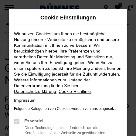
0
Zum
Cookie Einstellungen
Hauptinhalt
Startseite
Nürnberg
Jeep
Jeep Wrangler
Jeep Wrangler Gebrauchtwagen
springen
für Nürnberg kaufen
Wir nutzen Cookies, um Ihnen die bestmögliche
Nutzung unserer Webseite zu ermöglichen und unsere
Kommunikation mit Ihnen zu verbessern. Wir
berücksichtigen hierbei Ihre Präferenzen und
Jeep Wrangler
verarbeiten Daten für Marketing und Statistiken nur,
wenn Sie uns Ihre Einwilligung geben. Wenn Sie zu
Gebrauchtwagen für
einem späteren Zeitpunkt Ihre Meinung ändern, können
Sie die Einwilligung jederzeit für die Zukunft widerrufen.
Nürnberg kaufen
Weitere Informationen zum Umfang der
Datenverarbeitung finden Sie hier:
Datenschutzerklärung
,
Cookie-Richtlinie
.
FÜR CLEVERSPARER UND
Impressum
QUALITÄTSFANS IN NÜRNBERG: JEEP
Folgende Kategorien von Cookies werden von uns eingesetzt:
WRANGLER GEBRAUCHTWAGEN
Essentiell
Wenn Sie Ihren Autokauf für Nürnberg allein aus
Diese Technologien sind erforderlich, um die
Kernfunktionalität der Webseite zu gewährleisten.