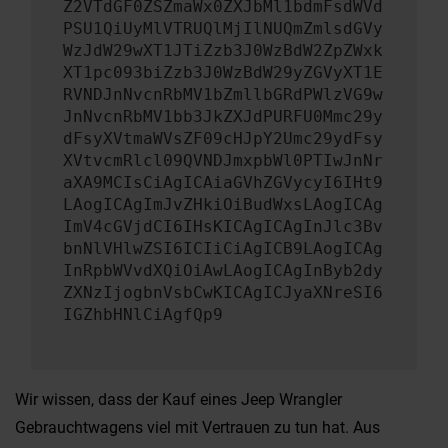
Z2VTdGF0ZSZmaWx0ZXJbMl1bdmFsdWVd
PSU1QiUyMlVTRUQlMjIlNUQmZmlsdGVy
WzJdW29wXT1JTiZzb3J0WzBdW2ZpZWxk
XT1pc093biZzb3J0WzBdW29yZGVyXT1E
RVNDJnNvcnRbMV1bZmllbGRdPWlzVG9w
JnNvcnRbMV1bb3JkZXJdPURFU0Mmc29y
dFsyXVtmaWVsZF09cHJpY2Umc29ydFsy
XVtvcmRlcl09QVNDJmxpbWl0PTIwJnNr
aXA9MCIsCiAgICAiaGVhZGVycyI6IHt9
LAogICAgImJvZHkiOiBudWxsLAogICAg
ImV4cGVjdCI6IHsKICAgICAgInJlc3Bv
bnNlVHlwZSI6ICIiCiAgICB9LAogICAg
InRpbWVvdXQiOiAwLAogICAgInByb2dy
ZXNzIjogbnVsbCwKICAgICJyaXNreSI6
IGZhbHNlCiAgfQp9
Wir wissen, dass der Kauf eines Jeep Wrangler
Gebrauchtwagens viel mit Vertrauen zu tun hat. Aus