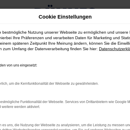
Cookie Einstellungen
ie bestmögliche Nutzung unserer Webseite zu ermöglichen und unsere
gen für Nürnberg kaufen
hierbei Ihre Präferenzen und verarbeiten Daten für Marketing und Stati
einem späteren Zeitpunkt Ihre Meinung ändern, können Sie die Einwillig
en zum Umfang der Datenverarbeitung finden Sie hier:
Datenschutzerkl
htwagen für Nürnberg kaufe
en von uns eingesetzt:
D QUALITÄTSFANS IN N
WAGEN
rlich, um die Kernfunktionalität der Webseite zu gewährleisten.
estmögliche Funktionalität der Webseite. Services von Drittanbietern wie Google 
ten der Vernunft betrachten, landen Sie schnell bei einem Mase
eitere werden aktiviert.
en Jahren gleichermaßen Kritiker wie Fahrerinnen und Fahrer übe
 direkt zu Ihnen nach Nürnberg oder in die Umgebung. Die Ausw
 es uns, die Nutzung der Webseite zu analysieren, um die Leistung zu messen u
en vorschwebt. Oftmals besteht sogar die Möglichkeit, die Motor