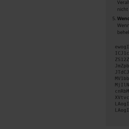
Veral
nicht
Wend
Wenn 
beheb
ewog
ICJ1
ZS12
JmZp
JTdC
MV1b
MjIl
cnRb
XVtv
LAog
LAog