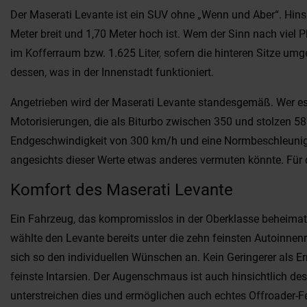
Der Maserati Levante ist ein SUV ohne „Wenn und Aber“. Hins
Meter breit und 1,70 Meter hoch ist. Wem der Sinn nach viel P
im Kofferraum bzw. 1.625 Liter, sofern die hinteren Sitze umg
dessen, was in der Innenstadt funktioniert.
Angetrieben wird der Maserati Levante standesgemäß. Wer es s
Motorisierungen, die als Biturbo zwischen 350 und stolzen 580
Endgeschwindigkeit von 300 km/h und eine Normbeschleunigu
angesichts dieser Werte etwas anderes vermuten könnte. Für d
Komfort des Maserati Levante
Ein Fahrzeug, das kompromisslos in der Oberklasse beheimate
wählte den Levante bereits unter die zehn feinsten Autoinnen
sich so den individuellen Wünschen an. Kein Geringerer als 
feinste Intarsien. Der Augenschmaus ist auch hinsichtlich de
unterstreichen dies und ermöglichen auch echtes Offroader-Fe