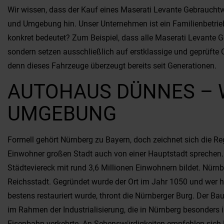
Wir wissen, dass der Kauf eines Maserati Levante Gebrauchtwa
und Umgebung hin. Unser Unternehmen ist ein Familienbetrieb
konkret bedeutet? Zum Beispiel, dass alle Maserati Levante G
sondern setzen ausschließlich auf erstklassige und geprüfte
denn dieses Fahrzeuge überzeugt bereits seit Generationen.
AUTOHAUS DÜNNES – W
UMGEBUNG
Formell gehört Nürnberg zu Bayern, doch zeichnet sich die Re
Einwohner großen Stadt auch von einer Hauptstadt sprechen. 
Städteviereck mit rund 3,6 Millionen Einwohnern bildet. Nürnb
Reichsstadt. Gegründet wurde der Ort im Jahr 1050 und wer h
bestens restauriert wurde, thront die Nürnberger Burg. Der Ba
im Rahmen der Industrialisierung, die in Nürnberg besonders i
Eisenbahn verkehrte. An Sehenswürdigkeiten empfehlen sich P