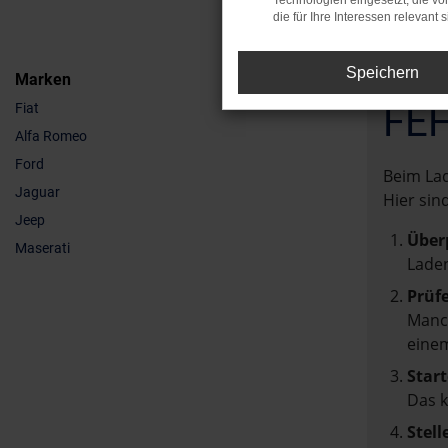
Technologien eingesetzt, die v
die für Ihre Interessen relevant s
Speichern
Marken
FE
Fiat
Alfa Romeo
Ford
Beim Lad
Jaguar
Hier sin
Jeep
Über
Maserati
Laden
Prüf
Manch
einem
Start
Das 
Stell