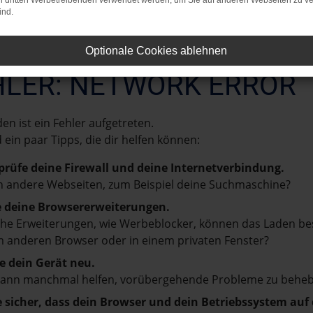
on dritten Werbetreibenden verwendet werden, um Sie auf anderen Webseiten zu ve
ind.
Optionale Cookies ablehnen
HLER: NETWORK ERROR
en ist ein Fehler aufgetreten.
d ein paar Tipps, die dir helfen können:
prüfe deine Firewall und deine Internetverbindung.
 andere Webseiten, zum Beispiel deine Suchmaschine?
e deine Browsererweiterungen.
e Erweiterungen, wie Werbeblocker, können das Laden besti
 anderen Browser oder in einem privaten Fenster?
e dein Gerät neu.
kann manchmal helfen, vorübergehende Probleme zu beheb
e sicher, dass dein Browser und dein Betriebssystem au