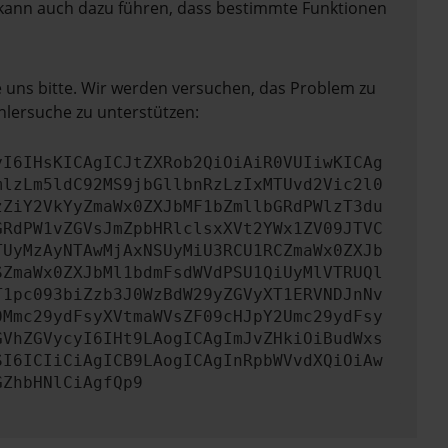
rn kann auch dazu führen, dass bestimmte Funktionen
e uns bitte. Wir werden versuchen, das Problem zu
hlersuche zu unterstützen:
yI6IHsKICAgICJtZXRob2QiOiAiR0VUIiwKICAg
mlzLm5ldC92MS9jbGllbnRzLzIxMTUvd2Vic2l0
zZiY2VkYyZmaWx0ZXJbMF1bZmllbGRdPWlzT3du
GRdPW1vZGVsJmZpbHRlclsxXVt2YWx1ZV09JTVC
TUyMzAyNTAwMjAxNSUyMiU3RCU1RCZmaWx0ZXJb
SZmaWx0ZXJbMl1bdmFsdWVdPSU1QiUyMlVTRUQl
T1pc093biZzb3J0WzBdW29yZGVyXT1ERVNDJnNv
0Mmc29ydFsyXVtmaWVsZF09cHJpY2Umc29ydFsy
GVhZGVycyI6IHt9LAogICAgImJvZHkiOiBudWxs
SI6ICIiCiAgICB9LAogICAgInRpbWVvdXQiOiAw
GZhbHNlCiAgfQp9