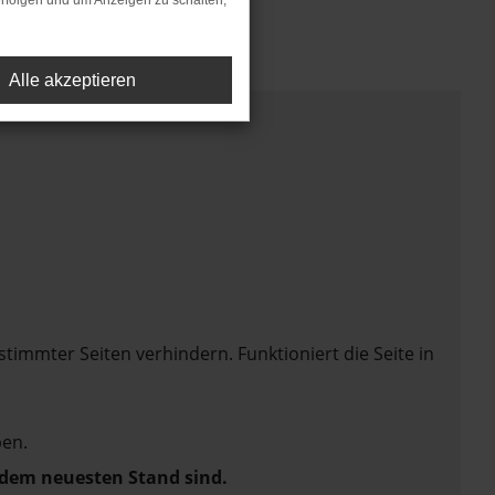
rfolgen und um Anzeigen zu schalten,
Alle akzeptieren
mmter Seiten verhindern. Funktioniert die Seite in
en.
f dem neuesten Stand sind.