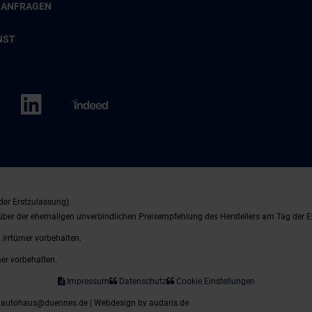
 ANFRAGEN
NST
der Erstzulassung).
nüber der ehemaligen unverbindlichen Preisempfehlung des Herstellers am Tag der E
 Irrtümer vorbehalten.
mer vorbehalten.
Impressum
Datenschutz
Cookie Einstellungen
| autohaus@duennes.de |
Webdesign by audaris.de