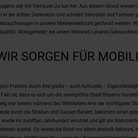
gens viel mit Vertrauen zu tun hat. Aus diesem Grund weisen wi
 in der dritten Generation und schreibt Seriosität und Fairne
ebrauchtwagen in unserer Meisterwerkstatt gecheckt werden. Wir
 Qualität. Wohlgemerkt: bei einem Maserati Levante Gebrauchtwa
IR SORGEN FÜR MOBILI
gion Franken durch ihre große – auch kulturelle – Eigenständigk
Fakt ist, dass es sich um die zweitgrößte Stadt Bayerns hande
erg war bereits während des Mittelalters eine der wichtigsten S
eute durch die Straßen und Gassen flaniert, bekommt einen gute
u wurde im zwölften Jahrhundert errichtet und gilt als Wahrzeic
ntensiv ausfiel. So wurde die Stadt vor allem deshalb bekannt, we
ellerhaus, Wolff‘scher Bau sowie das Reichsparteitagsgelände m