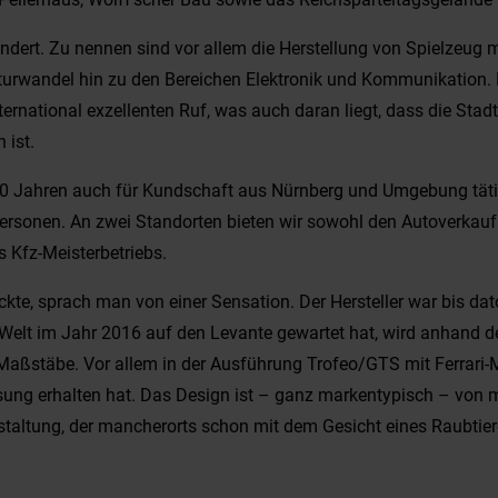
undert. Zu nennen sind vor allem die Herstellung von Spielzeug
kturwandel hin zu den Bereichen Elektronik und Kommunikation. E
rnational exzellenten Ruf, was auch daran liegt, dass die Stad
 ist.
0 Jahren auch für Kundschaft aus Nürnberg und Umgebung tätig.
Personen. An zwei Standorten bieten wir sowohl den Autoverkauf
s Kfz-Meisterbetriebs.
ickte, sprach man von einer Sensation. Der Hersteller war bis d
Welt im Jahr 2016 auf den Levante gewartet hat, wird anhand d
aßstäbe. Vor allem in der Ausführung Trofeo/GTS mit Ferrari-
ssung erhalten hat. Das Design ist – ganz markentypisch – von 
estaltung, der mancherorts schon mit dem Gesicht eines Raubtier