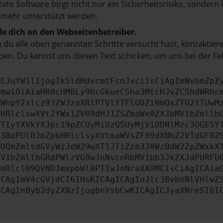
tete Software birgt nicht nur ein Sicherheitsrisiko, sonde
 mehr unterstützt werden.
e dich an den Webseitenbetreiber.
du alle oben genannten Schritte versucht hast, kontaktier
en. Du kannst uns diesen Text schicken, um uns bei der Fe
ICJuYW1lIjogIk5ldHdvcmtFcnJvciIsCiAgImNvbmZpZ
cmwiOiAiaHR0cHM6Ly9hcGkueC5ha3MtcHJvZC5hdWRhc
ZWhpY2xlcz93ZWJzaXRlPTVlYTFlODZiNmQxZTU2YTUwM
bHRlclswXVt2YWx1ZV09dHJ1ZSZmaWx0ZXJbMV1bZmllb
JTIyYXVkYXJpc19pZCUyMiUzQSUyMjViODNlMzc3OGE5Y
b3BdPUlOJmZpbHRlclsyXVtmaWVsZF09dXNhZ2VTdGF0Z
NUQmZmlsdGVyWzJdW29wXT1JTiZzb3J0WzBdW2ZpZWxkX
MV1bZmllbGRdPWlzVG9wJnNvcnRbMV1bb3JkZXJdPURFU
cmRlcl09QVNDJmxpbWl0PTIwJnNraXA9MCIsCiAgICAia
ICAgImV4cGVjdCI6IHsKICAgICAgInJlc3BvbnNlVHlwZ
ICAgInByb2dyZXNzIjogbnVsbCwKICAgICJyaXNreSI6I