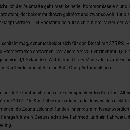
ichtlich der Ausmaße geht man keinerlei Kompromisse ein und pr
latz steht, der bekommt diesen geliefert und zwar sowohl für bi
eklappt werden. Der Radstand beläuft sich auf drei Meter, der W
chlicht mag, der entscheidet sich für den Diesel mit 275 PS. Hi
 Pferdestärken entfachen. Vor allem der V8-Benziner mit 3,8 Lit
ng von 4,1 Sekunden. Wohlgemerkt: der Maserati Levante ist i
ie Krafteinteilung steht eine Acht-Gang-Automatik bereit.
t ist, liefert natürlich auch einen entsprechenden Komfort. A
räume 2017. Die Sportsitze aus edlem Leder lassen sich elektrisc
Ermenegildo Zegna zeichnet für den Innenraum mitverantwortlich
s Fahrgefühls ein Genuss adaptive Fahrmodi und ein Fahrwerk, da
eling.