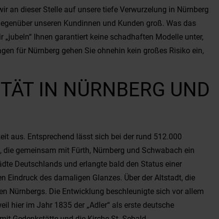
r an dieser Stelle auf unsere tiefe Verwurzelung in Nürnberg
ss gegenüber unseren Kundinnen und Kunden groß. Was das
 „jubeln“ Ihnen garantiert keine schadhaften Modelle unter,
gen für Nürnberg gehen Sie ohnehin kein großes Risiko ein,
TÄT IN NÜRNBERG UND
eit aus. Entsprechend lässt sich bei der rund 512.000
lt, die gemeinsam mit Fürth, Nürnberg und Schwabach ein
tädte Deutschlands und erlangte bald den Status einer
n Eindruck des damaligen Glanzes. Über der Altstadt, die
hen Nürnbergs. Die Entwicklung beschleunigte sich vor allem
il hier im Jahr 1835 der „Adler“ als erste deutsche
it Gedenkstätte und die Kirche St. Sebald.