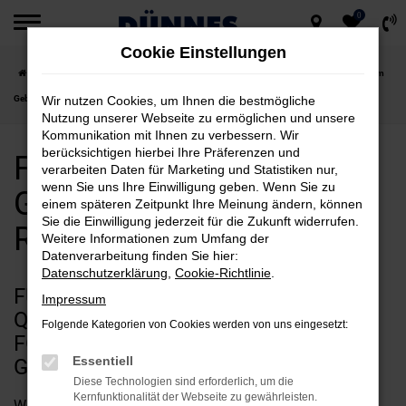
0
Zum
Cookie Einstellungen
Hauptinhalt
Startseite
Regensburg
Ford
Ford Tourneo Custom
Ford Tourneo Custom
springen
Gebrauchtwagen für Regensburg kaufen
Wir nutzen Cookies, um Ihnen die bestmögliche
Nutzung unserer Webseite zu ermöglichen und unsere
Kommunikation mit Ihnen zu verbessern. Wir
berücksichtigen hierbei Ihre Präferenzen und
Ford Tourneo Custom
verarbeiten Daten für Marketing und Statistiken nur,
wenn Sie uns Ihre Einwilligung geben. Wenn Sie zu
Gebrauchtwagen für
einem späteren Zeitpunkt Ihre Meinung ändern, können
Sie die Einwilligung jederzeit für die Zukunft widerrufen.
Regensburg kaufen
Weitere Informationen zum Umfang der
Datenverarbeitung finden Sie hier:
Datenschutzerklärung
,
Cookie-Richtlinie
.
FÜR CLEVERSPARER UND
Impressum
QUALITÄTSFANS IN REGENSBURG:
Folgende Kategorien von Cookies werden von uns eingesetzt:
FORD TOURNEO CUSTOM
Essentiell
GEBRAUCHTWAGEN
Diese Technologien sind erforderlich, um die
Kernfunktionalität der Webseite zu gewährleisten.
Wenn Sie Ihren Autokauf für Regensburg allein aus