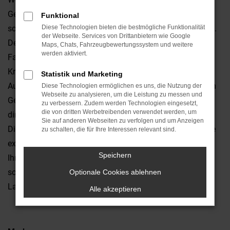
Gesichtspunkten der Vernunft betrachten, landen Sie
Funktional
schnell bei einem Ford Tourneo Custom Gebrauchtwagen.
Diese Technologien bieten die bestmögliche Funktionalität
der Webseite. Services von Drittanbietern wie Google
Der Grund liegt in der exzellenten Qualität dieses
Maps, Chats, Fahrzeugbewertungssystem und weitere
werden aktiviert.
Fahrzeugs, das bereits seit vielen Jahren gleichermaßen
Kritiker wie Fahrerinnen und Fahrer überzeugt. Wir vom
Statistik und Marketing
Autohaus Dünnes sind Experten für Ford Tourneo Custom
Diese Technologien ermöglichen es uns, die Nutzung der
Webseite zu analysieren, um die Leistung zu messen und
Gebrauchtwagen und bieten zudem einen Lieferservice
zu verbessern. Zudem werden Technologien eingesetzt,
die von dritten Werbetreibenden verwendet werden, um
direkt zu Ihnen nach Regensburg oder in die Umgebung.
Sie auf anderen Webseiten zu verfolgen und um Anzeigen
Die Auswahl ist enorm und mit ein wenig Glück finden Sie
zu schalten, die für Ihre Interessen relevant sind.
exakt den Ford Tourneo Custom Gebrauchtwagen, der
Speichern
Ihnen bereits seit Jahren vorschwebt. Oftmals besteht
sogar die Möglichkeit, die Motorisierung oder bei der
Optionale Cookies ablehnen
Lackierung eine Auswahl zu treffen.
Alle akzeptieren