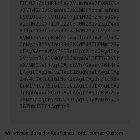
PUlOJmZpbHRlclsyXVtmaWVsZF09dXNh
Z2VTdGF0ZSZmaWx0ZXJbMl1bdmFsdWVd
PSU1QiUyMlVTRUQlMjIlNUQmZmlsdGVy
WzJdW29wXT1JTiZzb3J0WzBdW2ZpZWxk
XT1pc093biZzb3J0WzBdW29yZGVyXT1E
RVNDJnNvcnRbMV1bZmllbGRdPWlzVG9w
JnNvcnRbMV1bb3JkZXJdPURFU0Mmc29y
dFsyXVtmaWVsZF09cHJpY2Umc29ydFsy
XVtvcmRlcl09QVNDJmxpbWl0PTIwJnNr
aXA9MCIsCiAgICAiaGVhZGVycyI6IHt9
LAogICAgImJvZHkiOiBudWxsLAogICAg
ImV4cGVjdCI6IHsKICAgICAgInJlc3Bv
bnNlVHlwZSI6ICIiCiAgICB9LAogICAg
InRpbWVvdXQiOiAwLAogICAgInByb2dy
ZXNzIjogbnVsbCwKICAgICJyaXNreSI6
IGZhbHNlCiAgfQp9
Wir wissen, dass der Kauf eines Ford Tourneo Custom