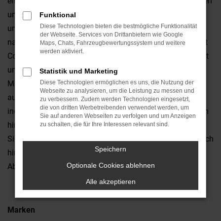
empfehlen wir Ihnen einen Ford Transit Connect Neuwagen
und damit die qualitativ beste Mobilität für Regensburg
Funktional
Diese Technologien bieten die bestmögliche Funktionalität
und Umgebung. Wohlgemerkt: dieses Modell überzeugt
der Webseite. Services von Drittanbietern wie Google
natürlich auch gebraucht, doch nur bei einem Ford Transit
Maps, Chats, Fahrzeugbewertungssystem und weitere
werden aktiviert.
Connect Neuwagen können Sie die Ausstattung nach Lust
und Laune auswählen und zudem festlegen, welchen
Statistik und Marketing
Motor und welche Lackierung Sie möchten. Anders
Diese Technologien ermöglichen es uns, die Nutzung der
Webseite zu analysieren, um die Leistung zu messen und
ausgedrückt, fahren Sie fortan mit einem rundum
zu verbessern. Zudem werden Technologien eingesetzt,
die von dritten Werbetreibenden verwendet werden, um
individuellen Fahrzeug durch Regensburg und gehen auch
Sie auf anderen Webseiten zu verfolgen und um Anzeigen
hinsichtlich der Qualität keinerlei Kompromiss ein. Die
zu schalten, die für Ihre Interessen relevant sind.
Sicherheitssysteme sind auf dem neuesten Stand und auch
Speichern
hinsichtlich der Assistenten brauchen Sie keinerlei
Optionale Cookies ablehnen
Abstriche hinzunehmen.
Alle akzeptieren
Marken