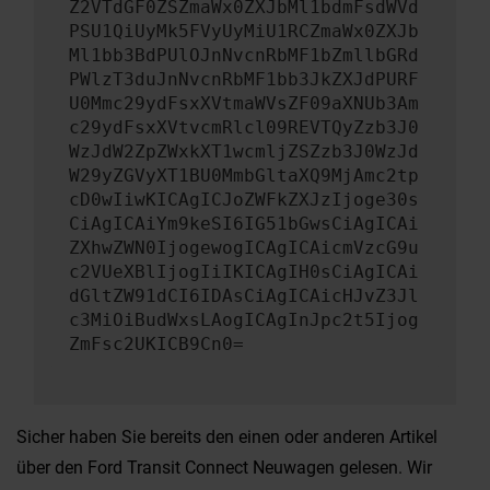
Z2VTdGF0ZSZmaWx0ZXJbMl1bdmFsdWVd
PSU1QiUyMk5FVyUyMiU1RCZmaWx0ZXJb
Ml1bb3BdPUlOJnNvcnRbMF1bZmllbGRd
PWlzT3duJnNvcnRbMF1bb3JkZXJdPURF
U0Mmc29ydFsxXVtmaWVsZF09aXNUb3Am
c29ydFsxXVtvcmRlcl09REVTQyZzb3J0
WzJdW2ZpZWxkXT1wcmljZSZzb3J0WzJd
W29yZGVyXT1BU0MmbGltaXQ9MjAmc2tp
cD0wIiwKICAgICJoZWFkZXJzIjoge30s
CiAgICAiYm9keSI6IG51bGwsCiAgICAi
ZXhwZWN0IjogewogICAgICAicmVzcG9u
c2VUeXBlIjogIiIKICAgIH0sCiAgICAi
dGltZW91dCI6IDAsCiAgICAicHJvZ3Jl
c3MiOiBudWxsLAogICAgInJpc2t5Ijog
ZmFsc2UKICB9Cn0=
Sicher haben Sie bereits den einen oder anderen Artikel
über den Ford Transit Connect Neuwagen gelesen. Wir