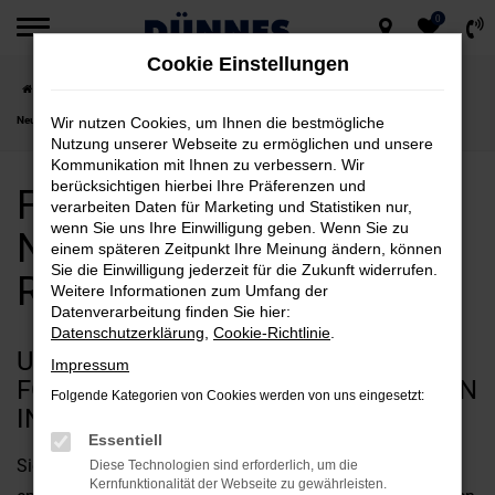
0
Zum
Cookie Einstellungen
Hauptinhalt
Startseite
Regensburg
Ford
Ford Transit Connect
Ford Transit Connect
springen
Neuwagen für Regensburg kaufen
Wir nutzen Cookies, um Ihnen die bestmögliche
Nutzung unserer Webseite zu ermöglichen und unsere
Kommunikation mit Ihnen zu verbessern. Wir
berücksichtigen hierbei Ihre Präferenzen und
Ford Transit Connect
verarbeiten Daten für Marketing und Statistiken nur,
wenn Sie uns Ihre Einwilligung geben. Wenn Sie zu
Neuwagen für
einem späteren Zeitpunkt Ihre Meinung ändern, können
Sie die Einwilligung jederzeit für die Zukunft widerrufen.
Regensburg kaufen
Weitere Informationen zum Umfang der
Datenverarbeitung finden Sie hier:
Datenschutzerklärung
,
Cookie-Richtlinie
.
UNSERE ARGUMENTE FÜR EINEN
Impressum
FORD TRANSIT CONNECT NEUWAGEN
Folgende Kategorien von Cookies werden von uns eingesetzt:
IN REGENSBURG
Essentiell
Sie suchen nach Argumenten beim Autokauf? Dann
Diese Technologien sind erforderlich, um die
Kernfunktionalität der Webseite zu gewährleisten.