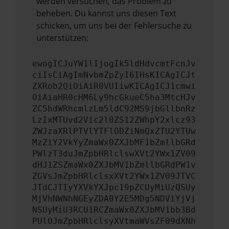
werden versuchen, das Problem zu
beheben. Du kannst uns diesen Text
schicken, um uns bei der Fehlersuche zu
unterstützen:
ewogICJuYW1lIjogIk5ldHdvcmtFcnJv
ciIsCiAgImNvbmZpZyI6IHsKICAgICJt
ZXRob2QiOiAiR0VUIiwKICAgICJ1cmwi
OiAiaHR0cHM6Ly9hcGkueC5ha3MtcHJv
ZC5hdWRhcmlzLm5ldC92MS9jbGllbnRz
LzIxMTUvd2Vic2l0ZS12ZWhpY2xlcz93
ZWJzaXRlPTVlYTFlODZiNmQxZTU2YTUw
MzZiY2VkYyZmaWx0ZXJbMF1bZmllbGRd
PWlzT3duJmZpbHRlclswXVt2YWx1ZV09
dHJ1ZSZmaWx0ZXJbMV1bZmllbGRdPW1v
ZGVsJmZpbHRlclsxXVt2YWx1ZV09JTVC
JTdCJTIyYXVkYXJpc19pZCUyMiUzQSUy
MjVhNWNhNGEyZDA0Y2E5MDg5NDViYjVj
NSUyMiU3RCU1RCZmaWx0ZXJbMV1bb3Bd
PUlOJmZpbHRlclsyXVtmaWVsZF09dXNh