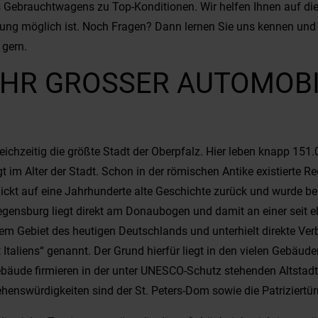
s Gebrauchtwagens zu Top-Konditionen. Wir helfen Ihnen auf di
ung möglich ist. Noch Fragen? Dann lernen Sie uns kennen und 
 gern.
R GROSSER AUTOMOBILP
ichzeitig die größte Stadt der Oberpfalz. Hier leben knapp 151
gt im Alter der Stadt. Schon in der römischen Antike existierte
ickt auf eine Jahrhunderte alte Geschichte zurück und wurde be
Regensburg liegt direkt am Donaubogen und damit an einer seit e
f dem Gebiet des heutigen Deutschlands und unterhielt direkte V
t Italiens“ genannt. Der Grund hierfür liegt in den vielen Gebä
ebäude firmieren in der unter UNESCO-Schutz stehenden Altstadt
Sehenswürdigkeiten sind der St. Peters-Dom sowie die Patriziertü