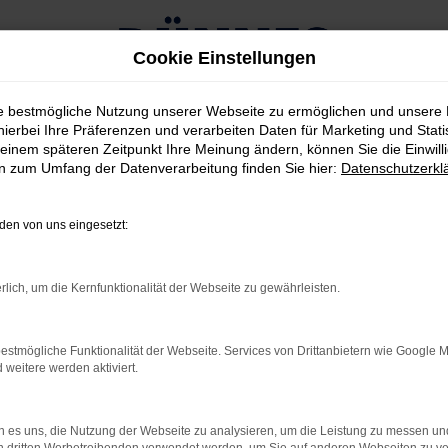
Cookie Einstellungen
ie bestmögliche Nutzung unserer Webseite zu ermöglichen und unsere
hierbei Ihre Präferenzen und verarbeiten Daten für Marketing und Stati
einem späteren Zeitpunkt Ihre Meinung ändern, können Sie die Einwillig
en zum Umfang der Datenverarbeitung finden Sie hier:
Datenschutzerkl
burg kaufen
en von uns eingesetzt:
C20 UNTERWEGS IN REG
rlich, um die Kernfunktionalität der Webseite zu gewährleisten.
mmer wieder gestellt und offen gestanden, kommt es bei der Bea
ilität in Regensburg geeignet ist und gleich in mehrerlei Hinsic
estmögliche Funktionalität der Webseite. Services von Drittanbietern wie Google 
der anderswo: ein Maserati MC20 ist ein Hingucker und weckt gl
eitere werden aktiviert.
alls und unterstreichen die Eignung sowohl für den Stadtverke
 es uns, die Nutzung der Webseite zu analysieren, um die Leistung zu messen u