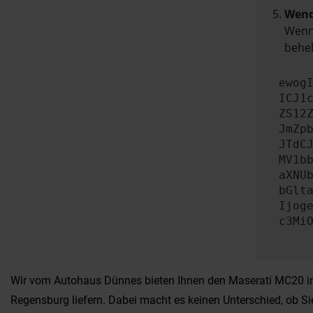
Wend
Wenn 
beheb
ewog
ICJ1
ZS12
JmZp
JTdC
MV1b
aXNU
bGlt
Ijog
c3Mi
Wir vom Autohaus Dünnes bieten Ihnen den Maserati MC20 in u
Regensburg liefern. Dabei macht es keinen Unterschied, ob S