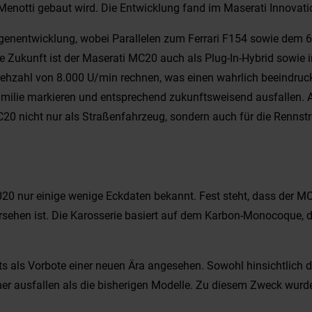
 Menotti gebaut wird. Die Entwicklung fand im Maserati Innovati
Eigenentwicklung, wobei Parallelen zum Ferrari F154 sowie dem
 Zukunft ist der Maserati MC20 auch als Plug-In-Hybrid sowie i
rehzahl von 8.000 U/min rechnen, was einen wahrlich beeindruc
familie markieren und entsprechend zukunftsweisend ausfallen.
MC20 nicht nur als Straßenfahrzeug, sondern auch für die Renn
020 nur einige wenige Eckdaten bekannt. Fest steht, dass der M
ersehen ist. Die Karosserie basiert auf dem Karbon-Monocoque, 
s als Vorbote einer neuen Ära angesehen. Sowohl hinsichtlich de
her ausfallen als die bisherigen Modelle. Zu diesem Zweck wurd