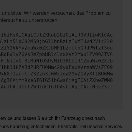
e uns bitte. Wir werden versuchen, das Problem zu
hlersuche zu unterstützen:
yI6IHsKICAgICJtZXRob2QiOiAiR0VUIiwKICAg
mlzLm5ldC92MS9jbGllbnRzLzIxMTUvd2Vic2l0
zZiY2VkYyZmaWx0ZXJbMF1bZmllbGRdPWlzT3du
GRdPW1vZGVsJmZpbHRlclsxXVt2YWx1ZV09JTVC
2FlNjIyNTBiMDNlOSUyMiU3RCU1RCZmaWx0ZXJb
F1bb3JkZXJdPURFU0Mmc29ydFsxXVtmaWVsZF09
WxkXT1wcmljZSZzb3J0WzJdW29yZGVyXT1BU0Mm
iAgICAiYm9keSI6IG51bGwsCiAgICAiZXhwZWN0
iAgICAidGltZW91dCI6IDAsCiAgICAicHJvZ3Jl
vice und lassen Sie sich Ihr Fahrzeug direkt nach
eues Fahrzeug entscheiden. Ebenfalls Teil unseres Services