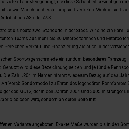
ie vielen Touristen geprägt, die diese Schönheit besichtigen 
il- sowie Maschinenherstellung sind vertreten. Wichtig sind zu
e Autobahnen A3 oder A93.
ibt bis heute zwei Standorte in der Stadt. Wir sind ein Famili
tenten Teams aus mehr als 80 Mitarbeiterinnen und Mitarbeitern
n Bereichen Verkauf und Finanzierung als auch in der Versicher
nischen Sportwagenschmiede ein rundum besonderes Fahrzeug. D
 Genutzt wird diese Bezeichnung seit eh und je für die Rennsport
. Die Zahl „20“ im Namen nimmt wiederum Bezug auf das Jahr 202
Art Vorab-Sondermodell zu Ehren des legendären Rennfahrers Sir
folger des MC12, der in den Jahren 2004 und 2005 in strenger L
rio ablösen wird, sondern an deren Seite tritt.
offenen Variante angeboten. Exakte Maße wurden bis in den Som