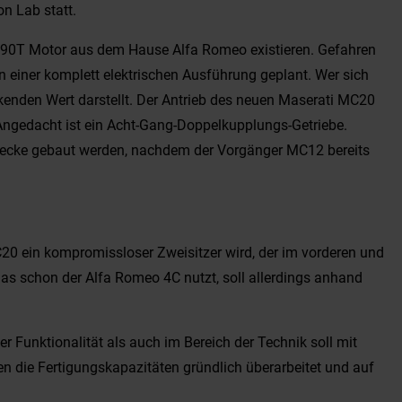
on Lab statt.
 690T Motor aus dem Hause Alfa Romeo existieren. Gefahren
n einer komplett elektrischen Ausführung geplant. Wer sich
kenden Wert darstellt. Der Antrieb des neuen Maserati MC20
 Angedacht ist ein Acht-Gang-Doppelkupplungs-Getriebe.
strecke gebaut werden, nachdem der Vorgänger MC12 bereits
C20 ein kompromissloser Zweisitzer wird, der im vorderen und
das schon der Alfa Romeo 4C nutzt, soll allerdings anhand
r Funktionalität als auch im Bereich der Technik soll mit
en die Fertigungskapazitäten gründlich überarbeitet und auf