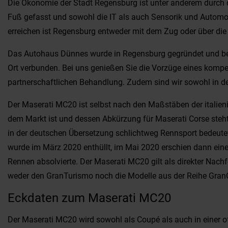
Die Ökonomie der Stadt Regensburg ist unter anderem durch d
Fuß gefasst und sowohl die IT als auch Sensorik und Automob
erreichen ist Regensburg entweder mit dem Zug oder über di
Das Autohaus Dünnes wurde in Regensburg gegründet und betre
Ort verbunden. Bei uns genießen Sie die Vorzüge eines kompe
partnerschaftlichen Behandlung. Zudem sind wir sowohl in de
Der Maserati MC20 ist selbst nach den Maßstäben der italie
dem Markt ist und dessen Abkürzung für Maserati Corse steht.
in der deutschen Übersetzung schlichtweg Rennsport bedeutet
wurde im März 2020 enthüllt, im Mai 2020 erschien dann eine 
Rennen absolvierte. Der Maserati MC20 gilt als direkter Nach
weder den GranTurismo noch die Modelle aus der Reihe GranCab
Eckdaten zum Maserati MC20
Der Maserati MC20 wird sowohl als Coupé als auch in einer 