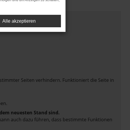
rfolgen und um Anzeigen zu schalten,
Alle akzeptieren
mmter Seiten verhindern. Funktioniert die Seite in
en.
f dem neuesten Stand sind.
rn kann auch dazu führen, dass bestimmte Funktionen