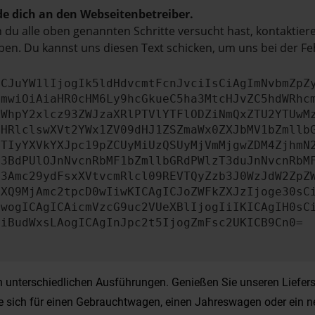
e dich an den Webseitenbetreiber.
du alle oben genannten Schritte versucht hast, kontaktier
en. Du kannst uns diesen Text schicken, um uns bei der Fe
ICJuYW1lIjogIk5ldHdvcmtFcnJvciIsCiAgImNvbmZpZ
cmwiOiAiaHR0cHM6Ly9hcGkueC5ha3MtcHJvZC5hdWRhc
ZWhpY2xlcz93ZWJzaXRlPTVlYTFlODZiNmQxZTU2YTUwM
bHRlclswXVt2YWx1ZV09dHJ1ZSZmaWx0ZXJbMV1bZmllb
JTIyYXVkYXJpc19pZCUyMiUzQSUyMjVmMjgwZDM4ZjhmN
b3BdPUlOJnNvcnRbMF1bZmllbGRdPWlzT3duJnNvcnRbM
b3Amc29ydFsxXVtvcmRlcl09REVTQyZzb3J0WzJdW2ZpZ
aXQ9MjAmc2tpcD0wIiwKICAgICJoZWFkZXJzIjoge30sC
ewogICAgICAicmVzcG9uc2VUeXBlIjogIiIKICAgIH0sC
OiBudWxsLAogICAgInJpc2t5IjogZmFsc2UKICB9Cn0=
nterschiedlichen Ausführungen. Genießen Sie unseren Lieferser
ie sich für einen Gebrauchtwagen, einen Jahreswagen oder ein n