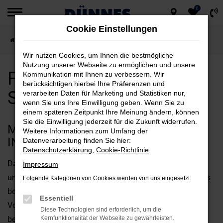
0
Zum
Cookie Einstellungen
Hauptinhalt
Startseite
Schwandorf
Fiat
Fiat Ducato für Schwandorf kaufen
springen
Wir nutzen Cookies, um Ihnen die bestmögliche
Nutzung unserer Webseite zu ermöglichen und unsere
Fiat Ducato für
Kommunikation mit Ihnen zu verbessern. Wir
berücksichtigen hierbei Ihre Präferenzen und
Schwandorf kaufen
verarbeiten Daten für Marketing und Statistiken nur,
wenn Sie uns Ihre Einwilligung geben. Wenn Sie zu
einem späteren Zeitpunkt Ihre Meinung ändern, können
Sie die Einwilligung jederzeit für die Zukunft widerrufen.
MIT DEM FIAT DUCATO UNTERWEGS
Weitere Informationen zum Umfang der
IN SCHWANDORF
Datenverarbeitung finden Sie hier:
Datenschutzerklärung
,
Cookie-Richtlinie
.
Das perfekte Fahrzeug für Schwandorf? Diese Frage wird
Impressum
uns immer wieder gestellt und offen gestanden, kommt es
Folgende Kategorien von Cookies werden von uns eingesetzt:
bei der Beantwortung stark auf Ihre individuellen
Essentiell
Vorstellungen an. Fest steht jedoch, dass der Fiat Ducato
Diese Technologien sind erforderlich, um die
bestens für Ihre Mobilität in Schwandorf geeignet ist und
Kernfunktionalität der Webseite zu gewährleisten.