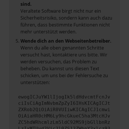
sind.
Veraltete Software birgt nicht nur ein
Sicherheitsrisiko, sondern kann auch dazu
führen, dass bestimmte Funktionen nicht
mehr unterstützt werden.
Wende dich an den Webseitenbetreiber.
Wenn du alle oben genannten Schritte
versucht hast, kontaktiere uns bitte. Wir
werden versuchen, das Problem zu
beheben. Du kannst uns diesen Text
schicken, um uns bei der Fehlersuche zu
unterstützen:
ewogICJuYW1lIjogIk5ldHdvcmtFcnJv
ciIsCiAgImNvbmZpZyI6IHsKICAgICJt
ZXRob2QiOiAiR0VUIiwKICAgICJ1cmwi
OiAiaHR0cHM6Ly9hcGkueC5ha3MtcHJv
ZC5hdWRhcmlzLm5ldC92MS9jbGllbnRz
LzIxMTUvd2Vic2l0ZS12ZWhpY2xlcz93