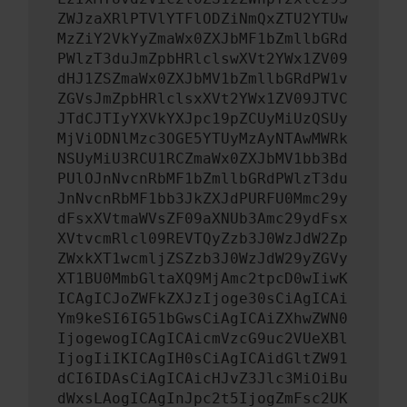
ZWJzaXRlPTVlYTFlODZiNmQxZTU2YTUw
MzZiY2VkYyZmaWx0ZXJbMF1bZmllbGRd
PWlzT3duJmZpbHRlclswXVt2YWx1ZV09
dHJ1ZSZmaWx0ZXJbMV1bZmllbGRdPW1v
ZGVsJmZpbHRlclsxXVt2YWx1ZV09JTVC
JTdCJTIyYXVkYXJpc19pZCUyMiUzQSUy
MjViODNlMzc3OGE5YTUyMzAyNTAwMWRk
NSUyMiU3RCU1RCZmaWx0ZXJbMV1bb3Bd
PUlOJnNvcnRbMF1bZmllbGRdPWlzT3du
JnNvcnRbMF1bb3JkZXJdPURFU0Mmc29y
dFsxXVtmaWVsZF09aXNUb3Amc29ydFsx
XVtvcmRlcl09REVTQyZzb3J0WzJdW2Zp
ZWxkXT1wcmljZSZzb3J0WzJdW29yZGVy
XT1BU0MmbGltaXQ9MjAmc2tpcD0wIiwK
ICAgICJoZWFkZXJzIjoge30sCiAgICAi
Ym9keSI6IG51bGwsCiAgICAiZXhwZWN0
IjogewogICAgICAicmVzcG9uc2VUeXBl
IjogIiIKICAgIH0sCiAgICAidGltZW91
dCI6IDAsCiAgICAicHJvZ3Jlc3MiOiBu
dWxsLAogICAgInJpc2t5IjogZmFsc2UK