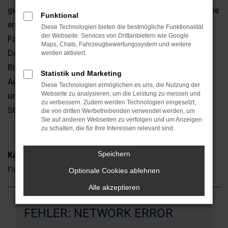
gleich in mehrerlei Hinsicht überzeugt. Da ist zum einen die
Funktional
erstklassige Qualität, da sind aber auch die emotionalen
Diese Technologien bieten die bestmögliche Funktionalität
der Webseite. Services von Drittanbietern wie Google
Faktoren. Ob in Schwandorf oder anderswo: ein Fiat
Maps, Chats, Fahrzeugbewertungssystem und weitere
Ducato ist ein Hingucker und weckt gleich auf den ersten
werden aktiviert.
Blick Sympathien. Die „Hardfacts“ wie Leistung,
Statistik und Marketing
Ausstattung und Verbrauch stimmen natürlich ebenfalls
Diese Technologien ermöglichen es uns, die Nutzung der
Webseite zu analysieren, um die Leistung zu messen und
und unterstreichen die Eignung sowohl für den
zu verbessern. Zudem werden Technologien eingesetzt,
Stadtverkehr als auch für Landstraße und Autobahn.
die von dritten Werbetreibenden verwendet werden, um
Sie auf anderen Webseiten zu verfolgen und um Anzeigen
zu schalten, die für Ihre Interessen relevant sind.
Speichern
Kategorie
Fiat Ducato Gebrauchtwagen Schwandorf
Optionale Cookies ablehnen
Alle akzeptieren
FEHLER: NETWORK ERROR