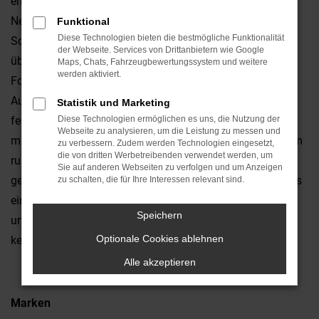
empfehlen wir Ihnen einen Ford Tourneo Custom
Neuwagen und damit die qualitativ beste Mobilität für
Funktional
Diese Technologien bieten die bestmögliche Funktionalität
Schwandorf und Umgebung. Wohlgemerkt: dieses Modell
der Webseite. Services von Drittanbietern wie Google
überzeugt natürlich auch gebraucht, doch nur bei einem
Maps, Chats, Fahrzeugbewertungssystem und weitere
werden aktiviert.
Ford Tourneo Custom Neuwagen können Sie die
Ausstattung nach Lust und Laune auswählen und zudem
Statistik und Marketing
festlegen, welchen Motor und welche Lackierung Sie
Diese Technologien ermöglichen es uns, die Nutzung der
Webseite zu analysieren, um die Leistung zu messen und
möchten. Anders ausgedrückt, fahren Sie fortan mit einem
zu verbessern. Zudem werden Technologien eingesetzt,
die von dritten Werbetreibenden verwendet werden, um
rundum individuellen Fahrzeug durch Schwandorf und
Sie auf anderen Webseiten zu verfolgen und um Anzeigen
gehen auch hinsichtlich der Qualität keinerlei Kompromiss
zu schalten, die für Ihre Interessen relevant sind.
ein. Die Sicherheitssysteme sind auf dem neuesten Stand
Speichern
und auch hinsichtlich der Assistenten brauchen Sie
Optionale Cookies ablehnen
keinerlei Abstriche hinzunehmen.
Alle akzeptieren
Marken