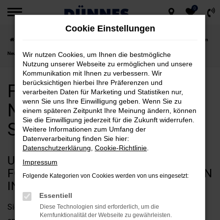
0
Zum
Cookie Einstellungen
Hauptinhalt
Startseite
Schwandorf
Ford
Ford Tourneo Custom
Ford Tourneo Custom
springen
Neuwagen für Schwandorf kaufen
Wir nutzen Cookies, um Ihnen die bestmögliche
Nutzung unserer Webseite zu ermöglichen und unsere
Kommunikation mit Ihnen zu verbessern. Wir
berücksichtigen hierbei Ihre Präferenzen und
Ford Tourneo Custom
verarbeiten Daten für Marketing und Statistiken nur,
wenn Sie uns Ihre Einwilligung geben. Wenn Sie zu
Neuwagen für
einem späteren Zeitpunkt Ihre Meinung ändern, können
Sie die Einwilligung jederzeit für die Zukunft widerrufen.
Schwandorf kaufen
Weitere Informationen zum Umfang der
Datenverarbeitung finden Sie hier:
Datenschutzerklärung
,
Cookie-Richtlinie
.
UNSERE ARGUMENTE FÜR EINEN
Impressum
FORD TOURNEO CUSTOM NEUWAGEN
Folgende Kategorien von Cookies werden von uns eingesetzt:
IN SCHWANDORF
Essentiell
Sie suchen nach Argumenten beim Autokauf? Dann
Diese Technologien sind erforderlich, um die
Kernfunktionalität der Webseite zu gewährleisten.