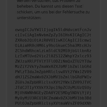
werden versuchen, das Problem zu
beheben. Du kannst uns diesen Text
schicken, um uns bei der Fehlersuche zu
unterstützen:
ewogICJuYW1lIjogIk5ldHdvcmtFcnJv
ciIsCiAgImNvbmZpZyI6IHsKICAgICJt
ZXRob2QiOiAiR0VUIiwKICAgICJ1cmwi
OiAiaHR0cHM6Ly9hcGkueC5ha3MtcHJv
ZC5hdWRhcmlzLm5ldC92MS9jbGllbnRz
LzIxMTUvd2Vic2l0ZS12ZWhpY2xlcz93
ZWJzaXRlPTVlYTFlODZiNmQxZTU2YTUw
MzZiY2VkYyZmaWx0ZXJbMF1bZmllbGRd
PWlzT3duJmZpbHRlclswXVt2YWx1ZV09
dHJ1ZSZmaWx0ZXJbMV1bZmllbGRdPW1v
ZGVsJmZpbHRlclsxXVt2YWx1ZV09JTVC
JTdCJTIyYXVkYXJpc19pZCUyMiUzQSUy
MjVhNWNhNGEyZDA0Y2E5MDg5NDViYjVj
MyUyMiU3RCU1RCZmaWx0ZXJbMV1bb3Bd
PUlOJmZpbHRlclsyXVtmaWVsZF09dXNh