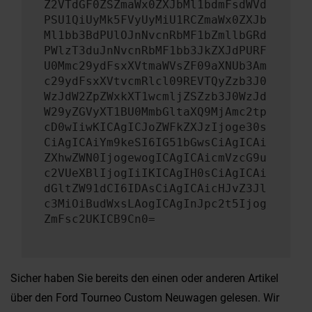
Z2VTdGF0ZSZmaWx0ZXJbMl1bdmFsdWVd
PSU1QiUyMk5FVyUyMiU1RCZmaWx0ZXJb
Ml1bb3BdPUlOJnNvcnRbMF1bZmllbGRd
PWlzT3duJnNvcnRbMF1bb3JkZXJdPURF
U0Mmc29ydFsxXVtmaWVsZF09aXNUb3Am
c29ydFsxXVtvcmRlcl09REVTQyZzb3J0
WzJdW2ZpZWxkXT1wcmljZSZzb3J0WzJd
W29yZGVyXT1BU0MmbGltaXQ9MjAmc2tp
cD0wIiwKICAgICJoZWFkZXJzIjoge30s
CiAgICAiYm9keSI6IG51bGwsCiAgICAi
ZXhwZWN0IjogewogICAgICAicmVzcG9u
c2VUeXBlIjogIiIKICAgIH0sCiAgICAi
dGltZW91dCI6IDAsCiAgICAicHJvZ3Jl
c3MiOiBudWxsLAogICAgInJpc2t5Ijog
ZmFsc2UKICB9Cn0=
Sicher haben Sie bereits den einen oder anderen Artikel
über den Ford Tourneo Custom Neuwagen gelesen. Wir