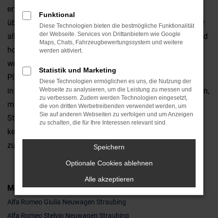
erfahren. Alfa Romeo Neuwagen zeichnen sich durch
Funktional
überragende Technik und viele innovative Details aus. Vor
Diese Technologien bieten die bestmögliche Funktionalität
der Webseite. Services von Drittanbietern wie Google
allem aber steigen Sie in ein Fahrzeug, das formschön und
Maps, Chats, Fahrzeugbewertungssystem und weitere
hoch emotional ist. Fahren in Straubing und Umgebung
werden aktiviert.
werden somit zu einem regelrechten Erlebnis. Der
Statistik und Marketing
Pluspunkt, den nur ein Alfa Romeo Neuwagen liefert, liegt
Diese Technologien ermöglichen es uns, die Nutzung der
in der Individualität Ihres Fahrzeugs. Sie allein entscheiden,
Webseite zu analysieren, um die Leistung zu messen und
zu verbessern. Zudem werden Technologien eingesetzt,
mit welcher Motorisierung oder welcher Lackfarbe Sie in
die von dritten Werbetreibenden verwendet werden, um
Sie auf anderen Webseiten zu verfolgen und um Anzeigen
Straubing durchstarten. Mit unseren Konfigurator ist das
zu schalten, die für Ihre Interessen relevant sind.
kein Problem und gerne stehen wir Ihnen mit Rat und Tat
zur Seite.
Speichern
Optionale Cookies ablehnen
Alle akzeptieren
Modelle
Alfa Romeo Giulia Neuwagen Straubing
Alfa Romeo Stelvio Neuwagen Straubing