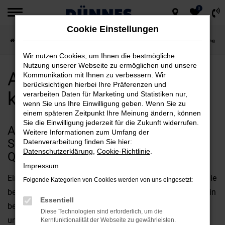
0
Zum
Cookie Einstellungen
Hauptinhalt
Startseite
Straubing
Alfa Romeo
Alfa Romeo Neuwagen kaufen für Straubing
springen
Wir nutzen Cookies, um Ihnen die bestmögliche
Nutzung unserer Webseite zu ermöglichen und unsere
Alfa Romeo Neuwagen
Kommunikation mit Ihnen zu verbessern. Wir
berücksichtigen hierbei Ihre Präferenzen und
kaufen für Straubing
verarbeiten Daten für Marketing und Statistiken nur,
wenn Sie uns Ihre Einwilligung geben. Wenn Sie zu
einem späteren Zeitpunkt Ihre Meinung ändern, können
Sie die Einwilligung jederzeit für die Zukunft widerrufen.
ALFA ROMEO NEUWAGEN FÜR
Weitere Informationen zum Umfang der
STRAUBING – EXZELLENZ IN
Datenverarbeitung finden Sie hier:
Datenschutzerklärung
,
Cookie-Richtlinie
.
QUALITÄT UND AUSSTATTUNG
Impressum
Ein Alfa Romeo Neuwagen für Straubing ist ganz sicher die
Folgende Kategorien von Cookies werden von uns eingesetzt:
beste Wahl, wenn es um Qualität geht. Man braucht nur ein
Essentiell
beliebiges Automagazin oder einen Test aufzuschlagen,
Diese Technologien sind erforderlich, um die
um die Vorzüge der aktuellen Modellgenerationen zu
Kernfunktionalität der Webseite zu gewährleisten.