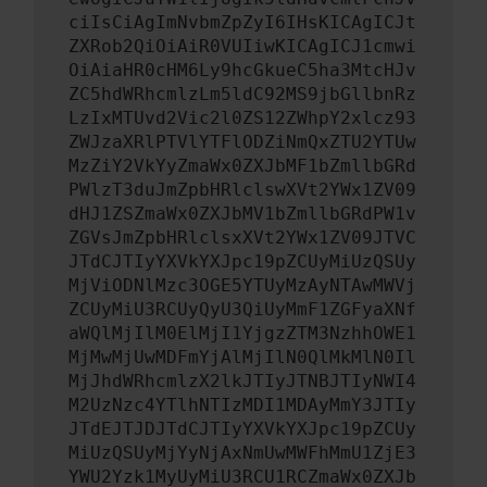
ciIsCiAgImNvbmZpZyI6IHsKICAgICJt
ZXRob2QiOiAiR0VUIiwKICAgICJ1cmwi
OiAiaHR0cHM6Ly9hcGkueC5ha3MtcHJv
ZC5hdWRhcmlzLm5ldC92MS9jbGllbnRz
LzIxMTUvd2Vic2l0ZS12ZWhpY2xlcz93
ZWJzaXRlPTVlYTFlODZiNmQxZTU2YTUw
MzZiY2VkYyZmaWx0ZXJbMF1bZmllbGRd
PWlzT3duJmZpbHRlclswXVt2YWx1ZV09
dHJ1ZSZmaWx0ZXJbMV1bZmllbGRdPW1v
ZGVsJmZpbHRlclsxXVt2YWx1ZV09JTVC
JTdCJTIyYXVkYXJpc19pZCUyMiUzQSUy
MjViODNlMzc3OGE5YTUyMzAyNTAwMWVj
ZCUyMiU3RCUyQyU3QiUyMmF1ZGFyaXNf
aWQlMjIlM0ElMjI1YjgzZTM3NzhhOWE1
MjMwMjUwMDFmYjAlMjIlN0QlMkMlN0Il
MjJhdWRhcmlzX2lkJTIyJTNBJTIyNWI4
M2UzNzc4YTlhNTIzMDI1MDAyMmY3JTIy
JTdEJTJDJTdCJTIyYXVkYXJpc19pZCUy
MiUzQSUyMjYyNjAxNmUwMWFhMmU1ZjE3
YWU2Yzk1MyUyMiU3RCU1RCZmaWx0ZXJb