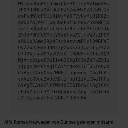
MV1bb3BdPUlOJmZpbHRlclsyXVtmaWVs
ZF09dXNhZ2VTdGF0ZSZmaWx0ZXJbMl1b
dmFsdWVdPSU1QiUyMk5FVyUyMiU1RCZm
aWx0ZXJbMl1bb3BdPUlOJnNvcnRbMF1b
ZmllbGRdPWlzT3duJnNvcnRbMF1bb3Jk
ZXJdPURFU0Mmc29ydFsxXVtmaWVsZF09
aXNUb3Amc29ydFsxXVtvcmRlcl09REVT
QyZzb3J0WzJdW2ZpZWxkXT1wcmljZSZz
b3J0WzJdW29yZGVyXT1BU0MmbGltaXQ9
MjAmc2tpcD0wIiwKICAgICJoZWFkZXJz
Ijoge30sCiAgICAiYm9keSI6IG51bGws
CiAgICAiZXhwZWN0IjogewogICAgICAi
cmVzcG9uc2VUeXBlIjogIiIKICAgIH0s
CiAgICAidGltZW91dCI6IDAsCiAgICAi
cHJvZ3Jlc3MiOiBudWxsLAogICAgInJp
c2t5IjogZmFsc2UKICB9Cn0=
Alfa Romeo Neuwagen von Dünnes gelangen mitsamt