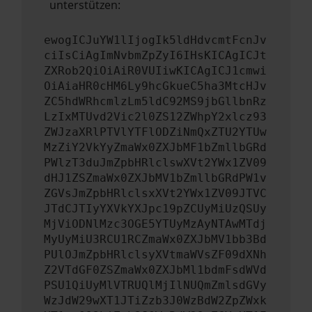
unterstützen:
ewogICJuYW1lIjogIk5ldHdvcmtFcnJv
ciIsCiAgImNvbmZpZyI6IHsKICAgICJt
ZXRob2QiOiAiR0VUIiwKICAgICJ1cmwi
OiAiaHR0cHM6Ly9hcGkueC5ha3MtcHJv
ZC5hdWRhcmlzLm5ldC92MS9jbGllbnRz
LzIxMTUvd2Vic2l0ZS12ZWhpY2xlcz93
ZWJzaXRlPTVlYTFlODZiNmQxZTU2YTUw
MzZiY2VkYyZmaWx0ZXJbMF1bZmllbGRd
PWlzT3duJmZpbHRlclswXVt2YWx1ZV09
dHJ1ZSZmaWx0ZXJbMV1bZmllbGRdPW1v
ZGVsJmZpbHRlclsxXVt2YWx1ZV09JTVC
JTdCJTIyYXVkYXJpc19pZCUyMiUzQSUy
MjViODNlMzc3OGE5YTUyMzAyNTAwMTdj
MyUyMiU3RCU1RCZmaWx0ZXJbMV1bb3Bd
PUlOJmZpbHRlclsyXVtmaWVsZF09dXNh
Z2VTdGF0ZSZmaWx0ZXJbMl1bdmFsdWVd
PSU1QiUyMlVTRUQlMjIlNUQmZmlsdGVy
WzJdW29wXT1JTiZzb3J0WzBdW2ZpZWxk