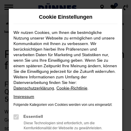
0
Zum
Cookie Einstellungen
Hauptinhalt
Startseite
Straubing
Fiat
Fiat 500
Fiat 500 Gebrauchtwagen für Straubing
springen
kaufen
Wir nutzen Cookies, um Ihnen die bestmögliche
Nutzung unserer Webseite zu ermöglichen und unsere
Kommunikation mit Ihnen zu verbessern. Wir
berücksichtigen hierbei Ihre Präferenzen und
Fiat 500 Gebrauchtwagen
verarbeiten Daten für Marketing und Statistiken nur,
wenn Sie uns Ihre Einwilligung geben. Wenn Sie zu
für Straubing kaufen
einem späteren Zeitpunkt Ihre Meinung ändern, können
Sie die Einwilligung jederzeit für die Zukunft widerrufen.
Weitere Informationen zum Umfang der
FÜR CLEVERSPARER UND
Datenverarbeitung finden Sie hier:
Datenschutzerklärung
,
Cookie-Richtlinie
.
QUALITÄTSFANS IN STRAUBING: FIAT
Impressum
500 GEBRAUCHTWAGEN
Folgende Kategorien von Cookies werden von uns eingesetzt:
Wenn Sie Ihren Autokauf für Straubing allein aus
Essentiell
Gesichtspunkten der Vernunft betrachten, landen Sie
Diese Technologien sind erforderlich, um die
schnell bei einem Fiat 500 Gebrauchtwagen. Der Grund
Kernfunktionalität der Webseite zu gewährleisten.