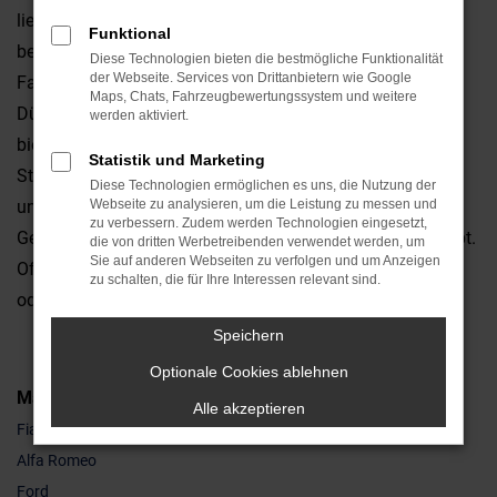
liegt in der exzellenten Qualität dieses Fahrzeugs, das
Funktional
bereits seit vielen Jahren gleichermaßen Kritiker wie
Diese Technologien bieten die bestmögliche Funktionalität
der Webseite. Services von Drittanbietern wie Google
Fahrerinnen und Fahrer überzeugt. Wir vom Autohaus
Maps, Chats, Fahrzeugbewertungssystem und weitere
Dünnes sind Experten für Fiat 500 Gebrauchtwagen und
werden aktiviert.
bieten zudem einen Lieferservice direkt zu Ihnen nach
Statistik und Marketing
Straubing oder in die Umgebung. Die Auswahl ist enorm
Diese Technologien ermöglichen es uns, die Nutzung der
und mit ein wenig Glück finden Sie exakt den Fiat 500
Webseite zu analysieren, um die Leistung zu messen und
zu verbessern. Zudem werden Technologien eingesetzt,
Gebrauchtwagen, der Ihnen bereits seit Jahren vorschwebt.
die von dritten Werbetreibenden verwendet werden, um
Sie auf anderen Webseiten zu verfolgen und um Anzeigen
Oftmals besteht sogar die Möglichkeit, die Motorisierung
zu schalten, die für Ihre Interessen relevant sind.
oder bei der Lackierung eine Auswahl zu treffen.
Speichern
Optionale Cookies ablehnen
Marken
Alle akzeptieren
Fiat
Alfa Romeo
Ford