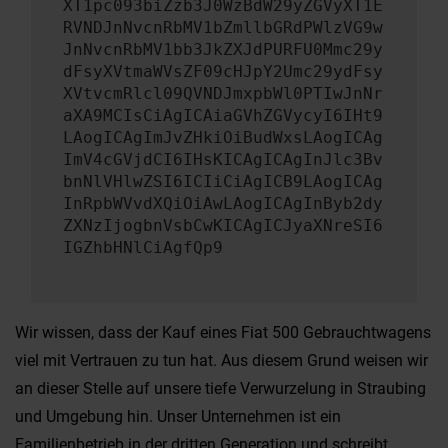
XT1pc093biZzb3J0WzBdW29yZGVyXT1E
RVNDJnNvcnRbMV1bZmllbGRdPWlzVG9w
JnNvcnRbMV1bb3JkZXJdPURFU0Mmc29y
dFsyXVtmaWVsZF09cHJpY2Umc29ydFsy
XVtvcmRlcl09QVNDJmxpbWl0PTIwJnNr
aXA9MCIsCiAgICAiaGVhZGVycyI6IHt9
LAogICAgImJvZHkiOiBudWxsLAogICAg
ImV4cGVjdCI6IHsKICAgICAgInJlc3Bv
bnNlVHlwZSI6ICIiCiAgICB9LAogICAg
InRpbWVvdXQiOiAwLAogICAgInByb2dy
ZXNzIjogbnVsbCwKICAgICJyaXNreSI6
IGZhbHNlCiAgfQp9
Wir wissen, dass der Kauf eines Fiat 500 Gebrauchtwagens
viel mit Vertrauen zu tun hat. Aus diesem Grund weisen wir
an dieser Stelle auf unsere tiefe Verwurzelung in Straubing
und Umgebung hin. Unser Unternehmen ist ein
Familienbetrieb in der dritten Generation und schreibt