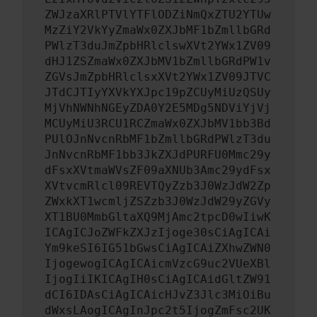
ZWJzaXRlPTVlYTFlODZiNmQxZTU2YTUw
MzZiY2VkYyZmaWx0ZXJbMF1bZmllbGRd
PWlzT3duJmZpbHRlclswXVt2YWx1ZV09
dHJ1ZSZmaWx0ZXJbMV1bZmllbGRdPW1v
ZGVsJmZpbHRlclsxXVt2YWx1ZV09JTVC
JTdCJTIyYXVkYXJpc19pZCUyMiUzQSUy
MjVhNWNhNGEyZDA0Y2E5MDg5NDViYjVj
MCUyMiU3RCU1RCZmaWx0ZXJbMV1bb3Bd
PUlOJnNvcnRbMF1bZmllbGRdPWlzT3du
JnNvcnRbMF1bb3JkZXJdPURFU0Mmc29y
dFsxXVtmaWVsZF09aXNUb3Amc29ydFsx
XVtvcmRlcl09REVTQyZzb3J0WzJdW2Zp
ZWxkXT1wcmljZSZzb3J0WzJdW29yZGVy
XT1BU0MmbGltaXQ9MjAmc2tpcD0wIiwK
ICAgICJoZWFkZXJzIjoge30sCiAgICAi
Ym9keSI6IG51bGwsCiAgICAiZXhwZWN0
IjogewogICAgICAicmVzcG9uc2VUeXBl
IjogIiIKICAgIH0sCiAgICAidGltZW91
dCI6IDAsCiAgICAicHJvZ3Jlc3MiOiBu
dWxsLAogICAgInJpc2t5IjogZmFsc2UK