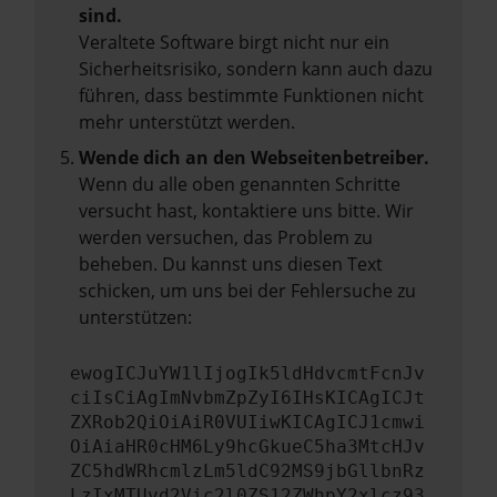
sind.
Veraltete Software birgt nicht nur ein
Sicherheitsrisiko, sondern kann auch dazu
führen, dass bestimmte Funktionen nicht
mehr unterstützt werden.
Wende dich an den Webseitenbetreiber.
Wenn du alle oben genannten Schritte
versucht hast, kontaktiere uns bitte. Wir
werden versuchen, das Problem zu
beheben. Du kannst uns diesen Text
schicken, um uns bei der Fehlersuche zu
unterstützen:
ewogICJuYW1lIjogIk5ldHdvcmtFcnJv
ciIsCiAgImNvbmZpZyI6IHsKICAgICJt
ZXRob2QiOiAiR0VUIiwKICAgICJ1cmwi
OiAiaHR0cHM6Ly9hcGkueC5ha3MtcHJv
ZC5hdWRhcmlzLm5ldC92MS9jbGllbnRz
LzIxMTUvd2Vic2l0ZS12ZWhpY2xlcz93