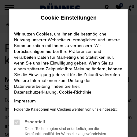
0
Zum
Cookie Einstellungen
Hauptinhalt
Startseite
Straubing
Ford
Ford Edge für Straubing kaufen
springen
Wir nutzen Cookies, um Ihnen die bestmögliche
Nutzung unserer Webseite zu ermöglichen und unsere
Ford Edge für Straubing
Kommunikation mit Ihnen zu verbessern. Wir
berücksichtigen hierbei Ihre Präferenzen und
kaufen
verarbeiten Daten für Marketing und Statistiken nur,
wenn Sie uns Ihre Einwilligung geben. Wenn Sie zu
einem späteren Zeitpunkt Ihre Meinung ändern, können
Sie die Einwilligung jederzeit für die Zukunft widerrufen.
MIT DEM FORD EDGE UNTERWEGS IN
Weitere Informationen zum Umfang der
STRAUBING
Datenverarbeitung finden Sie hier:
Datenschutzerklärung
,
Cookie-Richtlinie
.
Das perfekte Fahrzeug für Straubing? Diese Frage wird uns
Impressum
immer wieder gestellt und offen gestanden, kommt es bei
Folgende Kategorien von Cookies werden von uns eingesetzt:
der Beantwortung stark auf Ihre individuellen Vorstellungen
Essentiell
an. Fest steht jedoch, dass der Ford Edge bestens für Ihre
Diese Technologien sind erforderlich, um die
Mobilität in Straubing geeignet ist und gleich in mehrerlei
Kernfunktionalität der Webseite zu gewährleisten.