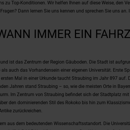
 zu Top-Konditionen. Wir helfen Ihnen auf diese Weise, den Ver
Fragen? Dann lernen Sie uns kennen und sprechen Sie uns an. I
WANN IMMER EIN FAHRZ
und ist das Zentrum der Region Gäuboden. Die Stadt ist aufgrun
als auch das Vorhandensein einer eigenen Universität. Erste Spur
ersten Mal in einer Urkunde taucht Straubing im Jahr 897 auf. D
den Jahren stand Straubing – so, wie die meisten Orte in Bayern
urm. Im Zentrum von Straubing befindet sich der Stadtplatz mit 
 über den dominierenden Stil des Rokoko bis hin zum Klassizis
ntike zurückreichen.
erem aus dem bedeutenden Wissenschaftsstandort. Die Univers