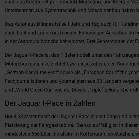
auch das Centrale Agrar-Rohstoff Marketing- und Energie-Netzw
Unternehmen aus Systemtechnik und Maschinenbau haben hier 
Das Autohaus Dünnes ist seit Jahr und Tag auch für Kundinnen
nach Lust und Laune nach neuen Fahrzeugen Ausschau zu halte
in der Automobilbranche beheimatet. Drei Generationen der 
Der Jaguar I-Pace ist das Flüstermodell unter den Fahrzeuge
Motorengeräusch verzichtet bzw. dieses über einen Soundgene
„German Car of the year“ sowie als „European Car of the yea
Fachjournalistinnen und -journalisten aus 23 Ländern vergebe
und „World Green Car“ reichte. Dieses „Triple“ gelang eben
Der Jaguar I-Pace in Zahlen
Nur 4,68 Meter misst der Jaguar I-Pace in der Länge und bie
Platzierung der Fahrgastkabine. Ebenso auffällig ist in diesem
mindestens 656 Liter, die allein im Kofferraum bereitstehen, w