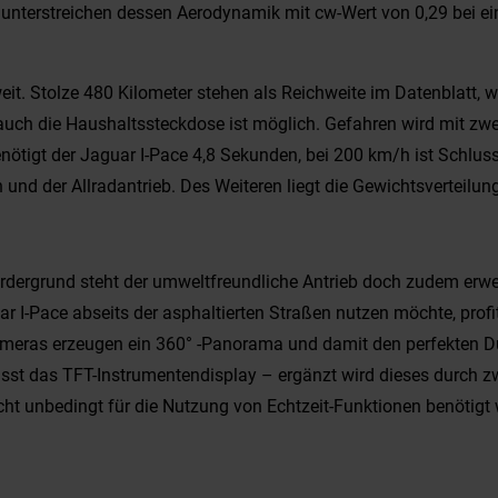
unterstreichen dessen Aerodynamik mit cw-Wert von 0,29 bei ei
it. Stolze 480 Kilometer stehen als Reichweite im Datenblatt, w
auch die Haushaltssteckdose ist möglich. Gefahren wird mit zw
ötigt der Jaguar I-Pace 4,8 Sekunden, bei 200 km/h ist Schluss
d der Allradantrieb. Des Weiteren liegt die Gewichtsverteilung
Vordergrund steht der umweltfreundliche Antrieb doch zudem erwei
ar I-Pace abseits der asphaltierten Straßen nutzen möchte, prof
Kameras erzeugen ein 360° -Panorama und damit den perfekten Du
misst das TFT-Instrumentendisplay – ergänzt wird dieses durch z
 unbedingt für die Nutzung von Echtzeit-Funktionen benötigt 