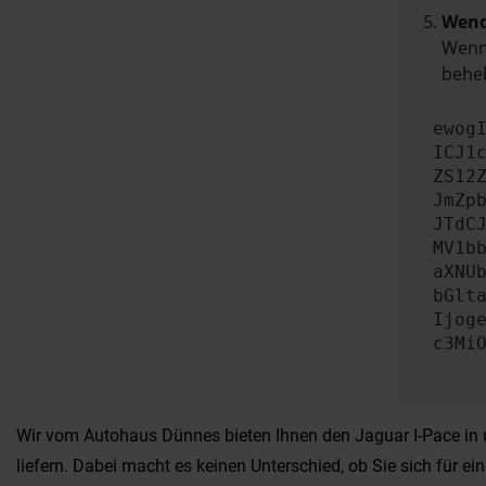
Wend
Wenn 
beheb
ewog
ICJ1
ZS12
JmZp
JTdC
MV1b
aXNU
bGlt
Ijog
c3Mi
Wir vom Autohaus Dünnes bieten Ihnen den Jaguar I-Pace in u
liefern. Dabei macht es keinen Unterschied, ob Sie sich für 