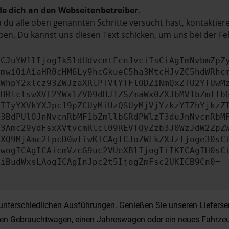
e dich an den Webseitenbetreiber.
du alle oben genannten Schritte versucht hast, kontaktier
en. Du kannst uns diesen Text schicken, um uns bei der Fe
ICJuYW1lIjogIk5ldHdvcmtFcnJvciIsCiAgImNvbmZpZ
cmwiOiAiaHR0cHM6Ly9hcGkueC5ha3MtcHJvZC5hdWRhc
ZWhpY2xlcz93ZWJzaXRlPTVlYTFlODZiNmQxZTU2YTUwM
bHRlclswXVt2YWx1ZV09dHJ1ZSZmaWx0ZXJbMV1bZmllb
JTIyYXVkYXJpc19pZCUyMiUzQSUyMjVjYzkzYTZhYjkzZ
b3BdPUlOJnNvcnRbMF1bZmllbGRdPWlzT3duJnNvcnRbM
b3Amc29ydFsxXVtvcmRlcl09REVTQyZzb3J0WzJdW2ZpZ
aXQ9MjAmc2tpcD0wIiwKICAgICJoZWFkZXJzIjoge30sC
ewogICAgICAicmVzcG9uc2VUeXBlIjogIiIKICAgIH0sC
OiBudWxsLAogICAgInJpc2t5IjogZmFsc2UKICB9Cn0=
nterschiedlichen Ausführungen. Genießen Sie unseren Lieferserv
einen Gebrauchtwagen, einen Jahreswagen oder ein neues Fahrzeu