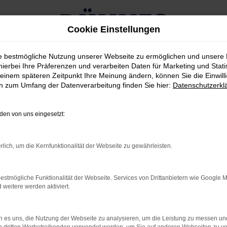
Cookie Einstellungen
ie bestmögliche Nutzung unserer Webseite zu ermöglichen und unsere
hierbei Ihre Präferenzen und verarbeiten Daten für Marketing und Stati
einem späteren Zeitpunkt Ihre Meinung ändern, können Sie die Einwillig
en zum Umfang der Datenverarbeitung finden Sie hier:
Datenschutzerkl
g kaufen
en von uns eingesetzt:
CE UNTERWEGS IN STRA
rlich, um die Kernfunktionalität der Webseite zu gewährleisten.
mer wieder gestellt und offen gestanden, kommt es bei der Beant
 in Straubing geeignet ist und gleich in mehrerlei Hinsicht überz
estmögliche Funktionalität der Webseite. Services von Drittanbietern wie Google 
: ein Jaguar I-Pace ist ein Hingucker und weckt gleich auf den 
eitere werden aktiviert.
nterstreichen die Eignung sowohl für den Stadtverkehr als auc
 es uns, die Nutzung der Webseite zu analysieren, um die Leistung zu messen u