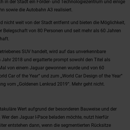
ch in der Stadt ein Förder- und Technologiezentrum und einige
 sowie die Autobahn A3 realisiert.
nicht weit von der Stadt entfernt und bieten die Möglichkeit,
er Belegschaft von 80 Personen und seit mehr als 60 Jahren
haft.
getriebenes SUV handelt, wird auf das unverkennbare
 Jahr 2018 und ergatterte prompt sowohl den Titel als
ten Mal von einem Jaguar gewonnen wurde und von 60
rld Car of the Year“ und zum „World Car Design of the Year“
lung vom „Goldenen Lenkrad 2019“. Mehr geht nicht.
ektakuläre Wert aufgrund der besonderen Bauweise und der
r. Wer den Jaguar I-Pace beladen möchte, nutzt hierfür
 Liter entstehen dann, wenn die segmentierten Rücksitze