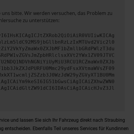
e uns bitte. Wir werden versuchen, das Problem zu
hlersuche zu unterstützen:
yI6IHsKICAgICJtZXRob2QiOiAiR0VUIiwKICAg
mlzLm5ldC92MS9jbGllbnRzLzIxMTUvd2Vic2l0
zZiY2VkYyZmaWx0ZXJbMF1bZmllbGRdPWlzT3du
GRdPW1vZGVsJmZpbHRlclsxXVt2YWx1ZV09JTVC
TU2NDQ1NDVhNGNiYiUyMiU3RCU1RCZmaWx0ZXJb
F1bb3JkZXJdPURFU0Mmc29ydFsxXVtmaWVsZF09
WxkXT1wcmljZSZzb3J0WzJdW29yZGVyXT1BU0Mm
iAgICAiYm9keSI6IG51bGwsCiAgICAiZXhwZWN0
iAgICAidGltZW91dCI6IDAsCiAgICAicHJvZ3Jl
ice und lassen Sie sich Ihr Fahrzeug direkt nach Straubing
g entscheiden. Ebenfalls Teil unseres Services für Kundinnen