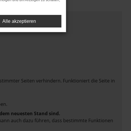
rfolgen und um Anzeigen zu schalten,
Alle akzeptieren
mmter Seiten verhindern. Funktioniert die Seite in
en.
f dem neuesten Stand sind.
rn kann auch dazu führen, dass bestimmte Funktionen