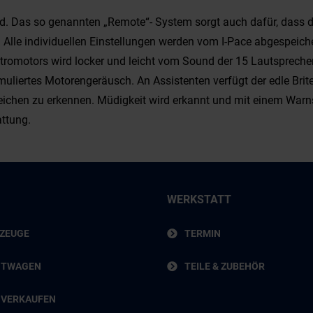
. Das so genannten „Remote“- System sorgt auch dafür, dass di
Alle individuellen Einstellungen werden vom I-Pace abgespeicher
lektromotors wird locker und leicht vom Sound der 15 Lautsprech
imuliertes Motorengeräusch. An Assistenten verfügt der edle Br
ichen zu erkennen. Müdigkeit wird erkannt und mit einem Warns
ttung.
WERKSTATT
RZEUGE
TERMIN
HTWAGEN
TEILE & ZUBEHÖR
 VERKAUFEN