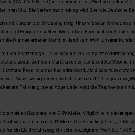
erk (C.A.R.M.E.N. e.V.) ist zu nennen. Des Weiteren befindet si
ihren Sitz. Die Verkehrsanbindung wird über die Deutsche Bahn
 und Kunden aus Straubing tätig. Unsere beiden Standorte sind 
n und Fragen zu stellen. Wir sind ein Familienbetrieb mit ein
Familie Dünnes arbeiten Hand in Hand zum Wohl unserer Kundsc
n mit Raubkatzenlogo. Da es sich um ein komplett elektrisch an
rator erzeugt. Auf dem Markt erschien der luxuriöse Stromer im
r“. Letzterer Preis ist umso beeindruckend, als dieser zum ers
n wird. So ist wenig verwunderlich, dass es 2019 sogar zum „Wo
falls keinem Fahrzeug zuvor. Abgerundet wird die Trophäensamm
tet doch einen Radstand von 2,99 Meter. Möglich wird dieser sp
 Kontext die Breite von 2,01 Meter. Die Höhe liegt bei 1,57 Mete
as für ein Elektrofahrzeug ein sehr vorzeigbarer Wert ist. 1.453