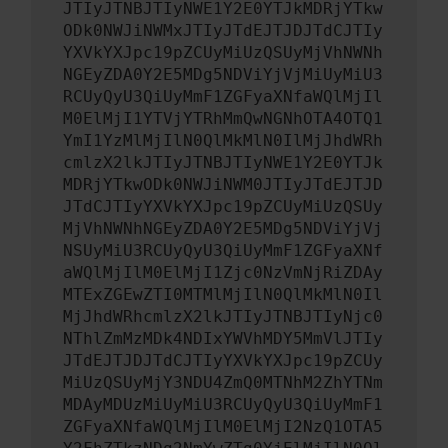
JTIyJTNBJTIyNWE1Y2E0YTJkMDRjYTkw
ODk0NWJiNWMxJTIyJTdEJTJDJTdCJTIy
YXVkYXJpc19pZCUyMiUzQSUyMjVhNWNh
NGEyZDA0Y2E5MDg5NDViYjVjMiUyMiU3
RCUyQyU3QiUyMmF1ZGFyaXNfaWQlMjIl
M0ElMjI1YTVjYTRhMmQwNGNhOTA4OTQ1
YmI1YzMlMjIlN0QlMkMlN0IlMjJhdWRh
cmlzX2lkJTIyJTNBJTIyNWE1Y2E0YTJk
MDRjYTkwODk0NWJiNWM0JTIyJTdEJTJD
JTdCJTIyYXVkYXJpc19pZCUyMiUzQSUy
MjVhNWNhNGEyZDA0Y2E5MDg5NDViYjVj
NSUyMiU3RCUyQyU3QiUyMmF1ZGFyaXNf
aWQlMjIlM0ElMjI1Zjc0NzVmNjRiZDAy
MTExZGEwZTI0MTMlMjIlN0QlMkMlN0Il
MjJhdWRhcmlzX2lkJTIyJTNBJTIyNjc0
NThlZmMzMDk4NDIxYWVhMDY5MmVlJTIy
JTdEJTJDJTdCJTIyYXVkYXJpc19pZCUy
MiUzQSUyMjY3NDU4ZmQ0MTNhM2ZhYTNm
MDAyMDUzMiUyMiU3RCUyQyU3QiUyMmF1
ZGFyaXNfaWQlMjIlM0ElMjI2NzQ1OTA5