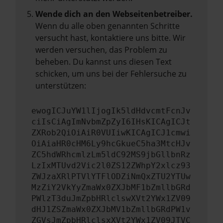
Wende dich an den Webseitenbetreiber.
Wenn du alle oben genannten Schritte
versucht hast, kontaktiere uns bitte. Wir
werden versuchen, das Problem zu
beheben. Du kannst uns diesen Text
schicken, um uns bei der Fehlersuche zu
unterstützen:
ewogICJuYW1lIjogIk5ldHdvcmtFcnJv
ciIsCiAgImNvbmZpZyI6IHsKICAgICJt
ZXRob2QiOiAiR0VUIiwKICAgICJ1cmwi
OiAiaHR0cHM6Ly9hcGkueC5ha3MtcHJv
ZC5hdWRhcmlzLm5ldC92MS9jbGllbnRz
LzIxMTUvd2Vic2l0ZS12ZWhpY2xlcz93
ZWJzaXRlPTVlYTFlODZiNmQxZTU2YTUw
MzZiY2VkYyZmaWx0ZXJbMF1bZmllbGRd
PWlzT3duJmZpbHRlclswXVt2YWx1ZV09
dHJ1ZSZmaWx0ZXJbMV1bZmllbGRdPW1v
ZGVsJmZpbHRlclsxXVt2YWx1ZV09JTVC