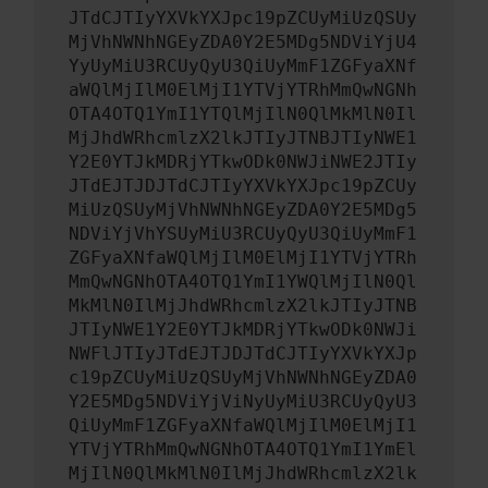
JTdCJTIyYXVkYXJpc19pZCUyMiUzQSUy
MjVhNWNhNGEyZDA0Y2E5MDg5NDViYjU4
YyUyMiU3RCUyQyU3QiUyMmF1ZGFyaXNf
aWQlMjIlM0ElMjI1YTVjYTRhMmQwNGNh
OTA4OTQ1YmI1YTQlMjIlN0QlMkMlN0Il
MjJhdWRhcmlzX2lkJTIyJTNBJTIyNWE1
Y2E0YTJkMDRjYTkwODk0NWJiNWE2JTIy
JTdEJTJDJTdCJTIyYXVkYXJpc19pZCUy
MiUzQSUyMjVhNWNhNGEyZDA0Y2E5MDg5
NDViYjVhYSUyMiU3RCUyQyU3QiUyMmF1
ZGFyaXNfaWQlMjIlM0ElMjI1YTVjYTRh
MmQwNGNhOTA4OTQ1YmI1YWQlMjIlN0Ql
MkMlN0IlMjJhdWRhcmlzX2lkJTIyJTNB
JTIyNWE1Y2E0YTJkMDRjYTkwODk0NWJi
NWFlJTIyJTdEJTJDJTdCJTIyYXVkYXJp
c19pZCUyMiUzQSUyMjVhNWNhNGEyZDA0
Y2E5MDg5NDViYjViNyUyMiU3RCUyQyU3
QiUyMmF1ZGFyaXNfaWQlMjIlM0ElMjI1
YTVjYTRhMmQwNGNhOTA4OTQ1YmI1YmEl
MjIlN0QlMkMlN0IlMjJhdWRhcmlzX2lk