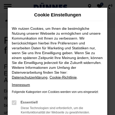
0
Zum
Cookie Einstellungen
Hauptinhalt
Startseite
Weiden
Ford
Ford Neuwagen kaufen für Weiden
springen
Wir nutzen Cookies, um Ihnen die bestmögliche
Nutzung unserer Webseite zu ermöglichen und unsere
Ford Neuwagen kaufen
Kommunikation mit Ihnen zu verbessern. Wir
berücksichtigen hierbei Ihre Präferenzen und
für Weiden
verarbeiten Daten für Marketing und Statistiken nur,
wenn Sie uns Ihre Einwilligung geben. Wenn Sie zu
einem späteren Zeitpunkt Ihre Meinung ändern, können
Sie die Einwilligung jederzeit für die Zukunft widerrufen.
FORD NEUWAGEN FÜR WEIDEN –
Weitere Informationen zum Umfang der
EXZELLENZ IN QUALITÄT UND
Datenverarbeitung finden Sie hier:
Datenschutzerklärung
,
Cookie-Richtlinie
.
AUSSTATTUNG
Impressum
Ein Ford Neuwagen für Weiden ist ganz sicher die beste
Folgende Kategorien von Cookies werden von uns eingesetzt:
Wahl, wenn es um Qualität geht. Man braucht nur ein
Essentiell
beliebiges Automagazin oder einen Test aufzuschlagen,
Diese Technologien sind erforderlich, um die
um die Vorzüge der aktuellen Modellgenerationen zu
Kernfunktionalität der Webseite zu gewährleisten.