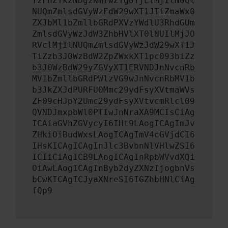
Y2FhZTkzNDg2NmYwZTg0YjElMjIlN0Ql
NUQmZmlsdGVyWzFdW29wXT1JTiZmaWx0
ZXJbMl1bZmllbGRdPXVzYWdlU3RhdGUm
ZmlsdGVyWzJdW3ZhbHVlXT0lNUIlMjJO
RVclMjIlNUQmZmlsdGVyWzJdW29wXT1J
TiZzb3J0WzBdW2ZpZWxkXT1pc093biZz
b3J0WzBdW29yZGVyXT1ERVNDJnNvcnRb
MV1bZmllbGRdPWlzVG9wJnNvcnRbMV1b
b3JkZXJdPURFU0Mmc29ydFsyXVtmaWVs
ZF09cHJpY2Umc29ydFsyXVtvcmRlcl09
QVNDJmxpbWl0PTIwJnNraXA9MCIsCiAg
ICAiaGVhZGVycyI6IHt9LAogICAgImJv
ZHkiOiBudWxsLAogICAgImV4cGVjdCI6
IHsKICAgICAgInJlc3BvbnNlVHlwZSI6
ICIiCiAgICB9LAogICAgInRpbWVvdXQi
OiAwLAogICAgInByb2dyZXNzIjogbnVs
bCwKICAgICJyaXNreSI6IGZhbHNlCiAg
fQp9