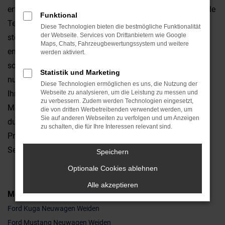
erfahren. Ford Neuwagen zeichnen sich durch überragende
Funktional
Technik und viele innovative Details aus. Vor allem aber
Diese Technologien bieten die bestmögliche Funktionalität
der Webseite. Services von Drittanbietern wie Google
steigen Sie in ein Fahrzeug, das formschön und hoch
Maps, Chats, Fahrzeugbewertungssystem und weitere
emotional ist. Fahren in Weiden und Umgebung werden
werden aktiviert.
somit zu einem regelrechten Erlebnis. Der Pluspunkt, den
Statistik und Marketing
nur ein Ford Neuwagen liefert, liegt in der Individualität
Diese Technologien ermöglichen es uns, die Nutzung der
Ihres Fahrzeugs. Sie allein entscheiden, mit welcher
Webseite zu analysieren, um die Leistung zu messen und
zu verbessern. Zudem werden Technologien eingesetzt,
Motorisierung oder welcher Lackfarbe Sie in Weiden
die von dritten Werbetreibenden verwendet werden, um
Sie auf anderen Webseiten zu verfolgen und um Anzeigen
durchstarten. Mit unseren Konfigurator ist das kein
zu schalten, die für Ihre Interessen relevant sind.
Problem und gerne stehen wir Ihnen mit Rat und Tat zur
Seite.
Speichern
Optionale Cookies ablehnen
Alle akzeptieren
Modelle
Ford Kuga Neuwagen Weiden
Ford Mustang Neuwagen Weiden