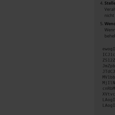
Stell
Veral
nicht
Wend
Wenn 
beheb
ewog
ICJ1
ZS12
JmZp
JTdC
MV1b
MjIl
cnRb
XVtv
LAog
LAog