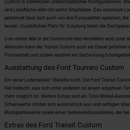
Custom in zahlreichen unterschiedlichen Konfigurationen. Wer
und Ladefläche oder mit sechs Sitzplätzen. Das maximale Lade
gerechnet lässt sich auch von drei Europaletten sprechen, di
lassen. Zusätzlichen Platz für Zuladung bietet der Dachgepäc
Zum ersten Mal in der Geschichte des Herstellers wird unter 
Alternativ kann der Transit Custom auch als Diesel gefahren
Frontantrieb und zudem existiert ein Sechs-Gang-Schaltgetrieb
Ausstattung des Ford Tourneo Custom
Ein reiner Lademeister? Beileibe nicht. Der Ford Transit Custo
hier bedacht, was sich unter anderem an einem adaptiven Te
mehr möglich ist. Weitere Extras sind ein Toter-Winkel-Assist
Scheinwerfer richten sich automatisch aus und verfügen über
Müdigkeitswarner sowie einen Seitenwindassistenten, der bei B
Extras des Ford Transit Custom