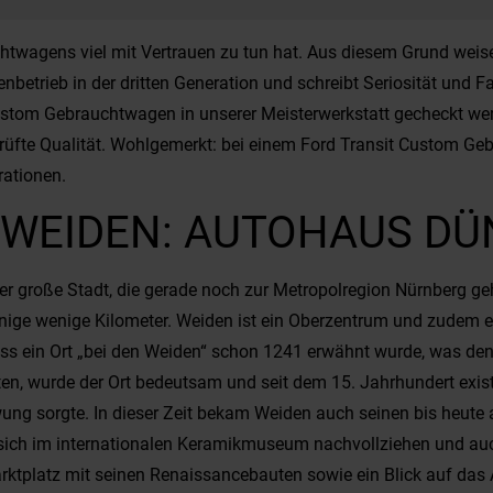
twagens viel mit Vertrauen zu tun hat. Aus diesem Grund weisen
nbetrieb in der dritten Generation und schreibt Seriosität un
Custom Gebrauchtwagen in unserer Meisterwerkstatt gecheckt werd
eprüfte Qualität. Wohlgemerkt: bei einem Ford Transit Custom G
rationen.
 WEIDEN: AUTOHAUS D
er große Stadt, die gerade noch zur Metropolregion Nürnberg g
ige wenige Kilometer. Weiden ist ein Oberzentrum und zudem ein
dass ein Ort „bei den Weiden“ schon 1241 erwähnt wurde, was de
n, wurde der Ort bedeutsam und seit dem 15. Jahrhundert existie
hwung sorgte. In dieser Zeit bekam Weiden auch seinen bis heute
st sich im internationalen Keramikmuseum nachvollziehen und 
ktplatz mit seinen Renaissancebauten sowie ein Blick auf das A