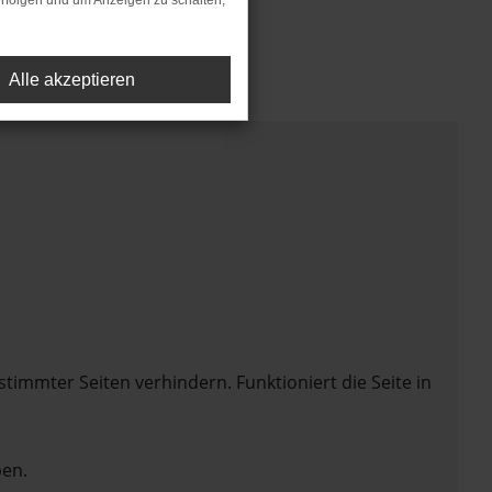
rfolgen und um Anzeigen zu schalten,
Alle akzeptieren
mmter Seiten verhindern. Funktioniert die Seite in
en.