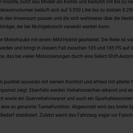
 möchte, nutzt das Modell als Kombi und bestuhlt mit bis zu ne
raumvolumen beläuft sich auf 5.950 Liter bis zu stolzen 8.290 
e in den Innenraum passen und die sich wahlweise über die Heck
kträger, der bei Nichtgebrauch versenkt werden kann.
der Motorhaube mit einem Mild-Hybrid gearbeitet. Die Rede ist v
 werden und bringt in diesem Fall zwischen 105 und 185 PS auf d
e, das bei vielen Motorisierungen durch eine Select-Shift-Autom
m punktet souverän mit seinem Komfort und erfreut mit allerlei f
mpomat zeigt. Ebenfalls werden Verkehrszeichen erkannt und e
ent sowie ein Querverkehrswaner und auch ein Spurhalteassistent
 eine so genannte Tunnelfunktion. Abgerundet wird das breite S
edarf stabilisiert. Zuletzt warnt das Fahrzeug sogar vor Falsch