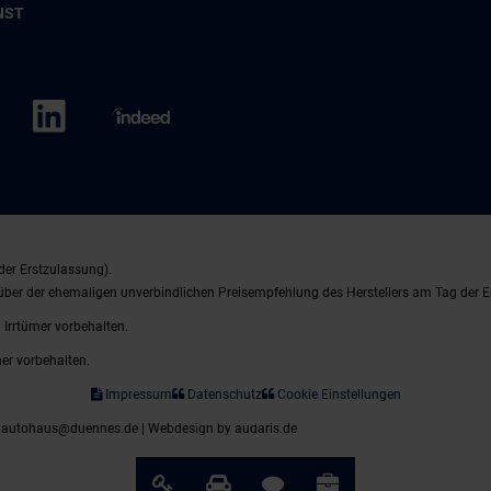
NST
der Erstzulassung).
nüber der ehemaligen unverbindlichen Preisempfehlung des Herstellers am Tag der E
 Irrtümer vorbehalten.
mer vorbehalten.
Impressum
Datenschutz
Cookie Einstellungen
| autohaus@duennes.de |
Webdesign by audaris.de