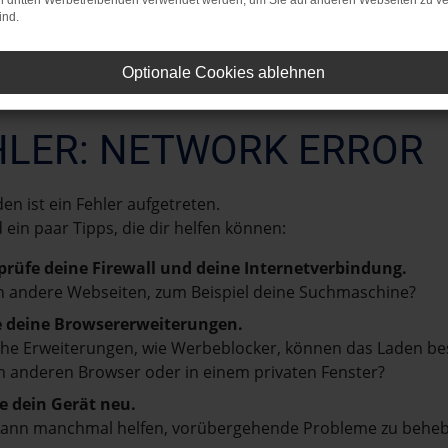
on dritten Werbetreibenden verwendet werden, um Sie auf anderen Webseiten zu ve
ind.
Optionale Cookies ablehnen
HLER: NETWORK ERROR
en ist ein Fehler aufgetreten.
d ein paar Tipps, die dir helfen können:
prüfe deine Firewall und deine Internetverbindung.
 andere Webseiten, zum Beispiel deine Suchmaschine?
e deine Browsererweiterungen.
e Erweiterungen, wie Werbeblocker, können das Laden besti
 anderen Browser oder in einem privaten Fenster?
e dein Gerät neu.
kann manchmal helfen, vorübergehende Probleme zu beheb