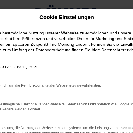
Cookie Einstellungen
ie bestmögliche Nutzung unserer Webseite zu ermöglichen und unsere
agen für Weiden kaufen
hierbei Ihre Präferenzen und verarbeiten Daten für Marketing und Stati
einem späteren Zeitpunkt Ihre Meinung ändern, können Sie die Einwillig
en zum Umfang der Datenverarbeitung finden Sie hier:
Datenschutzerkl
auchtwagen für Weiden kauf
en von uns eingesetzt:
D QUALITÄTSFANS IN WE
WAGEN
rlich, um die Kernfunktionalität der Webseite zu gewährleisten.
estmögliche Funktionalität der Webseite. Services von Drittanbietern wie Google 
n der Vernunft betrachten, landen Sie schnell bei einem Ford T
eitere werden aktiviert.
en Jahren gleichermaßen Kritiker wie Fahrerinnen und Fahrer übe
service direkt zu Ihnen nach Weiden oder in die Umgebung. Die
 es uns, die Nutzung der Webseite zu analysieren, um die Leistung zu messen u
it Jahren vorschwebt. Oftmals besteht sogar die Möglichkeit, d