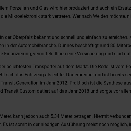
 allem Porzellan und Glas wird hier produziert und auch ein Ersatz
 die Mikroelektronik stark vertreten. Wer nach Weiden möchte, 
n der Oberpfalz bekannt und schnell und einfach zu erreichen. A
 in der Automobilbranche. Dünnes beschäftigt rund 80 Mitarbeit
e Finanzierung, vermitteln Ihnen eine Versicherung und sind natü
ner der beliebtesten Transporter auf dem Markt. Die Rede ist vo
teht sich das Fahrzeug als echter Dauerbrenner und ist bereits s
 Transit-Generation im Jahr 2012. Praktisch ist die Synthese 
d Transit Custom datiert auf das Jahr 2018 und sorgte vor allem
eter, kann jedoch auch 5,34 Meter betragen. Hiermit verbunden i
 Es ist somit in der niedrigen Ausführung meist noch möglich, in