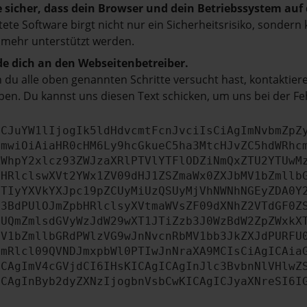
e sicher, dass dein Browser und dein Betriebssystem au
tete Software birgt nicht nur ein Sicherheitsrisiko, sonde
 mehr unterstützt werden.
e dich an den Webseitenbetreiber.
du alle oben genannten Schritte versucht hast, kontaktier
en. Du kannst uns diesen Text schicken, um uns bei der Fe
ICJuYW1lIjogIk5ldHdvcmtFcnJvciIsCiAgImNvbmZpZ
cmwiOiAiaHR0cHM6Ly9hcGkueC5ha3MtcHJvZC5hdWRhc
ZWhpY2xlcz93ZWJzaXRlPTVlYTFlODZiNmQxZTU2YTUwM
bHRlclswXVt2YWx1ZV09dHJ1ZSZmaWx0ZXJbMV1bZmllb
JTIyYXVkYXJpc19pZCUyMiUzQSUyMjVhNWNhNGEyZDA0Y
b3BdPUlOJmZpbHRlclsyXVtmaWVsZF09dXNhZ2VTdGF0Z
NUQmZmlsdGVyWzJdW29wXT1JTiZzb3J0WzBdW2ZpZWxkX
MV1bZmllbGRdPWlzVG9wJnNvcnRbMV1bb3JkZXJdPURFU
cmRlcl09QVNDJmxpbWl0PTIwJnNraXA9MCIsCiAgICAia
ICAgImV4cGVjdCI6IHsKICAgICAgInJlc3BvbnNlVHlwZ
ICAgInByb2dyZXNzIjogbnVsbCwKICAgICJyaXNreSI6I