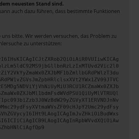
f dem neuesten Stand sind.
rn kann auch dazu führen, dass bestimmte Funktionen
e uns bitte. Wir werden versuchen, das Problem zu
hlersuche zu unterstützen:
yI6IHsKICAgICJtZXRob2QiOiAiR0VUIiwKICAg
mlzLm5ldC92MS9jbGllbnRzLzIxMTUvd2Vic2l0
zZiY2VkYyZmaWx0ZXJbMF1bZmllbGRdPWlzT3du
GRdPW1vZGVsJmZpbHRlclsxXVt2YWx1ZV09JTVC
2E5MDg5NDViYjVhNiUyMiU3RCU1RCZmaWx0ZXJb
SZmaWx0ZXJbMl1bdmFsdWVdPSU1QiUyMlVTRUQl
T1pc093biZzb3J0WzBdW29yZGVyXT1ERVNDJnNv
0Mmc29ydFsyXVtmaWVsZF09cHJpY2Umc29ydFsy
GVhZGVycyI6IHt9LAogICAgImJvZHkiOiBudWxs
SI6ICIiCiAgICB9LAogICAgInRpbWVvdXQiOiAw
GZhbHNlCiAgfQp9