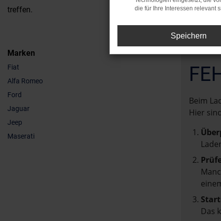
Technologien eingesetzt, die v
treffen.
die für Ihre Interessen relevant s
Speichern
Marken
FE
Fiat
Alfa Romeo
Ford
Beim Lad
Jaguar
Hier sin
Jeep
Über
Maserati
Laden
Prüf
Manch
einem
Start
Das 