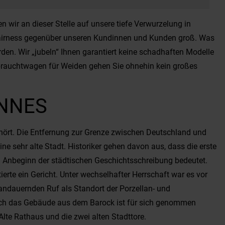
 wir an dieser Stelle auf unsere tiefe Verwurzelung in
d Fairness gegenüber unseren Kundinnen und Kunden groß. Was
en. Wir „jubeln“ Ihnen garantiert keine schadhaften Modelle
ebrauchtwagen für Weiden gehen Sie ohnehin kein großes
ÜNNES
ehört. Die Entfernung zur Grenze zwischen Deutschland und
e sehr alte Stadt. Historiker gehen davon aus, dass die erste
n Anbeginn der städtischen Geschichtsschreibung bedeutet.
rte ein Gericht. Unter wechselhafter Herrschaft war es vor
 andauernden Ruf als Standort der Porzellan- und
auch das Gebäude aus dem Barock ist für sich genommen
lte Rathaus und die zwei alten Stadttore.