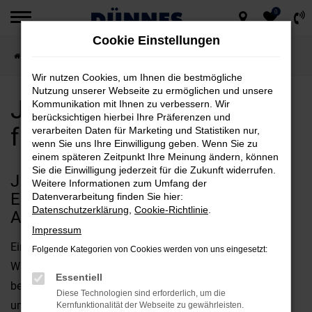
0
Zum
Cookie Einstellungen
Hauptinhalt
Startseite
Weiden
Jeep
Jeep Neuwagen kaufen für Weiden
springen
Wir nutzen Cookies, um Ihnen die bestmögliche
Nutzung unserer Webseite zu ermöglichen und unsere
Jeep Neuwagen kaufen
Kommunikation mit Ihnen zu verbessern. Wir
berücksichtigen hierbei Ihre Präferenzen und
für Weiden
verarbeiten Daten für Marketing und Statistiken nur,
wenn Sie uns Ihre Einwilligung geben. Wenn Sie zu
einem späteren Zeitpunkt Ihre Meinung ändern, können
Sie die Einwilligung jederzeit für die Zukunft widerrufen.
JEEP NEUWAGEN FÜR WEIDEN –
Weitere Informationen zum Umfang der
EXZELLENZ IN QUALITÄT UND
Datenverarbeitung finden Sie hier:
Datenschutzerklärung
,
Cookie-Richtlinie
.
AUSSTATTUNG
Impressum
Ein Jeep Neuwagen für Weiden ist ganz sicher die beste
Folgende Kategorien von Cookies werden von uns eingesetzt:
Wahl, wenn es um Qualität geht. Man braucht nur ein
Essentiell
beliebiges Automagazin oder einen Test aufzuschlagen,
Diese Technologien sind erforderlich, um die
um die Vorzüge der aktuellen Modellgenerationen zu
Kernfunktionalität der Webseite zu gewährleisten.