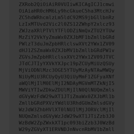
ZXRob2QiOiAiR0VUIiwKICAgICJ1cmwi
OiAiaHR0cHM6Ly9hcGkueC5ha3MtcHJv
ZC5hdWRhcmlzLm5ldC92MS9jbGllbnRz
LzIxMTUvd2Vic2l0ZS12ZWhpY2xlcz93
ZWJzaXRlPTVlYTFlODZiNmQxZTU2YTUw
MzZiY2VkYyZmaWx0ZXJbMF1bZmllbGRd
PWlzT3duJmZpbHRlclswXVt2YWx1ZV09
dHJ1ZSZmaWx0ZXJbMV1bZmllbGRdPW1v
ZGVsJmZpbHRlclsxXVt2YWx1ZV09JTVC
JTdCJTIyYXVkYXJpc19pZCUyMiUzQSUy
MjViODNlMzc3OGE5YTUyMzAyNTAwMWQy
NiUyMiU3RCUyQyU3QiUyMmF1ZGFyaXNf
aWQlMjIlM0ElMjI2NDAyMGVmMTZkNjI5
MWViYTIwZDkwZDUlMjIlN0QlNUQmZmls
dGVyWzFdW29wXT1JTiZmaWx0ZXJbMl1b
ZmllbGRdPXVzYWdlU3RhdGUmZmlsdGVy
WzJdW3ZhbHVlXT0lNUIlMjJORVclMjIl
NUQmZmlsdGVyWzJdW29wXT1JTiZzb3J0
WzBdW2ZpZWxkXT1pc093biZzb3J0WzBd
W29yZGVyXT1ERVNDJnNvcnRbMV1bZmll