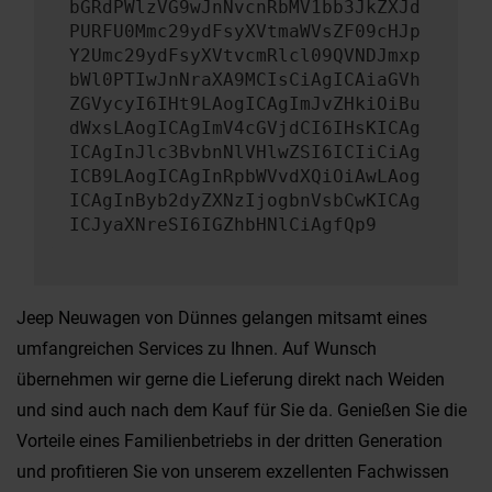
bGRdPWlzVG9wJnNvcnRbMV1bb3JkZXJd
PURFU0Mmc29ydFsyXVtmaWVsZF09cHJp
Y2Umc29ydFsyXVtvcmRlcl09QVNDJmxp
bWl0PTIwJnNraXA9MCIsCiAgICAiaGVh
ZGVycyI6IHt9LAogICAgImJvZHkiOiBu
dWxsLAogICAgImV4cGVjdCI6IHsKICAg
ICAgInJlc3BvbnNlVHlwZSI6ICIiCiAg
ICB9LAogICAgInRpbWVvdXQiOiAwLAog
ICAgInByb2dyZXNzIjogbnVsbCwKICAg
ICJyaXNreSI6IGZhbHNlCiAgfQp9
Jeep Neuwagen von Dünnes gelangen mitsamt eines
umfangreichen Services zu Ihnen. Auf Wunsch
übernehmen wir gerne die Lieferung direkt nach Weiden
und sind auch nach dem Kauf für Sie da. Genießen Sie die
Vorteile eines Familienbetriebs in der dritten Generation
und profitieren Sie von unserem exzellenten Fachwissen