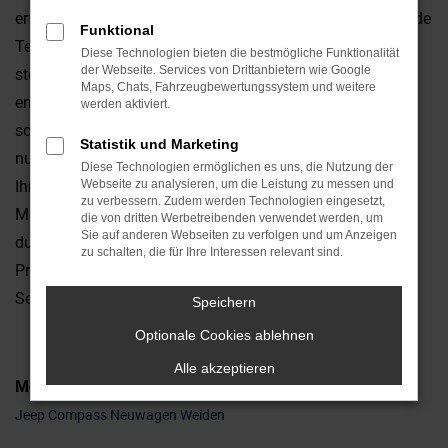
erfahren. Jeep Neuwagen zeichnen sich durch überragende
Funktional
Technik und viele innovative Details aus. Vor allem aber
Diese Technologien bieten die bestmögliche Funktionalität
der Webseite. Services von Drittanbietern wie Google
steigen Sie in ein Fahrzeug, das formschön und hoch
Maps, Chats, Fahrzeugbewertungssystem und weitere
emotional ist. Fahren in Weiden und Umgebung werden
werden aktiviert.
somit zu einem regelrechten Erlebnis. Der Pluspunkt, den
Statistik und Marketing
nur ein Jeep Neuwagen liefert, liegt in der Individualität
Diese Technologien ermöglichen es uns, die Nutzung der
Ihres Fahrzeugs. Sie allein entscheiden, mit welcher
Webseite zu analysieren, um die Leistung zu messen und
zu verbessern. Zudem werden Technologien eingesetzt,
Motorisierung oder welcher Lackfarbe Sie in Weiden
die von dritten Werbetreibenden verwendet werden, um
Sie auf anderen Webseiten zu verfolgen und um Anzeigen
durchstarten. Mit unseren Konfigurator ist das kein
zu schalten, die für Ihre Interessen relevant sind.
Problem und gerne stehen wir Ihnen mit Rat und Tat zur
Seite.
Speichern
Optionale Cookies ablehnen
Alle akzeptieren
Modelle
Jeep Compass Neuwagen Weiden