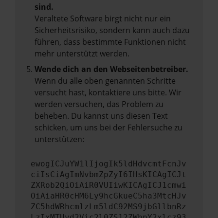
sind.
Veraltete Software birgt nicht nur ein
Sicherheitsrisiko, sondern kann auch dazu
führen, dass bestimmte Funktionen nicht
mehr unterstützt werden.
Wende dich an den Webseitenbetreiber.
Wenn du alle oben genannten Schritte
versucht hast, kontaktiere uns bitte. Wir
werden versuchen, das Problem zu
beheben. Du kannst uns diesen Text
schicken, um uns bei der Fehlersuche zu
unterstützen:
ewogICJuYW1lIjogIk5ldHdvcmtFcnJv
ciIsCiAgImNvbmZpZyI6IHsKICAgICJt
ZXRob2QiOiAiR0VUIiwKICAgICJ1cmwi
OiAiaHR0cHM6Ly9hcGkueC5ha3MtcHJv
ZC5hdWRhcmlzLm5ldC92MS9jbGllbnRz
LzIxMTUvd2Vic2l0ZS12ZWhpY2xlcz93