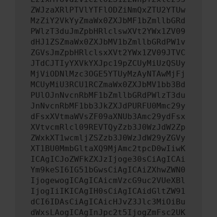
ZWJzaXRlPTVlYTFlODZiNmQxZTU2YTUw
MzZiY2VkYyZmaWx0ZXJbMF1bZmllbGRd
PWlzT3duJmZpbHRlclswXVt2YWx1ZV09
dHJ1ZSZmaWx0ZXJbMV1bZmllbGRdPW1v
ZGVsJmZpbHRlclsxXVt2YWx1ZV09JTVC
JTdCJTIyYXVkYXJpc19pZCUyMiUzQSUy
MjViODNlMzc3OGE5YTUyMzAyNTAwMjFj
MCUyMiU3RCU1RCZmaWx0ZXJbMV1bb3Bd
PUlOJnNvcnRbMF1bZmllbGRdPWlzT3du
JnNvcnRbMF1bb3JkZXJdPURFU0Mmc29y
dFsxXVtmaWVsZF09aXNUb3Amc29ydFsx
XVtvcmRlcl09REVTQyZzb3J0WzJdW2Zp
ZWxkXT1wcmljZSZzb3J0WzJdW29yZGVy
XT1BU0MmbGltaXQ9MjAmc2tpcD0wIiwK
ICAgICJoZWFkZXJzIjoge30sCiAgICAi
Ym9keSI6IG51bGwsCiAgICAiZXhwZWN0
IjogewogICAgICAicmVzcG9uc2VUeXBl
IjogIiIKICAgIH0sCiAgICAidGltZW91
dCI6IDAsCiAgICAicHJvZ3Jlc3MiOiBu
dWxsLAogICAgInJpc2t5IjogZmFsc2UK