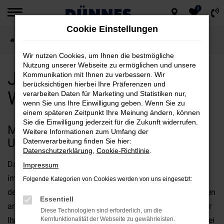
0
Zum
Cookie Einstellungen
Hauptinhalt
Startseite
Weiden
Jeep
Jeep Renegade für Weiden kaufen
springen
Wir nutzen Cookies, um Ihnen die bestmögliche
Nutzung unserer Webseite zu ermöglichen und unsere
Jeep Renegade für
Kommunikation mit Ihnen zu verbessern. Wir
berücksichtigen hierbei Ihre Präferenzen und
Weiden kaufen
verarbeiten Daten für Marketing und Statistiken nur,
wenn Sie uns Ihre Einwilligung geben. Wenn Sie zu
einem späteren Zeitpunkt Ihre Meinung ändern, können
Sie die Einwilligung jederzeit für die Zukunft widerrufen.
MIT DEM JEEP RENEGADE
Weitere Informationen zum Umfang der
UNTERWEGS IN WEIDEN
Datenverarbeitung finden Sie hier:
Datenschutzerklärung
,
Cookie-Richtlinie
.
Das perfekte Fahrzeug für Weiden? Diese Frage wird uns
Impressum
immer wieder gestellt und offen gestanden, kommt es bei
Folgende Kategorien von Cookies werden von uns eingesetzt:
der Beantwortung stark auf Ihre individuellen Vorstellungen
Essentiell
an. Fest steht jedoch, dass der Jeep Renegade bestens für
Diese Technologien sind erforderlich, um die
Ihre Mobilität in Weiden geeignet ist und gleich in mehrerlei
Kernfunktionalität der Webseite zu gewährleisten.