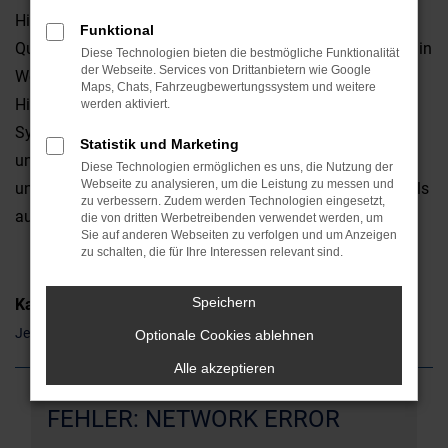
Hinsicht überzeugt. Da ist zum einen die erstklassige
Funktional
Qualität, da sind aber auch die emotionalen Faktoren. Ob in
Diese Technologien bieten die bestmögliche Funktionalität
der Webseite. Services von Drittanbietern wie Google
Weiden oder anderswo: ein Jeep Renegade ist ein
Maps, Chats, Fahrzeugbewertungssystem und weitere
Hingucker und weckt gleich auf den ersten Blick
werden aktiviert.
Sympathien. Die „Hardfacts“ wie Leistung, Ausstattung
Statistik und Marketing
und Verbrauch stimmen natürlich ebenfalls und
Diese Technologien ermöglichen es uns, die Nutzung der
Webseite zu analysieren, um die Leistung zu messen und
unterstreichen die Eignung sowohl für den Stadtverkehr als
zu verbessern. Zudem werden Technologien eingesetzt,
auch für Landstraße und Autobahn.
die von dritten Werbetreibenden verwendet werden, um
Sie auf anderen Webseiten zu verfolgen und um Anzeigen
zu schalten, die für Ihre Interessen relevant sind.
Speichern
Kategorie
Jeep Renegade Gebrauchtwagen Weiden
Optionale Cookies ablehnen
Alle akzeptieren
FEHLER: NETWORK ERROR