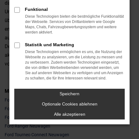
darf es sein? Welche Extras sind unbedingt erforderlich?
Funktional
Und wo dürfen wir Ihnen eventuell mit einem
Diese Technologien bieten die bestmögliche Funktionalität
überzeugenden Paketpreis für Ihren Ford Neuwagen
der Webseite. Services von Drittanbietern wie Google
Maps, Chats, Fahrzeugbewertungssystem und weitere
entgegen kommen? Wir sind für Sie da und geben Ihnen
werden aktiviert.
auch Tipps hinsichtlich Lackierung und all der anderen
Statistik und Marketing
Details. Beachten Sie dabei, dass Ford Neuwagen in der
Diese Technologien ermöglichen es uns, die Nutzung der
aktuellen Generation natürlich auch in puncto Sicherheit
Webseite zu analysieren, um die Leistung zu messen und
zu verbessern. Zudem werden Technologien eingesetzt,
voll und ganz auf Höhe der Zeit sind.
die von dritten Werbetreibenden verwendet werden, um
Sie auf anderen Webseiten zu verfolgen und um Anzeigen
zu schalten, die für Ihre Interessen relevant sind.
Modelle
Speichern
Ford Kuga Neuwagen
Optionale Cookies ablehnen
Ford Mustang Neuwagen
Alle akzeptieren
Ford Puma Neuwagen
Ford Ranger Neuwagen
Ford Tourneo Connect Neuwagen