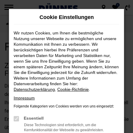
0
Zum
Cookie Einstellungen
Hauptinhalt
Startseite
Ford
Ford Neuwagen kaufen
springen
Wir nutzen Cookies, um Ihnen die bestmögliche
Nutzung unserer Webseite zu ermöglichen und unsere
Ford Neuwagen kaufen
Kommunikation mit Ihnen zu verbessern. Wir
berücksichtigen hierbei Ihre Präferenzen und
verarbeiten Daten für Marketing und Statistiken nur,
wenn Sie uns Ihre Einwilligung geben. Wenn Sie zu
ZAHLREICHE GRÜNDE FÜR EINEN
einem späteren Zeitpunkt Ihre Meinung ändern, können
FORD NEUWAGEN
Sie die Einwilligung jederzeit für die Zukunft widerrufen.
Weitere Informationen zum Umfang der
Datenverarbeitung finden Sie hier:
Die Vielfalt im Autohaus Dünnes zeigt sich vor allem bei
Datenschutzerklärung
,
Cookie-Richtlinie
.
den Ford Neuwagen. Bei uns erhalten Sie die Möglichkeit,
Impressum
Ihr Fahrzeug von Grund auf zu konfigurieren und individuell
Folgende Kategorien von Cookies werden von uns eingesetzt:
festzulegen. Gerne stehen wir Ihnen in der
Essentiell
Entscheidungsphase Rede und Antwort und informieren Sie
Diese Technologien sind erforderlich, um die
über die vielfältigen Möglichkeiten. Welche Motorisierung
Kernfunktionalität der Webseite zu gewährleisten.