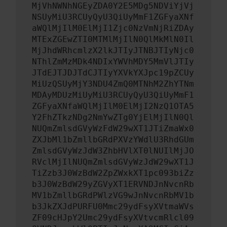
MjVhNWNhNGEyZDA0Y2E5MDg5NDViYjVj
NSUyMiU3RCUyQyU3QiUyMmF1ZGFyaXNf
aWQlMjIlM0ElMjI1Zjc0NzVmNjRiZDAy
MTExZGEwZTI0MTMlMjIlN0QlMkMlN0Il
MjJhdWRhcmlzX2lkJTIyJTNBJTIyNjc0
NThlZmMzMDk4NDIxYWVhMDY5MmVlJTIy
JTdEJTJDJTdCJTIyYXVkYXJpc19pZCUy
MiUzQSUyMjY3NDU4ZmQ0MTNhM2ZhYTNm
MDAyMDUzMiUyMiU3RCUyQyU3QiUyMmF1
ZGFyaXNfaWQlMjIlM0ElMjI2NzQ1OTA5
Y2FhZTkzNDg2NmYwZTg0YjElMjIlN0Ql
NUQmZmlsdGVyWzFdW29wXT1JTiZmaWx0
ZXJbMl1bZmllbGRdPXVzYWdlU3RhdGUm
ZmlsdGVyWzJdW3ZhbHVlXT0lNUIlMjJO
RVclMjIlNUQmZmlsdGVyWzJdW29wXT1J
TiZzb3J0WzBdW2ZpZWxkXT1pc093biZz
b3J0WzBdW29yZGVyXT1ERVNDJnNvcnRb
MV1bZmllbGRdPWlzVG9wJnNvcnRbMV1b
b3JkZXJdPURFU0Mmc29ydFsyXVtmaWVs
ZF09cHJpY2Umc29ydFsyXVtvcmRlcl09