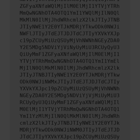
ZGFyaXNfaWQlMjIlM0ElMjI1YTVjYTRh
MmQwNGNhOTA4OTQ1YmI1YWQlMjIlN0Ql
MkMlN0IlMjJhdWRhcmlzX2lkJTIyJTNB
JTIyNWE1Y2E0YTJkMDRjYTkwODk0NWJi
NWFlJTIyJTdEJTJDJTdCJTIyYXVkYXJp
c19pZCUyMiUzQSUyMjVhNWNhNGEyZDA0
Y2E5MDg5NDViYjViNyUyMiU3RCUyQyU3
QiUyMmF1ZGFyaXNfaWQlMjIlM0ElMjI1
YTVjYTRhMmQwNGNhOTA4OTQ1YmI1YmEl
MjIlN0QlMkMlN0IlMjJhdWRhcmlzX2lk
JTIyJTNBJTIyNWE1Y2E0YTJkMDRjYTkw
ODk0NWJiNWMxJTIyJTdEJTJDJTdCJTIy
YXVkYXJpc19pZCUyMiUzQSUyMjVhNWNh
NGEyZDA0Y2E5MDg5NDViYjVjMiUyMiU3
RCUyQyU3QiUyMmF1ZGFyaXNfaWQlMjIl
M0ElMjI1YTVjYTRhMmQwNGNhOTA4OTQ1
YmI1YzMlMjIlN0QlMkMlN0IlMjJhdWRh
cmlzX2lkJTIyJTNBJTIyNWE1Y2E0YTJk
MDRjYTkwODk0NWJiNWM0JTIyJTdEJTJD
JTdCJTIyYXVkYXJpc19pZCUyMiUzQSUy