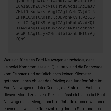
QVNDJmxpbWl0PTIwJnNraXA9MCIsCiAg
ICAiaGVhZGVycyI6IHt9LAogICAgImJv
ZHkiOiBudWxsLAogICAgImV4cGVjdCI6
IHsKICAgICAgInJlc3BvbnNlVHlwZSI6
ICIiCiAgICB9LAogICAgInRpbWVvdXQi
OiAwLAogICAgInByb2dyZXNzIjogbnVs
bCwKICAgICJyaXNreSI6IGZhbHNlCiAg
fQp9
Wer sich für einen Ford Neuwagen entscheidet, geht
keinerlei Kompromisse ein. Qualitativ sind die Fahrzeuge
vom Feinsten und natürlich noch keinen Kilometer
gefahren. Ihnen obliegt das Privileg der Jungfernfahrt im
Ford Neuwagen und der Genuss, als Erste oder Erster in
diesem Modell zu sitzen. Preislich lässt sich auch bei Ford
Neuwagen eine Menge machen. Rabatte räumen wir Ihnen
ebenso ein wie eine Ratenzahlung. Indem Sie monatlich