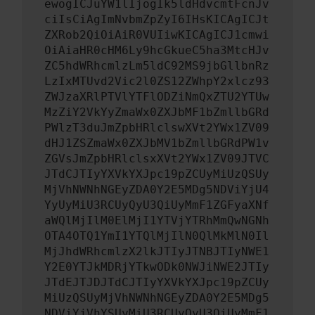
ewogICJuYW1lIjogIk5ldHdvcmtFcnJv
ciIsCiAgImNvbmZpZyI6IHsKICAgICJt
ZXRob2QiOiAiR0VUIiwKICAgICJ1cmwi
OiAiaHR0cHM6Ly9hcGkueC5ha3MtcHJv
ZC5hdWRhcmlzLm5ldC92MS9jbGllbnRz
LzIxMTUvd2Vic2l0ZS12ZWhpY2xlcz93
ZWJzaXRlPTVlYTFlODZiNmQxZTU2YTUw
MzZiY2VkYyZmaWx0ZXJbMF1bZmllbGRd
PWlzT3duJmZpbHRlclswXVt2YWx1ZV09
dHJ1ZSZmaWx0ZXJbMV1bZmllbGRdPW1v
ZGVsJmZpbHRlclsxXVt2YWx1ZV09JTVC
JTdCJTIyYXVkYXJpc19pZCUyMiUzQSUy
MjVhNWNhNGEyZDA0Y2E5MDg5NDViYjU4
YyUyMiU3RCUyQyU3QiUyMmF1ZGFyaXNf
aWQlMjIlM0ElMjI1YTVjYTRhMmQwNGNh
OTA4OTQ1YmI1YTQlMjIlN0QlMkMlN0Il
MjJhdWRhcmlzX2lkJTIyJTNBJTIyNWE1
Y2E0YTJkMDRjYTkwODk0NWJiNWE2JTIy
JTdEJTJDJTdCJTIyYXVkYXJpc19pZCUy
MiUzQSUyMjVhNWNhNGEyZDA0Y2E5MDg5
NDViYjVhYSUyMiU3RCUyQyU3QiUyMmF1