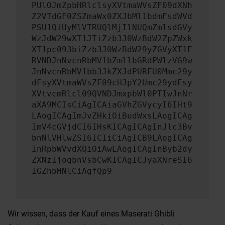
PUlOJmZpbHRlclsyXVtmaWVsZF09dXNh
Z2VTdGF0ZSZmaWx0ZXJbMl1bdmFsdWVd
PSU1QiUyMlVTRUQlMjIlNUQmZmlsdGVy
WzJdW29wXT1JTiZzb3J0WzBdW2ZpZWxk
XT1pc093biZzb3J0WzBdW29yZGVyXT1E
RVNDJnNvcnRbMV1bZmllbGRdPWlzVG9w
JnNvcnRbMV1bb3JkZXJdPURFU0Mmc29y
dFsyXVtmaWVsZF09cHJpY2Umc29ydFsy
XVtvcmRlcl09QVNDJmxpbWl0PTIwJnNr
aXA9MCIsCiAgICAiaGVhZGVycyI6IHt9
LAogICAgImJvZHkiOiBudWxsLAogICAg
ImV4cGVjdCI6IHsKICAgICAgInJlc3Bv
bnNlVHlwZSI6ICIiCiAgICB9LAogICAg
InRpbWVvdXQiOiAwLAogICAgInByb2dy
ZXNzIjogbnVsbCwKICAgICJyaXNreSI6
IGZhbHNlCiAgfQp9
Wir wissen, dass der Kauf eines Maserati Ghibli