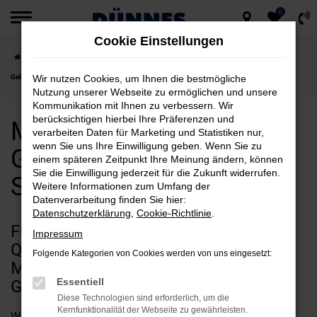
0
Zum
Cookie Einstellungen
Hauptinhalt
Startseite
Straubing
Maserati
Maserati Ghibli
Maserati Ghibli
springen
Gebrauchtwagen für Straubing kaufen
Wir nutzen Cookies, um Ihnen die bestmögliche
Nutzung unserer Webseite zu ermöglichen und unsere
Kommunikation mit Ihnen zu verbessern. Wir
berücksichtigen hierbei Ihre Präferenzen und
Maserati Ghibli
verarbeiten Daten für Marketing und Statistiken nur,
wenn Sie uns Ihre Einwilligung geben. Wenn Sie zu
Gebrauchtwagen für
einem späteren Zeitpunkt Ihre Meinung ändern, können
Sie die Einwilligung jederzeit für die Zukunft widerrufen.
Straubing kaufen
Weitere Informationen zum Umfang der
Datenverarbeitung finden Sie hier:
Datenschutzerklärung
,
Cookie-Richtlinie
.
FÜR CLEVERSPARER UND
Impressum
QUALITÄTSFANS IN STRAUBING:
Folgende Kategorien von Cookies werden von uns eingesetzt:
MASERATI GHIBLI
Essentiell
GEBRAUCHTWAGEN
Diese Technologien sind erforderlich, um die
Kernfunktionalität der Webseite zu gewährleisten.
Wenn Sie Ihren Autokauf für Straubing allein aus