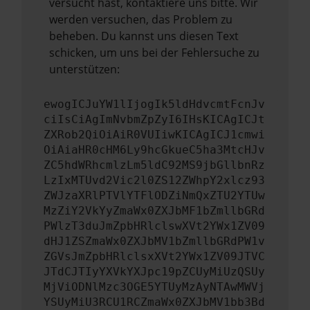
versucht hast, kontaktiere uns bitte. Wir
werden versuchen, das Problem zu
beheben. Du kannst uns diesen Text
schicken, um uns bei der Fehlersuche zu
unterstützen:
ewogICJuYW1lIjogIk5ldHdvcmtFcnJv
ciIsCiAgImNvbmZpZyI6IHsKICAgICJt
ZXRob2QiOiAiR0VUIiwKICAgICJ1cmwi
OiAiaHR0cHM6Ly9hcGkueC5ha3MtcHJv
ZC5hdWRhcmlzLm5ldC92MS9jbGllbnRz
LzIxMTUvd2Vic2l0ZS12ZWhpY2xlcz93
ZWJzaXRlPTVlYTFlODZiNmQxZTU2YTUw
MzZiY2VkYyZmaWx0ZXJbMF1bZmllbGRd
PWlzT3duJmZpbHRlclswXVt2YWx1ZV09
dHJ1ZSZmaWx0ZXJbMV1bZmllbGRdPW1v
ZGVsJmZpbHRlclsxXVt2YWx1ZV09JTVC
JTdCJTIyYXVkYXJpc19pZCUyMiUzQSUy
MjViODNlMzc3OGE5YTUyMzAyNTAwMWVj
YSUyMiU3RCU1RCZmaWx0ZXJbMV1bb3Bd