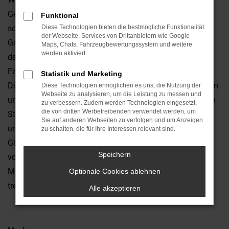
Gesichtspunkten der Vernunft betrachten, landen Sie
Funktional
schnell bei einem Maserati Ghibli Gebrauchtwagen. Der
Diese Technologien bieten die bestmögliche Funktionalität
der Webseite. Services von Drittanbietern wie Google
Grund liegt in der exzellenten Qualität dieses Fahrzeugs,
Maps, Chats, Fahrzeugbewertungssystem und weitere
werden aktiviert.
das bereits seit vielen Jahren gleichermaßen Kritiker wie
Fahrerinnen und Fahrer überzeugt. Wir vom Autohaus
Statistik und Marketing
Dünnes sind Experten für Maserati Ghibli Gebrauchtwagen
Diese Technologien ermöglichen es uns, die Nutzung der
Webseite zu analysieren, um die Leistung zu messen und
und bieten zudem einen Lieferservice direkt zu Ihnen nach
zu verbessern. Zudem werden Technologien eingesetzt,
die von dritten Werbetreibenden verwendet werden, um
Straubing oder in die Umgebung. Die Auswahl ist enorm
Sie auf anderen Webseiten zu verfolgen und um Anzeigen
und mit ein wenig Glück finden Sie exakt den Maserati
zu schalten, die für Ihre Interessen relevant sind.
Ghibli Gebrauchtwagen, der Ihnen bereits seit Jahren
Speichern
vorschwebt. Oftmals besteht sogar die Möglichkeit, die
Motorisierung oder bei der Lackierung eine Auswahl zu
Optionale Cookies ablehnen
treffen.
Alle akzeptieren