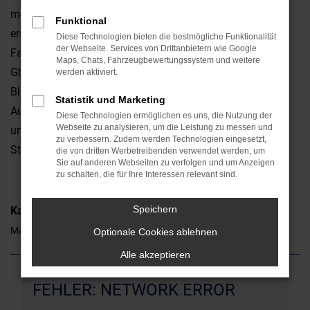
mehrerlei Hinsicht überzeugt. Da ist zum einen die
Funktional
erstklassige Qualität, da sind aber auch die emotionalen
Diese Technologien bieten die bestmögliche Funktionalität
der Webseite. Services von Drittanbietern wie Google
Faktoren. Ob in Straubing oder anderswo: ein Maserati
Maps, Chats, Fahrzeugbewertungssystem und weitere
Ghibli ist ein Hingucker und weckt gleich auf den ersten
werden aktiviert.
Blick Sympathien. Die „Hardfacts“ wie Leistung,
Statistik und Marketing
Ausstattung und Verbrauch stimmen natürlich ebenfalls
Diese Technologien ermöglichen es uns, die Nutzung der
Webseite zu analysieren, um die Leistung zu messen und
und unterstreichen die Eignung sowohl für den
zu verbessern. Zudem werden Technologien eingesetzt,
Stadtverkehr als auch für Landstraße und Autobahn.
die von dritten Werbetreibenden verwendet werden, um
Sie auf anderen Webseiten zu verfolgen und um Anzeigen
zu schalten, die für Ihre Interessen relevant sind.
Speichern
Kategorie
Maserati Ghibli Gebrauchtwagen Straubing
Optionale Cookies ablehnen
Alle akzeptieren
FEHLER: NETWORK ERROR