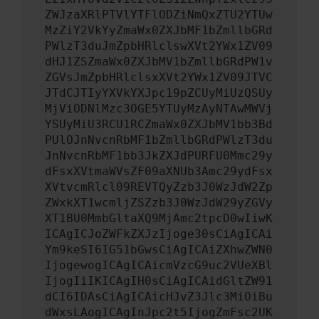
ZWJzaXRlPTVlYTFlODZiNmQxZTU2YTUw
MzZiY2VkYyZmaWx0ZXJbMF1bZmllbGRd
PWlzT3duJmZpbHRlclswXVt2YWx1ZV09
dHJ1ZSZmaWx0ZXJbMV1bZmllbGRdPW1v
ZGVsJmZpbHRlclsxXVt2YWx1ZV09JTVC
JTdCJTIyYXVkYXJpc19pZCUyMiUzQSUy
MjViODNlMzc3OGE5YTUyMzAyNTAwMWVj
YSUyMiU3RCU1RCZmaWx0ZXJbMV1bb3Bd
PUlOJnNvcnRbMF1bZmllbGRdPWlzT3du
JnNvcnRbMF1bb3JkZXJdPURFU0Mmc29y
dFsxXVtmaWVsZF09aXNUb3Amc29ydFsx
XVtvcmRlcl09REVTQyZzb3J0WzJdW2Zp
ZWxkXT1wcmljZSZzb3J0WzJdW29yZGVy
XT1BU0MmbGltaXQ9MjAmc2tpcD0wIiwK
ICAgICJoZWFkZXJzIjoge30sCiAgICAi
Ym9keSI6IG51bGwsCiAgICAiZXhwZWN0
IjogewogICAgICAicmVzcG9uc2VUeXBl
IjogIiIKICAgIH0sCiAgICAidGltZW91
dCI6IDAsCiAgICAicHJvZ3Jlc3MiOiBu
dWxsLAogICAgInJpc2t5IjogZmFsc2UK