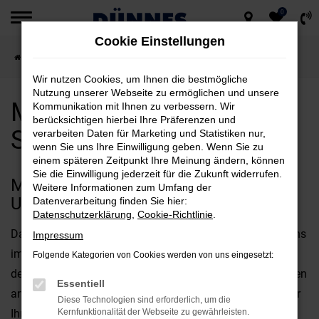
0
Zum
Cookie Einstellungen
Hauptinhalt
Startseite
Straubing
Maserati
Maserati Ghibli für Straubing kaufen
springen
Wir nutzen Cookies, um Ihnen die bestmögliche
Nutzung unserer Webseite zu ermöglichen und unsere
Maserati Ghibli für
Kommunikation mit Ihnen zu verbessern. Wir
berücksichtigen hierbei Ihre Präferenzen und
Straubing kaufen
verarbeiten Daten für Marketing und Statistiken nur,
wenn Sie uns Ihre Einwilligung geben. Wenn Sie zu
einem späteren Zeitpunkt Ihre Meinung ändern, können
Sie die Einwilligung jederzeit für die Zukunft widerrufen.
MIT DEM MASERATI GHIBLI
Weitere Informationen zum Umfang der
UNTERWEGS IN STRAUBING
Datenverarbeitung finden Sie hier:
Datenschutzerklärung
,
Cookie-Richtlinie
.
Das perfekte Fahrzeug für Straubing? Diese Frage wird uns
Impressum
immer wieder gestellt und offen gestanden, kommt es bei
Folgende Kategorien von Cookies werden von uns eingesetzt:
der Beantwortung stark auf Ihre individuellen Vorstellungen
Essentiell
an. Fest steht jedoch, dass der Maserati Ghibli bestens für
Diese Technologien sind erforderlich, um die
Ihre Mobilität in Straubing geeignet ist und gleich in
Kernfunktionalität der Webseite zu gewährleisten.