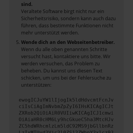
sind.
Veraltete Software birgt nicht nur ein
Sicherheitsrisiko, sondern kann auch dazu
führen, dass bestimmte Funktionen nicht
mehr unterstützt werden.
Wende dich an den Webseitenbetreiber.
Wenn du alle oben genannten Schritte
versucht hast, kontaktiere uns bitte. Wir
werden versuchen, das Problem zu
beheben. Du kannst uns diesen Text
schicken, um uns bei der Fehlersuche zu
unterstützen:
ewogICJuYW1lIjogIk5ldHdvcmtFcnJv
ciIsCiAgImNvbmZpZyI6IHsKICAgICJt
ZXRob2QiOiAiR0VUIiwKICAgICJ1cmwi
OiAiaHR0cHM6Ly9hcGkueC5ha3MtcHJv
ZC5hdWRhcmlzLm5ldC92MS9jbGllbnRz
LzIxMTUvd2Vic2l0ZS12ZWhpY2xlcz93