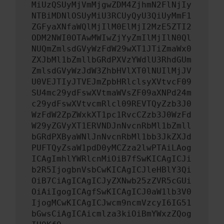
MiUzQSUyMjVmMjgwZDM4ZjhmN2FlNjIy
NTBiMDNlOSUyMiU3RCUyQyU3QiUyMmF1
ZGFyaXNfaWQlMjIlM0ElMjI2MzE5ZTI2
ODM2NWI0OTAwMWIwZjYyZmIlMjIlN0Ql
NUQmZmlsdGVyWzFdW29wXT1JTiZmaWx0
ZXJbMl1bZmllbGRdPXVzYWdlU3RhdGUm
ZmlsdGVyWzJdW3ZhbHVlXT0lNUIlMjJV
U0VEJTIyJTVEJmZpbHRlclsyXVtvcF09
SU4mc29ydFswXVtmaWVsZF09aXNPd24m
c29ydFswXVtvcmRlcl09REVTQyZzb3J0
WzFdW2ZpZWxkXT1pc1RvcCZzb3J0WzFd
W29yZGVyXT1ERVNDJnNvcnRbMl1bZmll
bGRdPXByaWNlJnNvcnRbMl1bb3JkZXJd
PUFTQyZsaW1pdD0yMCZza2lwPTAiLAog
ICAgImhlYWRlcnMiOiB7fSwKICAgICJi
b2R5IjogbnVsbCwKICAgICJleHBlY3Qi
OiB7CiAgICAgICJyZXNwb25zZVR5cGUi
OiAiIgogICAgfSwKICAgICJ0aW1lb3V0
IjogMCwKICAgICJwcm9ncmVzcyI6IG51
bGwsCiAgICAicmlza3kiOiBmYWxzZQog