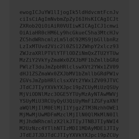
ewogICJuYW1lIjogIk5ldHdvcmtFcnJv
ciIsCiAgImNvbmZpZyI6IHsKICAgICJt
ZXRob2QiOiAiR0VUIiwKICAgICJ1cmwi
OiAiaHR0cHM6Ly9hcGkueC5ha3MtcHJv
ZC5hdWRhcmlzLm5ldC92MS9jbGllbnRz
LzIxMTUvd2Vic2l0ZS12ZWhpY2xlcz93
ZWJzaXRlPTVlYTFlODZiNmQxZTU2YTUw
MzZiY2VkYyZmaWx0ZXJbMF1bZmllbGRd
PWlzT3duJmZpbHRlclswXVt2YWx1ZV09
dHJ1ZSZmaWx0ZXJbMV1bZmllbGRdPW1v
ZGVsJmZpbHRlclsxXVt2YWx1ZV09JTVC
JTdCJTIyYXVkYXJpc19pZCUyMiUzQSUy
MjViODNlMzc3OGE5YTUyMzAyNTAwMWVj
YSUyMiU3RCUyQyU3QiUyMmF1ZGFyaXNf
aWQlMjIlM0ElMjI1YjgzZTM3NzhhOWE1
MjMwMjUwMDFmMzclMjIlN0QlMkMlN0Il
MjJhdWRhcmlzX2lkJTIyJTNBJTIyNWI4
M2UzNzc4YTlhNTIzMDI1MDAyMDE1JTIy
JTdEJTJDJTdCJTIyYXVkYXJpc19pZCUy