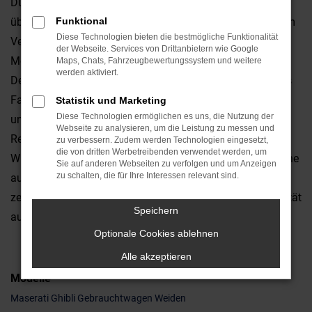
Dünnes genau hinschauen und nichts dem Zufall
überlassen. Jeder Maserati Gebrauchtwagen wird vor dem
Funktional
Diese Technologien bieten die bestmögliche Funktionalität
Verkauf nach Weiden genauestens geprüft. Unser
der Webseite. Services von Drittanbietern wie Google
Meisterwerkstatt macht sich die Mühe und checkt jedes
Maps, Chats, Fahrzeugbewertungssystem und weitere
werden aktiviert.
Detail, damit Sie ganz sicher in ein rundum einwandfreies
Fahrzeug steigen. Ihre Zufriedenheit liegt uns am Herzen
Statistik und Marketing
Diese Technologien ermöglichen es uns, die Nutzung der
und als regional verwurzelter Familienbetrieb ist unsere
Webseite zu analysieren, um die Leistung zu messen und
Reputation in Weiden und Umgebung von enormer
zu verbessern. Zudem werden Technologien eingesetzt,
die von dritten Werbetreibenden verwendet werden, um
Wichtigkeit. Aus diesem Grund setzen wir im Verkauf gerne
Sie auf anderen Webseiten zu verfolgen und um Anzeigen
zu schalten, die für Ihre Interessen relevant sind.
auf Maserati Gebrauchtwagen, denn diese Fahrzeuge
zeichnen sich durch Langlebigkeit und erstklassige Qualität
Speichern
aus.
Optionale Cookies ablehnen
Alle akzeptieren
Modelle
Maserati Ghibli Gebrauchtwagen Weiden