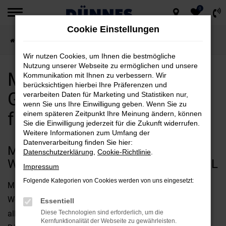
0
Zum
Cookie Einstellungen
Hauptinhalt
Startseite
Weiden
Maserati
Maserati Gebrauchtwagen kaufen für Weiden
springen
Wir nutzen Cookies, um Ihnen die bestmögliche
Nutzung unserer Webseite zu ermöglichen und unsere
Maserati
Kommunikation mit Ihnen zu verbessern. Wir
berücksichtigen hierbei Ihre Präferenzen und
Gebrauchtwagen kaufen
verarbeiten Daten für Marketing und Statistiken nur,
wenn Sie uns Ihre Einwilligung geben. Wenn Sie zu
für Weiden
einem späteren Zeitpunkt Ihre Meinung ändern, können
Sie die Einwilligung jederzeit für die Zukunft widerrufen.
Weitere Informationen zum Umfang der
Datenverarbeitung finden Sie hier:
MASERATI GEBRAUCHTWAGEN: FÜR
Datenschutzerklärung
,
Cookie-Richtlinie
.
WEIDEN DIE PREISGÜNSTIGSTE WAHL
Impressum
Folgende Kategorien von Cookies werden von uns eingesetzt:
Mit einem Maserati Gebrauchtwagen machen Sie in
Weiden ganz sicher nichts verkehrt. Dieser Satz trifft vor
Essentiell
allem deshalb ins Schwarze, weil wir beim Autohaus
Diese Technologien sind erforderlich, um die
Kernfunktionalität der Webseite zu gewährleisten.