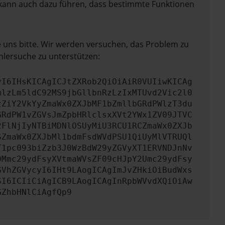
rn kann auch dazu führen, dass bestimmte Funktionen
e uns bitte. Wir werden versuchen, das Problem zu
hlersuche zu unterstützen:
yI6IHsKICAgICJtZXRob2QiOiAiR0VUIiwKICAg
mlzLm5ldC92MS9jbGllbnRzLzIxMTUvd2Vic2l0
zZiY2VkYyZmaWx0ZXJbMF1bZmllbGRdPWlzT3du
GRdPW1vZGVsJmZpbHRlclsxXVt2YWx1ZV09JTVC
2FlNjIyNTBiMDNlOSUyMiU3RCU1RCZmaWx0ZXJb
SZmaWx0ZXJbMl1bdmFsdWVdPSU1QiUyMlVTRUQl
T1pc093biZzb3J0WzBdW29yZGVyXT1ERVNDJnNv
0Mmc29ydFsyXVtmaWVsZF09cHJpY2Umc29ydFsy
GVhZGVycyI6IHt9LAogICAgImJvZHkiOiBudWxs
SI6ICIiCiAgICB9LAogICAgInRpbWVvdXQiOiAw
GZhbHNlCiAgfQp9