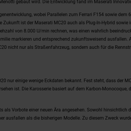
 Menotti gebaut wird. Die Entwicklung fand im Maserati Innovati
Eigenentwicklung, wobei Parallelen zum Ferrari F154 sowie dem
 Zukunft ist der Maserati MC20 auch als Plug-In-Hybrid sowie i
rehzahl von 8.000 U/min rechnen, was einen wahrlich beeindruc
familie markieren und entsprechend zukunftsweisend ausfallen.
MC20 nicht nur als Straßenfahrzeug, sondern auch für die Renn
020 nur einige wenige Eckdaten bekannt. Fest steht, dass der M
ersehen ist. Die Karosserie basiert auf dem Karbon-Monocoque, 
s als Vorbote einer neuen Ära angesehen. Sowohl hinsichtlich de
her ausfallen als die bisherigen Modelle. Zu diesem Zweck wurd