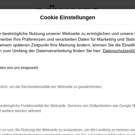
Cookie Einstellungen
ie bestmögliche Nutzung unserer Webseite zu ermöglichen und unsere
ür Weiden kaufen
hierbei Ihre Präferenzen und verarbeiten Daten für Marketing und Stati
einem späteren Zeitpunkt Ihre Meinung ändern, können Sie die Einwillig
en zum Umfang der Datenverarbeitung finden Sie hier:
Datenschutzerkl
agen für Weiden kaufen
en von uns eingesetzt:
D QUALITÄTSFANS IN W
rlich, um die Kernfunktionalität der Webseite zu gewährleisten.
estmögliche Funktionalität der Webseite. Services von Drittanbietern wie Google 
en der Vernunft betrachten, landen Sie schnell bei einem Maser
eitere werden aktiviert.
leichermaßen Kritiker wie Fahrerinnen und Fahrer überzeugt. Wi
zu Ihnen nach Weiden oder in die Umgebung. Die Auswahl ist en
 es uns, die Nutzung der Webseite zu analysieren, um die Leistung zu messen u
t. Oftmals besteht sogar die Möglichkeit, die Motorisierung od