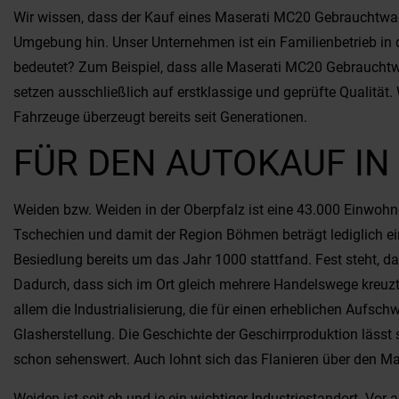
Wir wissen, dass der Kauf eines Maserati MC20 Gebrauchtwage
Umgebung hin. Unser Unternehmen ist ein Familienbetrieb in 
bedeutet? Zum Beispiel, dass alle Maserati MC20 Gebrauchtwa
setzen ausschließlich auf erstklassige und geprüfte Qualitä
Fahrzeuge überzeugt bereits seit Generationen.
FÜR DEN AUTOKAUF IN
Weiden bzw. Weiden in der Oberpfalz ist eine 43.000 Einwohn
Tschechien und damit der Region Böhmen beträgt lediglich ein
Besiedlung bereits um das Jahr 1000 stattfand. Fest steht, 
Dadurch, dass sich im Ort gleich mehrere Handelswege kreuzte
allem die Industrialisierung, die für einen erheblichen Aufsc
Glasherstellung. Die Geschichte der Geschirrproduktion läs
schon sehenswert. Auch lohnt sich das Flanieren über den Mar
Weiden ist seit eh und je ein wichtiger Industriestandort. Vor