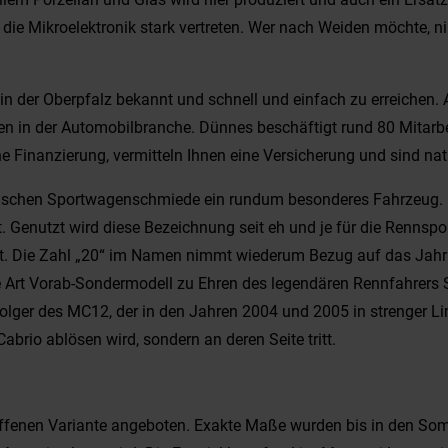
 die Mikroelektronik stark vertreten. Wer nach Weiden möchte, 
n der Oberpfalz bekannt und schnell und einfach zu erreichen. A
 in der Automobilbranche. Dünnes beschäftigt rund 80 Mitarbeit
e Finanzierung, vermitteln Ihnen eine Versicherung und sind natü
nischen Sportwagenschmiede ein rundum besonderes Fahrzeug. D
 Genutzt wird diese Bezeichnung seit eh und je für die Rennsport
. Die Zahl „20“ im Namen nimmt wiederum Bezug auf das Jahr 202
Art Vorab-Sondermodell zu Ehren des legendären Rennfahrers Sir
folger des MC12, der in den Jahren 2004 und 2005 in strenger L
rio ablösen wird, sondern an deren Seite tritt.
offenen Variante angeboten. Exakte Maße wurden bis in den Som