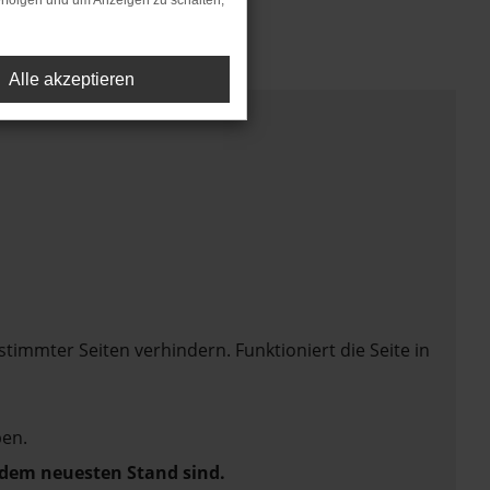
rfolgen und um Anzeigen zu schalten,
Alle akzeptieren
mmter Seiten verhindern. Funktioniert die Seite in
en.
f dem neuesten Stand sind.