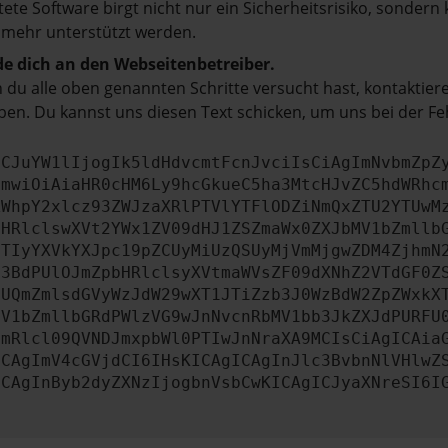
tete Software birgt nicht nur ein Sicherheitsrisiko, sonde
 mehr unterstützt werden.
e dich an den Webseitenbetreiber.
du alle oben genannten Schritte versucht hast, kontaktier
en. Du kannst uns diesen Text schicken, um uns bei der Fe
ICJuYW1lIjogIk5ldHdvcmtFcnJvciIsCiAgImNvbmZpZ
cmwiOiAiaHR0cHM6Ly9hcGkueC5ha3MtcHJvZC5hdWRhc
ZWhpY2xlcz93ZWJzaXRlPTVlYTFlODZiNmQxZTU2YTUwM
bHRlclswXVt2YWx1ZV09dHJ1ZSZmaWx0ZXJbMV1bZmllb
JTIyYXVkYXJpc19pZCUyMiUzQSUyMjVmMjgwZDM4ZjhmN
b3BdPUlOJmZpbHRlclsyXVtmaWVsZF09dXNhZ2VTdGF0Z
NUQmZmlsdGVyWzJdW29wXT1JTiZzb3J0WzBdW2ZpZWxkX
MV1bZmllbGRdPWlzVG9wJnNvcnRbMV1bb3JkZXJdPURFU
cmRlcl09QVNDJmxpbWl0PTIwJnNraXA9MCIsCiAgICAia
ICAgImV4cGVjdCI6IHsKICAgICAgInJlc3BvbnNlVHlwZ
ICAgInByb2dyZXNzIjogbnVsbCwKICAgICJyaXNreSI6I