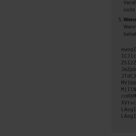
Veral
nicht
Wend
Wenn 
beheb
ewog
ICJ1
ZS12
JmZp
JTdC
MV1b
MjIl
cnRb
XVtv
LAog
LAog