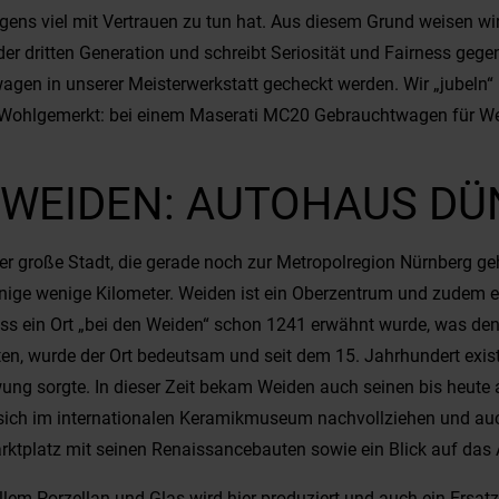
ns viel mit Vertrauen zu tun hat. Aus diesem Grund weisen wir 
der dritten Generation und schreibt Seriosität und Fairness g
gen in unserer Meisterwerkstatt gecheckt werden. Wir „jubeln“ 
t. Wohlgemerkt: bei einem Maserati MC20 Gebrauchtwagen für We
 WEIDEN: AUTOHAUS D
er große Stadt, die gerade noch zur Metropolregion Nürnberg g
ige wenige Kilometer. Weiden ist ein Oberzentrum und zudem ein
dass ein Ort „bei den Weiden“ schon 1241 erwähnt wurde, was de
n, wurde der Ort bedeutsam und seit dem 15. Jahrhundert existie
hwung sorgte. In dieser Zeit bekam Weiden auch seinen bis heute
st sich im internationalen Keramikmuseum nachvollziehen und 
ktplatz mit seinen Renaissancebauten sowie ein Blick auf das A
 allem Porzellan und Glas wird hier produziert und auch ein Ersatz