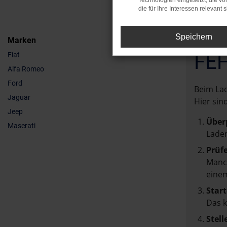
Technologien eingesetzt, die v
die für Ihre Interessen relevant s
Speichern
Marken
FE
Fiat
Alfa Romeo
Ford
Beim Lad
Jaguar
Hier sin
Jeep
Über
Maserati
Laden
Prüf
Manch
einem
Start
Das 
Stell