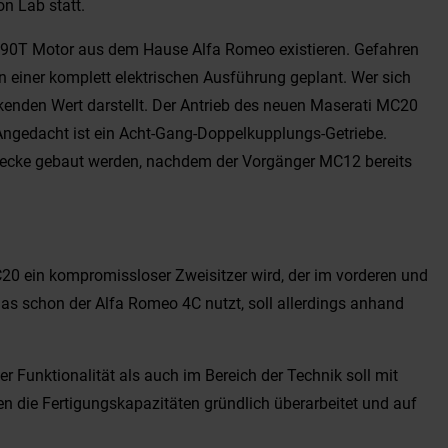
on Lab statt.
 690T Motor aus dem Hause Alfa Romeo existieren. Gefahren
n einer komplett elektrischen Ausführung geplant. Wer sich
kenden Wert darstellt. Der Antrieb des neuen Maserati MC20
 Angedacht ist ein Acht-Gang-Doppelkupplungs-Getriebe.
strecke gebaut werden, nachdem der Vorgänger MC12 bereits
C20 ein kompromissloser Zweisitzer wird, der im vorderen und
das schon der Alfa Romeo 4C nutzt, soll allerdings anhand
r Funktionalität als auch im Bereich der Technik soll mit
en die Fertigungskapazitäten gründlich überarbeitet und auf