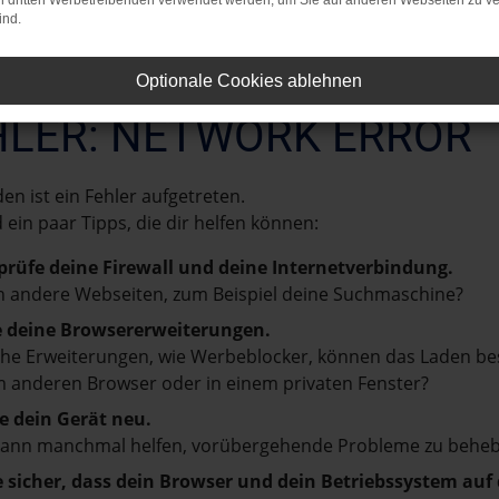
on dritten Werbetreibenden verwendet werden, um Sie auf anderen Webseiten zu ve
ind.
Optionale Cookies ablehnen
HLER: NETWORK ERROR
en ist ein Fehler aufgetreten.
d ein paar Tipps, die dir helfen können:
prüfe deine Firewall und deine Internetverbindung.
 andere Webseiten, zum Beispiel deine Suchmaschine?
e deine Browsererweiterungen.
e Erweiterungen, wie Werbeblocker, können das Laden besti
 anderen Browser oder in einem privaten Fenster?
e dein Gerät neu.
kann manchmal helfen, vorübergehende Probleme zu beheb
e sicher, dass dein Browser und dein Betriebssystem au