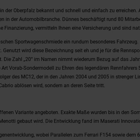
n der Oberpfalz bekannt und schnell und einfach zu erreichen. A
 in der Automobilbranche. Dünnes beschäftigt rund 80 Mitarbeit
e Finanzierung, vermitteln Ihnen eine Versicherung und sind natü
nischen Sportwagenschmiede ein rundum besonderes Fahrzeug. D
 Genutzt wird diese Bezeichnung seit eh und je für die Rennsport
. Die Zahl „20“ im Namen nimmt wiederum Bezug auf das Jahr 202
Art Vorab-Sondermodell zu Ehren des legendären Rennfahrers Sir
folger des MC12, der in den Jahren 2004 und 2005 in strenger L
rio ablösen wird, sondern an deren Seite tritt.
offenen Variante angeboten. Exakte Maße wurden bis in den Som
 Menotti gebaut wird. Die Entwicklung fand im Maserati Innovati
Eigenentwicklung, wobei Parallelen zum Ferrari F154 sowie dem