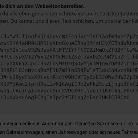
e dich an den Webseitenbetreiber.
du alle oben genannten Schritte versucht hast, kontaktier
en. Du kannst uns diesen Text schicken, um uns bei der Fe
ICJuYW1lIjogIk5ldHdvcmtFcnJvciIsCiAgImNvbmZpZ
cmwiOiAiaHR0cHM6Ly9hcGkueC5ha3MtcHJvZC5hdWRhc
ZWhpY2xlcz93ZWJzaXRlPTVlYTFlODZiNmQxZTU2YTUwM
bHRlclswXVt2YWx1ZV09dHJ1ZSZmaWx0ZXJbMV1bZmllb
JTIyYXVkYXJpc19pZCUyMiUzQSUyMjVmMjgwZDM4ZjhmN
b3BdPUlOJnNvcnRbMF1bZmllbGRdPWlzT3duJnNvcnRbM
b3Amc29ydFsxXVtvcmRlcl09REVTQyZzb3J0WzJdW2ZpZ
aXQ9MjAmc2tpcD0wIiwKICAgICJoZWFkZXJzIjoge30sC
ewogICAgICAicmVzcG9uc2VUeXBlIjogIiIKICAgIH0sC
OiBudWxsLAogICAgInJpc2t5IjogZmFsc2UKICB9Cn0=
unterschiedlichen Ausführungen. Genießen Sie unseren Lieferse
einen Gebrauchtwagen, einen Jahreswagen oder ein neues Fahrzeu