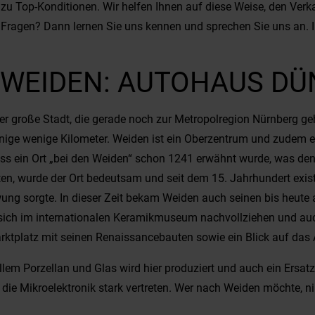
u Top-Konditionen. Wir helfen Ihnen auf diese Weise, den Verk
Fragen? Dann lernen Sie uns kennen und sprechen Sie uns an. I
 WEIDEN: AUTOHAUS D
er große Stadt, die gerade noch zur Metropolregion Nürnberg g
ige wenige Kilometer. Weiden ist ein Oberzentrum und zudem ein
dass ein Ort „bei den Weiden“ schon 1241 erwähnt wurde, was de
n, wurde der Ort bedeutsam und seit dem 15. Jahrhundert existie
hwung sorgte. In dieser Zeit bekam Weiden auch seinen bis heute
st sich im internationalen Keramikmuseum nachvollziehen und 
ktplatz mit seinen Renaissancebauten sowie ein Blick auf das A
 allem Porzellan und Glas wird hier produziert und auch ein Ersatz
 die Mikroelektronik stark vertreten. Wer nach Weiden möchte, 