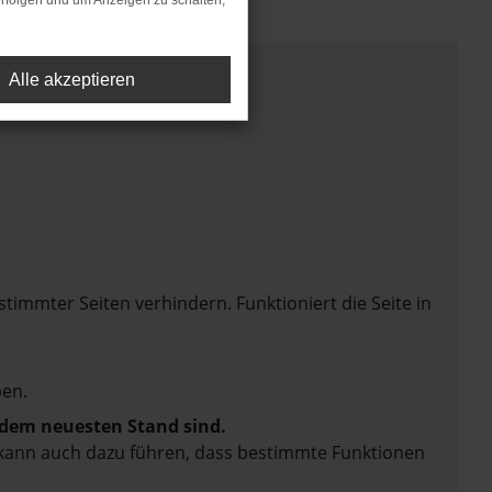
rfolgen und um Anzeigen zu schalten,
Alle akzeptieren
mmter Seiten verhindern. Funktioniert die Seite in
en.
f dem neuesten Stand sind.
rn kann auch dazu führen, dass bestimmte Funktionen