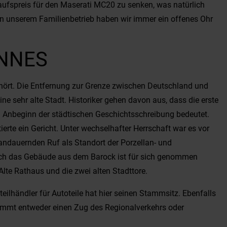
aufspreis für den Maserati MC20 zu senken, was natürlich
n unserem Familienbetrieb haben wir immer ein offenes Ohr
ÜNNES
ehört. Die Entfernung zur Grenze zwischen Deutschland und
e sehr alte Stadt. Historiker gehen davon aus, dass die erste
n Anbeginn der städtischen Geschichtsschreibung bedeutet.
rte ein Gericht. Unter wechselhafter Herrschaft war es vor
 andauernden Ruf als Standort der Porzellan- und
auch das Gebäude aus dem Barock ist für sich genommen
lte Rathaus und die zwei alten Stadttore.
teilhändler für Autoteile hat hier seinen Stammsitz. Ebenfalls
nimmt entweder einen Zug des Regionalverkehrs oder