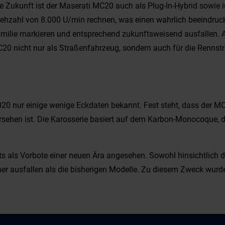
 Zukunft ist der Maserati MC20 auch als Plug-In-Hybrid sowie i
rehzahl von 8.000 U/min rechnen, was einen wahrlich beeindruc
familie markieren und entsprechend zukunftsweisend ausfallen.
MC20 nicht nur als Straßenfahrzeug, sondern auch für die Renn
020 nur einige wenige Eckdaten bekannt. Fest steht, dass der M
ersehen ist. Die Karosserie basiert auf dem Karbon-Monocoque, 
s als Vorbote einer neuen Ära angesehen. Sowohl hinsichtlich de
her ausfallen als die bisherigen Modelle. Zu diesem Zweck wurd