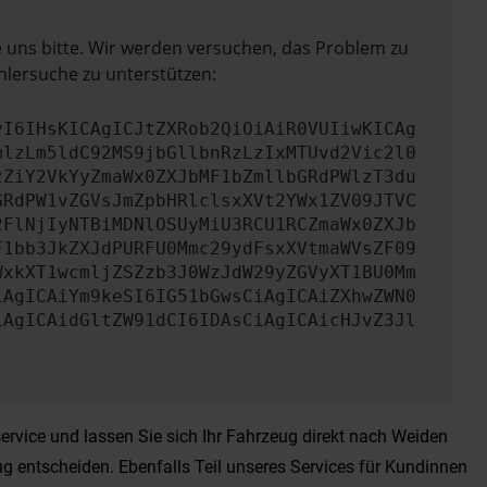
e uns bitte. Wir werden versuchen, das Problem zu
hlersuche zu unterstützen:
yI6IHsKICAgICJtZXRob2QiOiAiR0VUIiwKICAg
mlzLm5ldC92MS9jbGllbnRzLzIxMTUvd2Vic2l0
zZiY2VkYyZmaWx0ZXJbMF1bZmllbGRdPWlzT3du
GRdPW1vZGVsJmZpbHRlclsxXVt2YWx1ZV09JTVC
2FlNjIyNTBiMDNlOSUyMiU3RCU1RCZmaWx0ZXJb
F1bb3JkZXJdPURFU0Mmc29ydFsxXVtmaWVsZF09
WxkXT1wcmljZSZzb3J0WzJdW29yZGVyXT1BU0Mm
iAgICAiYm9keSI6IG51bGwsCiAgICAiZXhwZWN0
iAgICAidGltZW91dCI6IDAsCiAgICAicHJvZ3Jl
rvice und lassen Sie sich Ihr Fahrzeug direkt nach Weiden
g entscheiden. Ebenfalls Teil unseres Services für Kundinnen