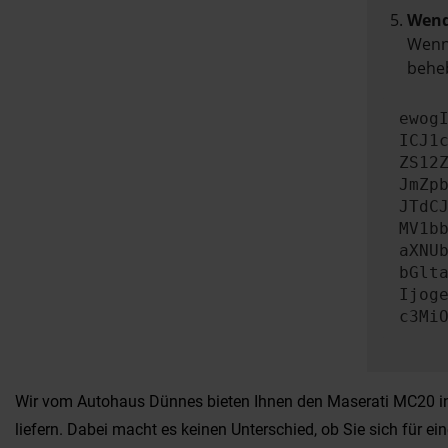
Wend
Wenn 
beheb
ewog
ICJ1
ZS12
JmZp
JTdC
MV1b
aXNU
bGlt
Ijog
c3Mi
Wir vom Autohaus Dünnes bieten Ihnen den Maserati MC20 in 
liefern. Dabei macht es keinen Unterschied, ob Sie sich für 