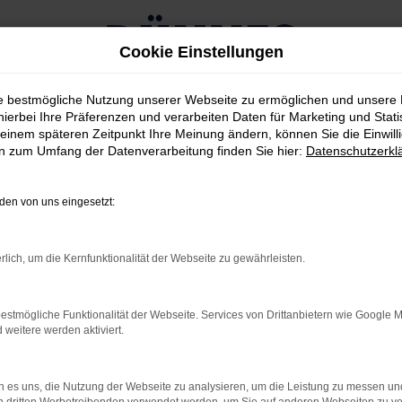
Cookie Einstellungen
ie bestmögliche Nutzung unserer Webseite zu ermöglichen und unsere
hierbei Ihre Präferenzen und verarbeiten Daten für Marketing und Stati
einem späteren Zeitpunkt Ihre Meinung ändern, können Sie die Einwillig
en zum Umfang der Datenverarbeitung finden Sie hier:
Datenschutzerkl
 kaufen
en von uns eingesetzt:
20 UNTERWEGS IN WEI
rlich, um die Kernfunktionalität der Webseite zu gewährleisten.
 wieder gestellt und offen gestanden, kommt es bei der Beantwo
t in Weiden geeignet ist und gleich in mehrerlei Hinsicht überzeu
estmögliche Funktionalität der Webseite. Services von Drittanbietern wie Google 
ein Maserati MC20 ist ein Hingucker und weckt gleich auf den er
eitere werden aktiviert.
nterstreichen die Eignung sowohl für den Stadtverkehr als auc
 es uns, die Nutzung der Webseite zu analysieren, um die Leistung zu messen u