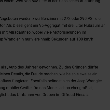
was einem Wert von 508 Liter in der klassischen Ausführung
 Angeboten werden zwei Benziner mit 272 oder 290 PS , die
or. Als Diesel geht ein V6-Aggregat mit drei Liter Hubraum an
mit Allradantrieb, wobei viele Motorisierungen im
Jeep Wrangler in nur viereinhalb Sekunden auf 100 km/h
l als „Auto des Jahres“ gewonnen. Zu den Gründen dürfte
inen Details, die Freude machen, wie beispielsweise ein
bfluss fungieren. Ebenfalls befindet sich der Jeep Wrangler
ung mobiler Geräte. Da das Modell schon eher groß ist,
glicht das Umfahren von Gruben im Offroad-Einsatz.