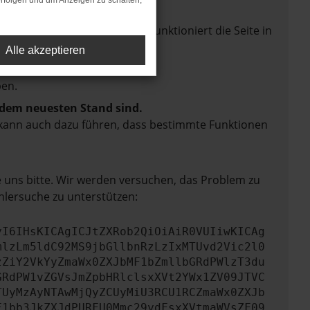
rfolgen und um Anzeigen zu schalten,
mmter Seiten verhindern. Funktioniert die Seite in
Alle akzeptieren
en.
f dem neuesten Stand sind.
rn kann auch dazu führen, dass bestimmte Funktionen
e uns bitte. Wir werden versuchen, das Problem zu
hlersuche zu unterstützen:
yI6IHsKICAgICJtZXRob2QiOiAiR0VUIiwKICAg
mlzLm5ldC92MS9jbGllbnRzLzIxMTUvd2Vic2l0
zZiY2VkYyZmaWx0ZXJbMF1bZmllbGRdPWlzT3du
GRdPW1vZGVsJmZpbHRlclsxXVt2YWx1ZV09JTVC
TUyMzAyNTAwMjQyZCUyMiU3RCU1RCZmaWx0ZXJb
F1bb3JkZXJdPURFU0Mmc29ydFsxXVtmaWVsZF09