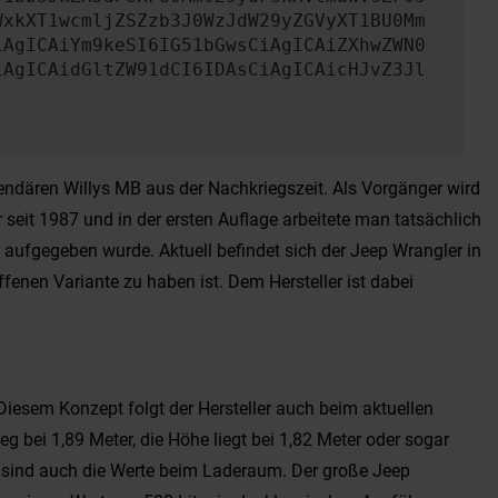
WxkXT1wcmljZSZzb3J0WzJdW29yZGVyXT1BU0Mm
iAgICAiYm9keSI6IG51bGwsCiAgICAiZXhwZWN0
iAgICAidGltZW91dCI6IDAsCiAgICAicHJvZ3Jl
gendären Willys MB aus der Nachkriegszeit. Als Vorgänger wird
seit 1987 und in der ersten Auflage arbeitete man tatsächlich
 aufgegeben wurde. Aktuell befindet sich der Jeep Wrangler in
fenen Variante zu haben ist. Dem Hersteller ist dabei
 Diesem Konzept folgt der Hersteller auch beim aktuellen
g bei 1,89 Meter, die Höhe liegt bei 1,82 Meter oder sogar
h sind auch die Werte beim Laderaum. Der große Jeep