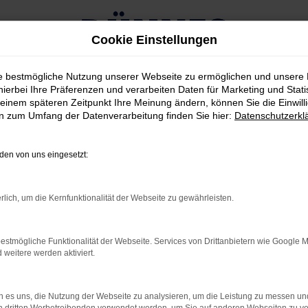
Cookie Einstellungen
ie bestmögliche Nutzung unserer Webseite zu ermöglichen und unsere
hierbei Ihre Präferenzen und verarbeiten Daten für Marketing und Stati
einem späteren Zeitpunkt Ihre Meinung ändern, können Sie die Einwillig
en zum Umfang der Datenverarbeitung finden Sie hier:
Datenschutzerkl
en von uns eingesetzt:
HLER: NETWORK ERROR
rlich, um die Kernfunktionalität der Webseite zu gewährleisten.
en ist ein Fehler aufgetreten.
estmögliche Funktionalität der Webseite. Services von Drittanbietern wie Google 
eitere werden aktiviert.
d ein paar Tipps, die dir helfen können:
prüfe deine Firewall und deine Internetverbindung.
 es uns, die Nutzung der Webseite zu analysieren, um die Leistung zu messen u
 andere Webseiten, zum Beispiel deine Suchmaschine?