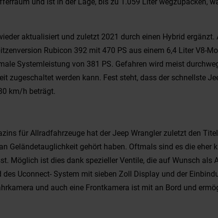
offerraum und ist in der Lage, bis zu 1.059 Liter wegzupacken, 
eder aktualisiert und zuletzt 2021 durch einen Hybrid ergänzt.
pitzenversion Rubicon 392 mit 470 PS aus einem 6,4 Liter V8-Mot
imale Systemleistung von 381 PS. Gefahren wird meist durchweg 
keit zugeschaltet werden kann. Fest steht, dass der schnellste 
80 km/h beträgt.
ns für Allradfahrzeuge hat der Jeep Wrangler zuletzt den Tite
eländetauglichkeit gehört haben. Oftmals sind es die eher kle
 Möglich ist dies dank spezieller Ventile, die auf Wunsch als A
nd des Uconnect- System mit sieben Zoll Display und der Einbind
fahrkamera und auch eine Frontkamera ist mit an Bord und ermö