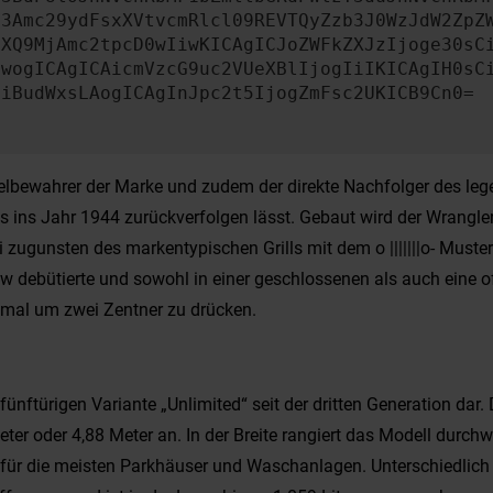
b3Amc29ydFsxXVtvcmRlcl09REVTQyZzb3J0WzJdW2ZpZ
aXQ9MjAmc2tpcD0wIiwKICAgICJoZWFkZXJzIjoge30sC
ewogICAgICAicmVzcG9uc2VUeXBlIjogIiIKICAgIH0sC
OiBudWxsLAogICAgInJpc2t5IjogZmFsc2UKICB9Cn0=
iegelbewahrer der Marke und zudem der direkte Nachfolger des le
 ins Jahr 1944 zurückverfolgen lässt. Gebaut wird der Wrangler 
 zugunsten des markentypischen Grills mit dem o |||||||o- Muster
w debütierte und sowohl in einer geschlossenen als auch eine of
mal um zwei Zentner zu drücken.
ünftürigen Variante „Unlimited“ seit der dritten Generation dar.
r oder 4,88 Meter an. In der Breite rangiert das Modell durchwe
e für die meisten Parkhäuser und Waschanlagen. Unterschiedlic