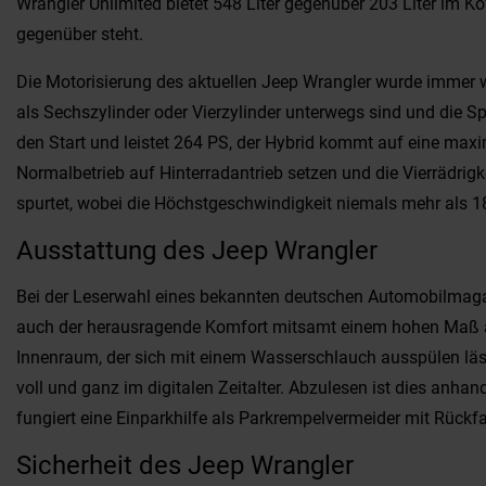
Wrangler Unlimited bietet 548 Liter gegenüber 203 Liter im K
gegenüber steht.
Die Motorisierung des aktuellen Jeep Wrangler wurde immer wi
als Sechszylinder oder Vierzylinder unterwegs sind und die S
den Start und leistet 264 PS, der Hybrid kommt auf eine max
Normalbetrieb auf Hinterradantrieb setzen und die Vierrädrig
spurtet, wobei die Höchstgeschwindigkeit niemals mehr als 1
Ausstattung des Jeep Wrangler
Bei der Leserwahl eines bekannten deutschen Automobilmagazi
auch der herausragende Komfort mitsamt einem hohen Maß an G
Innenraum, der sich mit einem Wasserschlauch ausspülen lässt.
voll und ganz im digitalen Zeitalter. Abzulesen ist dies anha
fungiert eine Einparkhilfe als Parkrempelvermeider mit Rück
Sicherheit des Jeep Wrangler